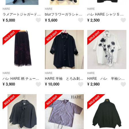
HARE
HARE
HARE
ラメアートジャガードキリカエスカート
blurフラワーガラシャツ HARE オレンジ
ハレ HARE シャツ S 黒 ブラック レギュラーカラー 半袖 /NU
¥
5,000
¥
5,600
¥
2,500
HARE
HARE
HARE
ハレ HARE 柄 チュール レイヤード プリーツ スカート ロング丈 F 黒
HARE 半袖 とろみ刺繍シャツ
HARE ハレ 半袖シャツ 白 ホワイト 花柄 白 ホワイト Sサイズ 古着
¥
3,900
¥
10,000
¥
2,980