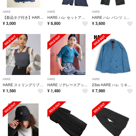
HARE
HARE
HARE
【新品タグ付き】HARE ハレ 2way シースルー チュールビスチェ
HARE ハレ セットアップ カジュアルスーツ Ｍサイズ HA030536 ブラック
HARE ハレ パンツ（その他） M 黒 【古着】【中古】【送料無料】
¥
3,000
¥
8,800
¥
3,600
HARE
HARE
HARE
HARE ストリングリブタンクトップ グレー
HARE ソデレースアップリブTシャツ
23ss HARE ハレ リネンジャケット セットアップ
¥
1,580
¥
1,480
¥
7,980