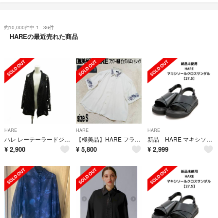
約10,000件中 1 - 36件
HAREの最近売れた商品
HARE
HARE
HARE
ハレ レーテーラードジャケット Free 黒 ブラック レース柄 長袖
【極美品】HARE フラワー刺繍 ビッグシルエットシャツ 花柄 半袖 ホワイト
新品 HARE マキシソールサンダル メンズ ブラック Lサイズ
¥
2,900
¥
5,800
¥
2,999