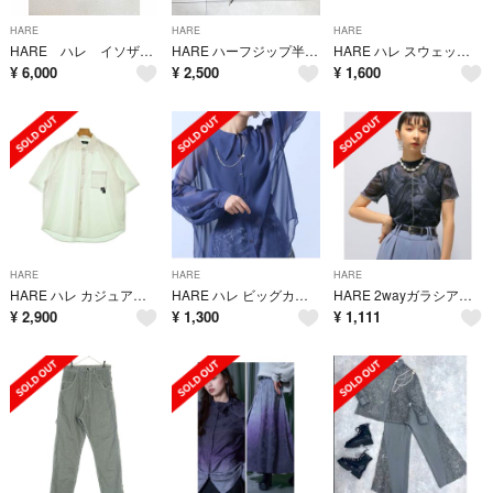
HARE
HARE
HARE
HARE ハレ イソザイネクタイツキショートシャツ ブラック
HARE ハーフジップ半袖プルオーバーシャツ グレー リングZIP S〜Lサイズ
HARE ハレ スウェット S 黒 【古着】【中古】【送料無料】
¥
6,000
¥
2,500
¥
1,600
HARE
HARE
HARE
HARE ハレ カジュアルシャツ M 白 【古着】【中古】【送料無料】
HARE ハレ ビッグカラーシアーシャツ
HARE 2wayガラシアートップス
¥
2,900
¥
1,300
¥
1,111