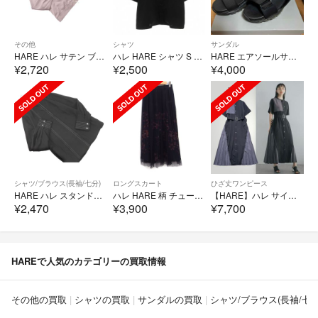
その他
シャツ
サンダル
HARE ハレ サテン ブルゾン ジャケット sizeM/パープル ■◇ レディース
ハレ HARE シャツ S 黒 ブラック レギュラーカラー 半袖 /NU
HARE エアソールサンダル
¥2,720
¥2,500
¥4,000
シャツ/ブラウス(長袖/七分)
ロングスカート
ひざ丈ワンピース
HARE ハレ スタンドカラー ブラウス シャツ sizeF/黒 ■◇ レディース
ハレ HARE 柄 チュール レイヤード プリーツ スカート ロング丈 F 黒
【HARE】ハレ サイドプリーツワンピース 2023SS ベルト付き
¥2,470
¥3,900
¥7,700
HAREで人気のカテゴリーの買取情報
その他の買取
シャツの買取
サンダルの買取
シャツ/ブラウス(長袖/七