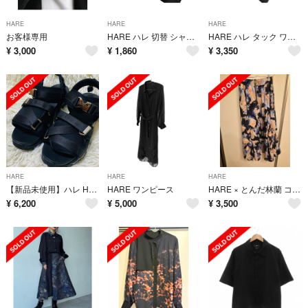
HARE
HARE
HARE
お客様専用
HARE ハレ 切替 シャツ ワンピース sizeF/黒 ■◇ レディース
HARE ハレ タック ワイド パンツ sizeF/黒 ■■ レディース
¥
3,000
¥
1,860
¥
3,350
HARE
HARE
HARE
【新品未使用】ハレ HARE サンダル クリアソール クロスサンダル 26.5
HARE ワンピース
HARE × とんだ林蘭 コラージュフレアスカート パープル
¥
6,200
¥
5,000
¥
3,500