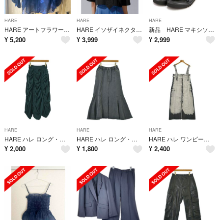
HARE
HARE
HARE
HARE アートフラワーガラシャツ
HARE イソザイネクタイシャツ ブラック｜黒
新品 HARE マキシソールサンダル メンズ ブラック Lサイズ
¥
5,200
¥
3,999
¥
2,999
HARE
HARE
HARE
HARE ハレ ロング・マキシ丈スカート M 緑 【古着】【中古】【送料無料】
HARE ハレ ロング・マキシ丈スカート M グレー 【古着】【中古】【送料無料】
HARE ハレ ワンピース M 黒 【古着】【中古】【送料無料】
¥
2,000
¥
1,800
¥
2,400