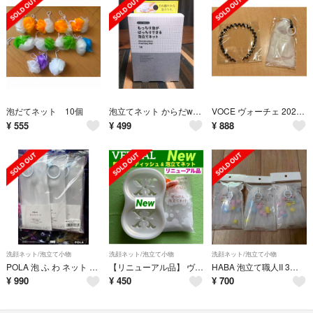
泡だてネット 10個
泡立てネット からだwelcia もっちり泡がばっちりできる泡立てネット
VOCE ヴォーチェ 2025年 4月号 付録 洗顔ネット＆洗顔カチューシャ
¥
555
¥
499
¥
888
洗顔ネット/泡立て小物
洗顔ネット/泡立て小物
洗顔ネット/泡立て小物
POLA 泡 ふ わ ネット 3個
【リニューアル品】 ヴァーナル 新ソープディッシュ&泡立てネット セット
HABA 泡立て職人II 3個セット
¥
990
¥
450
¥
700