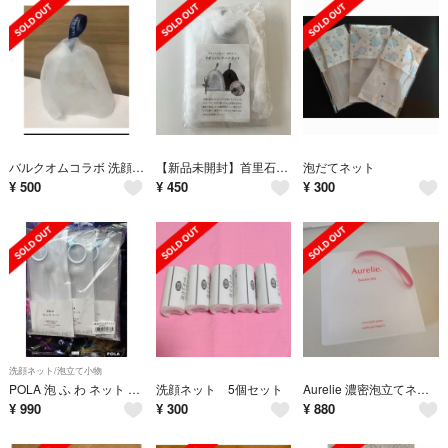
バルクオムコラボ 洗顔ネット
【新品未開封】首里石鹸 泡だて洗顔ネット
泡だてネット
¥
500
¥
450
¥
300
洗顔ネット/泡立て小物
POLA 泡 ふ わ ネット 3個
洗顔ネット 5個セット
Aurelie 濃密泡立てネット
¥
990
¥
300
¥
880