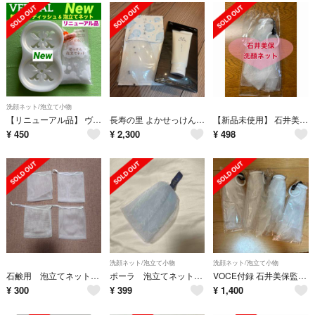
洗顔ネット/泡立て小物
【リニューアル品】 ヴァーナル 新ソープディッシュ&ネット セット 新品
長寿の里 よかせっけん 石けん 泡から水素 泡立てネット
【新品未使用】 石井美保 洗顔ネット VOCE
¥
450
¥
2,300
¥
498
洗顔ネット/泡立て小物
洗顔ネット/泡立て小物
石鹸用 泡立てネット 4枚
ポーラ 泡立てネット 巾着付き
VOCE付録 石井美保監修 洗顔ネット 4個 カネボウ
¥
300
¥
399
¥
1,400