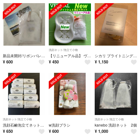
洗顔ネット/泡立て小物
新品未開封/リボンバレリーナネット/首里石鹸
【リニューアル品】 ヴァーナル 新ソープディッシュ&泡立てネット セット 新品未使用
シカリ ブライトニング ウォッシュ ブラシ
¥
600
¥
450
¥
1,150
洗顔ネット/泡立て小物
洗顔ネット/泡立て小物
洗顔石鹸泡立てネット10個
w洗顔ブラシ
kanebo 洗顔ネット 2個
¥
650
¥
600
¥
1,000