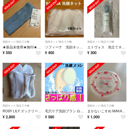
洗顔ネット/泡立て小物
洗顔ネット/泡立て小物
洗顔ネット/泡立て小物
★新品未使用★無印★パイルヘアターバン細グレー★廃盤★
ソフィーナ 洗顔ネット 5個セット
エトヴォス 泡立てネット
¥
550
¥
400
¥
300
洗顔ネット/泡立て小物
洗顔ネット/泡立て小物
ROSY LILY ズックリーンネット
毛穴ケア洗顔ブラシ 白 ★アウトレット品★
まかないこすめ MAKANAI こんにゃくスポンジおやすみcase
¥
2,800
¥
580
¥
1,000