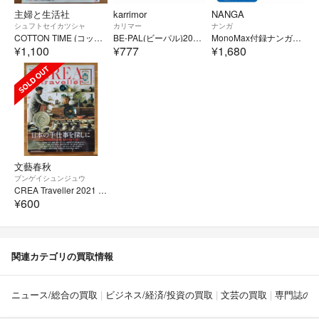
主婦と生活社
karrimor
NANGA
シュフトセイカツシャ
カリマー
ナンガ
COTTON TIME (コットン タイム) 2026年 07月号 [雑誌]
BE-PAL(ビーパル)2026年6月号特別付録 カリマー調光機能グラス
MonoMax付録ナンガ10ポケット撥水ショルダーバック
¥1,100
¥777
¥1,680
文藝春秋
ブンゲイシュンジュウ
CREA Traveller 2021 NO.65 日本の手仕事を探しに
¥600
関連カテゴリの買取情報
ニュース/総合の買取
ビジネス/経済/投資の買取
文芸の買取
専門誌の