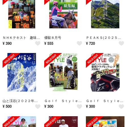
ＮＨＫテキスト 趣味の園芸(１２ ２０２５) 月刊誌／ＮＨＫ出版
優駿８月号
ＰＥＡＫＳ(２０２５年９月号) 隔月刊誌／マイナビ出版
¥
390
¥
555
¥
720
山と渓谷(２０２２年１２月号) 月刊誌／山と渓谷社
Ｇｏｌｆ Ｓｔｙｌｅ(ｖｏｌ．１１１ ２０２０．７ ＪＵＬＹ) 隔月刊誌／ゴルフスタイル社
Ｇｏｌｆ Ｓｔｙｌｅ(ｖｏｌ．１１３ ２０２０．１１ ＮＯＶＥＭＢＥＲ) 隔月刊誌／ゴルフスタイル社
¥
500
¥
300
¥
300