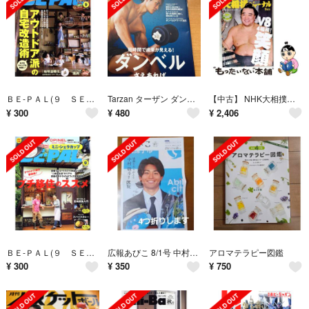
ＢＥ‐ＰＡＬ(９ ＳＥＰＴＥＭＢＥＲ ２０２１) 月刊誌／小学館
Tarzan ターザン ダンベル特集2025年6月12日号岩本照スノーマン
【中古】 NHK大相撲ジャーナル 2016年 09月号
¥
300
¥
480
¥
2,406
ＢＥ‐ＰＡＬ(９ ＳＥＰＴＥＭＢＥＲ ２０２０) 月刊誌／小学館
広報あびこ 8/1号 中村敬斗選手特集 日本代表 1部
アロマテラピー図鑑
¥
300
¥
350
¥
750