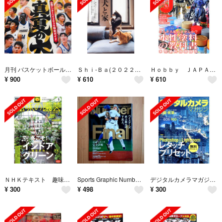
月刊 バスケットボール 2026年 09月号 [雑誌]
Ｓｈｉ‐Ｂａ(２０２２ Ｖｏｌ．１２５ 秋号) 季刊誌／辰巳出版
Ｈｏｂｂｙ ＪＡＰＡＮ(２０２３年１１月号) 月刊誌／ホビージャパン
¥
900
¥
610
¥
610
ＮＨＫテキスト 趣味の園芸(１ ２０２１) 月刊誌／ＮＨＫ出版
Sports Graphic Number1108 ベイスターズ日本一 大谷翔平
デジタルカメラマガジン(２０１９年１０月号) 月刊誌／インプレス
¥
300
¥
498
¥
300