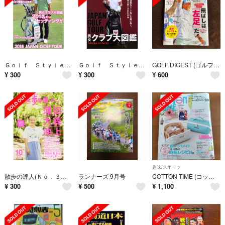
Ｇｏｌｆ Ｓｔｙｌｅ(ｖｏｌ．９９ ２０１８．７) 隔月刊誌／ゴルフスタイル社
Ｇｏｌｆ Ｓｔｙｌｅ(ｖｏｌ．９３ ２０１７．７) 隔月刊誌／ゴルフスタイル社
GOLF DIGEST (ゴルフダイジェスト) 2026年 09月号 [雑誌]
¥
300
¥
300
¥
600
趣味/スポーツ
散歩の達人(Ｎｏ．３０７ ２０２１年１０月号) 月刊誌／交通新聞社
ランナーズ 9月号
COTTON TIME (コットン タイム) 2026年 07月号 [雑誌]
¥
300
¥
500
¥
1,100