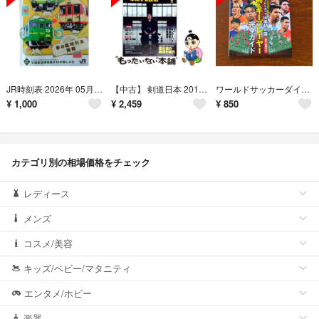
JR時刻表 2026年 05月号 [雑誌]
【中古】 剣道日本 2017年 09月号
ワールドサッカーダイジェスト増刊 北中米ワールドカップ 出場48か国 選手名鑑付き 戦術&キープレーヤー 完全ガイ 2026年 6
¥
1,000
¥
2,459
¥
850
カテゴリ別の相場価格をチェック
レディース
メンズ
コスメ/美容
キッズ/ベビー/マタニティ
エンタメ/ホビー
楽器