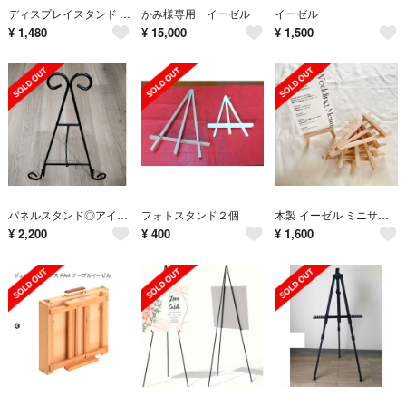
ディスプレイスタンド イーゼル フォトスタンド 皿立て 写真立て 額縁立て
かみ様専用 イーゼル
イーゼル
¥
1,480
¥
15,000
¥
1,500
パネルスタンド◎アイアンイーゼル Iron Easel◎ブラック◎展示会
フォトスタンド２個
木製 イーゼル ミニサイズ ナチュラル木目 6個セット ミニイーゼル 写真立て
¥
2,200
¥
400
¥
1,600