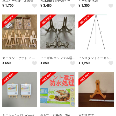
卓上イーゼル 木製折り畳み式 引き出し付き
HOLBEIN 野外用イーゼル ニューシルバーイーゼル No.74
イーゼル 木製
¥
1,700
¥
3,480
¥
1,300
ガーランドセット･ミニイーゼル
イーゼル エッフェル塔 3つ
インスタントイーゼル 折りたたみ式
¥
650
¥
850
¥
1,250
ミニキャンバス イーゼル付2セット
銀だこ 引換券 2枚
木製皿立て