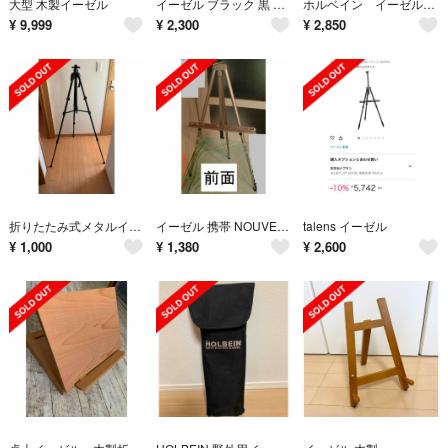
大型 木製イーゼル
イーゼル ブラック 黒 高さ約50cm
ホルベイン イーゼルNo12
¥
9,999
¥
2,300
¥
2,850
折りたたみ式メタルイーゼル
イーゼル 携帯 NOUVEL 伸縮式 折り畳み式 持ち運び
talens イーゼル
¥
1,000
¥
1,380
¥
2,600