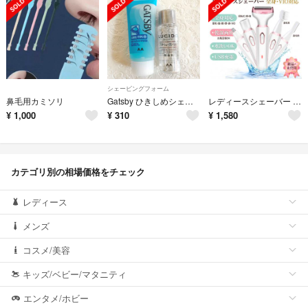
シェービングフォーム
鼻毛用カミソリ
Gatsby ひきしめシェービングジェル ルシード アフターシェーブローション
レディースシェーバー 電気シェーバー 鼻毛カッター 眉毛カッター 髭剃り 携帯 全身 多機能 VIO 乾湿両用 水洗い可
¥
1,000
¥
310
¥
1,580
カテゴリ別の相場価格をチェック
レディース
メンズ
コスメ/美容
キッズ/ベビー/マタニティ
エンタメ/ホビー