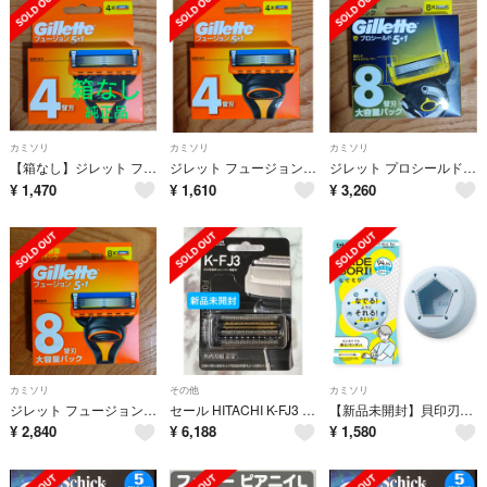
カミソリ
カミソリ
カミソリ
【箱なし】ジレット フュージョン 5＋1 替刃4個入 新品未使用 純正品
ジレット フュージョン 5＋1 替刃4個入 新品未使用未開封 純正品
ジレット プロシールド替刃8コ入 新品未開封 純正品
¥
1,470
¥
1,610
¥
3,260
カミソリ
その他
カミソリ
ジレット フュージョン 5＋1 替刃8個入り 新品未開封 純正品
セール HITACHI K-FJ3 日立シェーバー替刃 4枚刃 ✩.*新品未開封
【新品未開封】貝印刃物 なでそり NADE SORI 安心 安全 KAI 除毛
¥
2,840
¥
6,188
¥
1,580