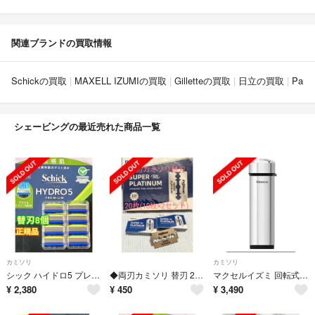
関連ブランドの買取情報
Schickの買取
MAXELL IZUMIの買取
Gilletteの買取
日立の買取
Pan
シェービングの最近売れた商品一覧
カミソリ
カミソリ
シック ハイドロ5 プレミアム 敏感肌用 替刃8個／正規品、ケース2個付き
◆両刃カミソリ 替刃 20枚（10枚×2セット）
マクセルイズミ 回転式シェーバー電池式 IZD-C289-S シルバー
¥
2,380
¥
450
¥
3,490