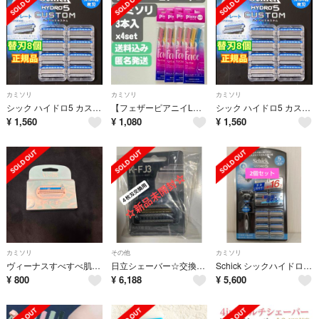
カミソリ
カミソリ
カミソリ
シック ハイドロ5 カスタム 替刃8個／正規品、ケース2個付き
【フェザーピアニイL】あんしんガードつき顔剃り用カミソリ 3本入×4セット
シック ハイドロ5 カスタム 替刃8個／正規品、ケース2個付き
¥
1,560
¥
1,080
¥
1,560
カミソリ
その他
カミソリ
ヴィーナスすべすべ肌替刃 ３枚刃
日立シェーバー☆交換用替刃☆K-FJ3 K-FJ3 K-FJ2 K-FJ対応☆
Schick シックハイドロ5 カスタム 本体+替刃16個付 2個セット
¥
800
¥
6,188
¥
5,600