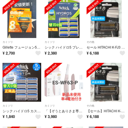
カミソリ
カミソリ
その他
Gillette フュージョン5+1 電動 8替刃大容量パック
シック ハイドロ5 プレミアム 敏感肌用 替刃8個／正規品、ケース2個付き
セール HITACHI K-FJ3 日立シェーバー替刃 4枚刃 ✩.*新品未開封
¥
2,700
¥
2,380
¥
6,188
カミソリ
カミソリ
その他
シック ハイドロ5 カスタム 替刃8個／正規品、ケース2個付き
「【ぞうとありさま専用】Panasonic フェイスシェーバー ES-WF63-P
【セール】HITACHI K-FJ3 日立シェーバー替刃 4枚刃 ✩.*新品未開封
¥
1,840
¥
3,980
¥
6,188