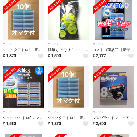
カミソリ
カミソリ
カミソリ
シッククアトロ4 替刃 10個セット 新品未使用
貝印 なでそり / トイ・ストーリー(バズ)
コストコ商品♡ 【新品未開封】 Schickシックハイドロ5 シックハ イドロ5替刃替刃16個付
¥
1,870
¥
1,500
¥
2,777
カミソリ
カミソリ
カミソリ
シック ハイドロ5 カスタム 替刃8個／正規品、ケース2個付き
シッククアトロ4 替刃 10個セット 新品未使用
プログライドマニュアル替刃8B
¥
1,560
¥
1,870
¥
2,600