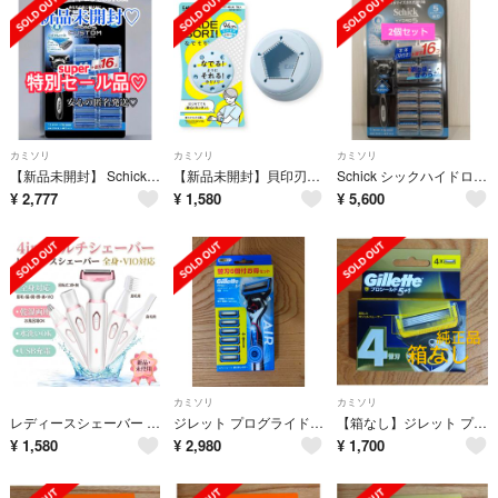
カミソリ
カミソリ
カミソリ
【新品未開封】 Schickシックハイドロ5 シックハ イドロ5替刃替刃16個付
【新品未開封】貝印刃物 なでそり NADE SORI 安心 安全 KAI 除毛
Schick シックハイドロ5 カスタム 本体+替刃16個付 2個セット
¥
2,777
¥
1,580
¥
5,600
カミソリ
カミソリ
レディースシェーバー 電気シェーバー 鼻毛カッター 眉毛カッター 髭剃り 携帯 全身 多機能 VIO 乾湿両用 水洗い可
ジレット プログライド エアー 電動タイプ ホルダー 替刃6コ付お得セット新品
【箱なし】ジレット プロシールド 替刃4個入 新品未使用 純正品
¥
1,580
¥
2,980
¥
1,700