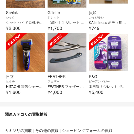
Schick
Gillette
貝印
シック
ジレット
カイジルシ
シック ハイドロ極 敏感肌用 4コ入
【箱なし】ジレット プロシールド 替刃4個入 新品未使用 純正品【ポストmini
KAI miness ボディ用カミソリ 5枚刃 敏感肌用 本体
¥2,300
¥1,700
¥749
日立
FEATHER
P&G
ヒタチ
フェザー
ピーアンドジー
HITACHI 電気シェーバーRM-LF400Y 充電・交流式 2018年製
FEATHER フェザー アーティストクラブ レザー
本日迄！ジレット ヴィーナス スワール 本体(ホルダー)1本＆替刃 11個
¥1,600
¥4,000
¥5,400
関連カテゴリの買取情報
カミソリの買取
その他の買取
シェービングフォームの買取