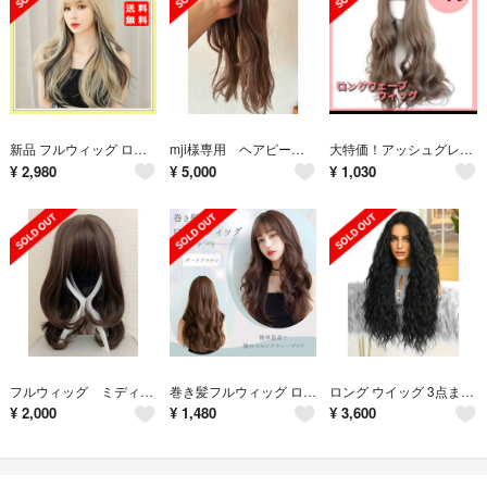
新品 フルウィッグ ロングウェーブ 逆インナー ブロンズ 金髪 医療用 かつら
mji様専用 ヘアピース 部分ウィッグ
大特価！アッシュグレー ロングウィッグ シースルー 髪 カール ヘア
¥
2,980
¥
5,000
¥
1,030
フルウィッグ ミディアム ウィッグ ナチュラルブラウン 耐熱 wig
巻き髪フルウィッグ ロング ダークブラウン カール ウェーブ かつら 女装 自然
ロング ウイッグ 3点まとめ売り
¥
2,000
¥
1,480
¥
3,600