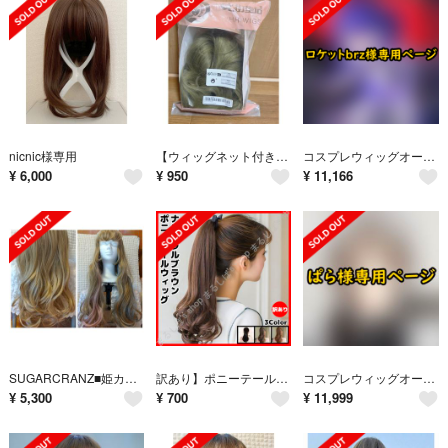
nicnic様専用
【ウィッグネット付き】抹茶グリーン系 ミディアムロングウィッグ
コスプレウィッグオーダーロケットbrz様専用ページ
¥
6,000
¥
950
¥
11,166
SUGARCRANZ■姫カットロングカールフルウィッグミルクティーブルーピンク
訳あり】ポニーテールウィッグ＜ナチュラルブラウン＞部分ウィッグ 巻き髪 送料無料
コスプレウィッグオーダーぱら様専用ページ
¥
5,300
¥
700
¥
11,999