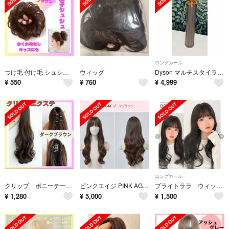
ロングカール
つけ毛 付け毛 シュシュタイプ 284 お団子 ウェーブ ブラウン キッズ 子供
ウィッグ
Dyson マルチスタイラーロングカーラー HS05
¥
550
¥
760
¥
4,999
ロングカール
クリップ ポニーテール ダークブラウン エクステ 2点
ピンクエイジ PINK AGE フルウィッグ
ブライトララ ウィッグ BC エアリーバング
¥
1,280
¥
5,000
¥
1,500