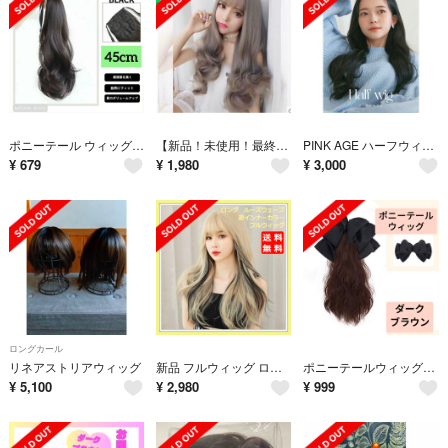
ポニーテール ウィッグ 45cm ナチュラルブラック 黒 自然 ゆるふわ カール
【新品！未使用！最終値下げ！】ウィッグ ロングカール アオキリネングレー かつら
PINK AGE ハーフウィッグ ナチュラルブラック
¥
679
¥
1,980
¥
3,000
ロングカール
リネアストリアウィッグ
新品 フルウィッグ ロングウェーブ 逆インナー ブロンズ 金髪 医療用 かつら
ポニーテールウィッグ リボン付き ダークブラウン
¥
5,100
¥
2,980
¥
999