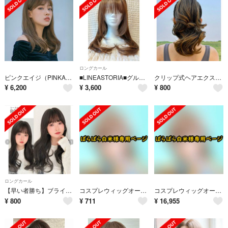
ロングカール
ピンクエイジ（PINKAGE） ウィッグ
■LINEASTORIA■グルーミーロング フルウィッグ ミルキーモカブラウン
クリップ式ヘアエクステ ポニーテール カール
¥
6,200
¥
3,600
¥
800
ロングカール
【早い者勝ち】ブライトララ ロングカール ビター ブラック
コスプレウィッグオーダーぱら様専用ページ
コスプレウィッグオーダーぱらぱら白米様専用ページ
¥
800
¥
711
¥
16,955