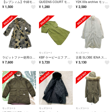
【レプシィム】中綿モッズコート F カーキ ドローコード ロング カジュアル
QUEENS COURT モッズコート 3way カジュアル ブラウン 1616
Y2K 00s archive モッズコート 森ガール 短丈 ファー（9914）
¥
1,500
¥
1,280
¥
2,580
モッズコート
モッズコート
ラビットファー使用ロングコート リアルファー 毛皮 タグ付き
KBF ケービーエフ アーバンリサーチ モッズ コート sizeONE/カーキ ◇■ レディース
古着 SLOBE IENA スローブイエナ 3WAY モッズコート 36 グレージュ レディース
¥
7,600
¥
3,720
¥
3,130
モッズコート
モッズコート
モッズコート