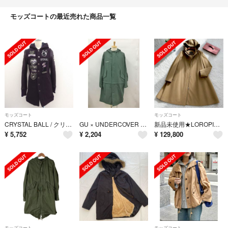
モッズコートの最近売れた商品一覧
モッズコート
モッズコート
CRYSTAL BALL / クリスタルボール ◆スタジャン/コート/腕レザー/ワッペン/ロゴ/パープル/サイズ1 【レディース/ガールズ/LADY/女性/婦人】 レディースファッション【中古】 [0220561972]
GU × UNDERCOVER ジーユー アンダーカバー オーバーサイズモッズコート L 312-351029 2WAY カーキ 2511WS135
新品未使用★LOROPIANA★雑誌掲載★ストームシステム★本革★ロングコート
¥
5,752
¥
2,204
¥
129,800
モッズコート
モッズコート