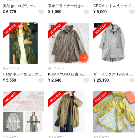
美品 green グリーン 現HYKE ハイク モッズコート ミリタリー 2 カーキ レディース 古着 中古 USED
裏ボアライナー付き✨モッズコート（S）黒 ツーウェイ ボア取り外し可能
CPCM ミドル丈モッズトレンチコート
¥
6,775
¥
1,090
¥
6,000
モッズコート
モッズコート
Rady キレイめモッズコート Sサイズ
KUMIKYOKU 組曲 モッズコート マウンテンパーカー カーキ サイズ2
ザ・リラクス 19SS-RECT-20IL-2 ﾗｲﾄｸﾞﾚｰ ﾎﾟﾘｴｽﾃﾙ×ﾅｲﾛﾝ ﾛﾝｸﾞﾓｯｽﾞｺｰﾄ 36
¥
5,550
¥
2,640
¥
25,190
モッズコート
モッズコート
モッズコート