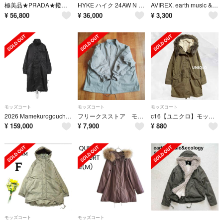
極美品★PRADA★撥水★フード収納★ジップ★ナイロン★ロングコート
HYKE ハイク 24AW N C TYPE M-65 FIELD COATコットンナイロンモッズコート 242-17461 ホワイト 3
AVIREX. earth music &ecology コート
¥
56,800
¥
36,000
¥
3,300
モッズコート
モッズコート
モッズコート
2026 Mamekurogouchi 3D チューリップ モッズコート
フリークスストア モッズコート ベージュ (3WAY・キルトライナー付き)
c16【ユニクロ】モッズコートインナーボア取外しフェイクファーフードミリタリー
¥
159,000
¥
7,900
¥
880
モッズコート
モッズコート