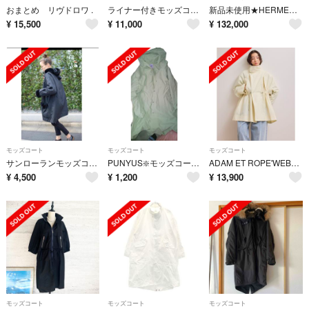
おまとめ リヴドロワ .
ライナー付きモッズコート B.C STOCK ベーセーストック
新品未使用★HERMES★シェーヌダンクル★フーディ★コート
¥
15,500
¥
11,000
¥
132,000
モッズコート
モッズコート
モッズコート
サンローランモッズコート
PUNYUS❇️モッズコート☆☆サイズ3☆L
ADAM ET ROPE'WEB限定サステナブルスタンドカラーハーフモッズコート
¥
4,500
¥
1,200
¥
13,900
モッズコート
モッズコート
モッズコート