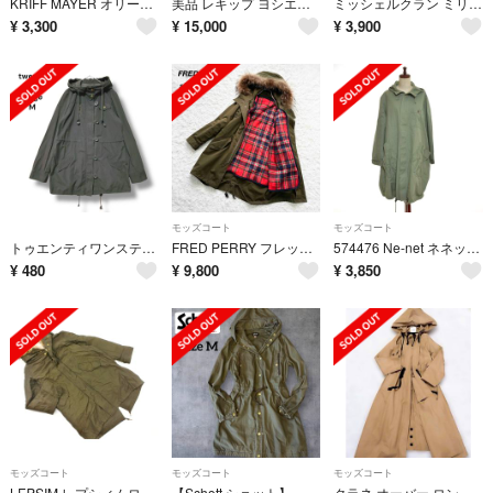
KRIFF MAYER オリーブグリーン モッズコート
美品 レキップ ヨシエイナバ ライナー付き モッズコート ラビットファー 日本製
ミッシェルクラン ミリタリーコート モッズコート ミドル丈 38 カーキ
¥
3,300
¥
15,000
¥
3,900
モッズコート
モッズコート
トゥエンティワンステージ モッズコート ダークグレー Ｍ フード 薄手 長袖
FRED PERRY フレッドペリー ライナー付きモッズコート カーキ 8
574476 Ne-net ネネット ◆モッズコート ロングミリタリー風 サイズ2 グローブポケット アウトドア レディース カーキ
¥
480
¥
9,800
¥
3,850
モッズコート
モッズコート
モッズコート
LEPSIM レプシィムローリーズファーム フェイクファー ボア ライナー付き モッズ コート sizeL/カーキ ◇■ レディース
【Schott ショット】 フード付き ミリタリーコート モッズコート M
クラネ オーバー ロング モッズ コート ボタンレス リボン フーディー