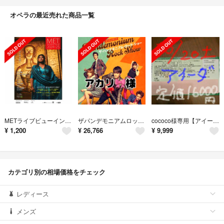
オペラの最近売れた商品一覧
METライブビューイング セビリアの理髪師 鑑賞券ペア
ザパンデモニアムロックショー
cococo様専用【アイーダ】神奈川県民ホール S 席チケット1枚B
¥
1,200
¥
26,766
¥
9,999
カテゴリ別の相場価格をチェック
レディース
メンズ