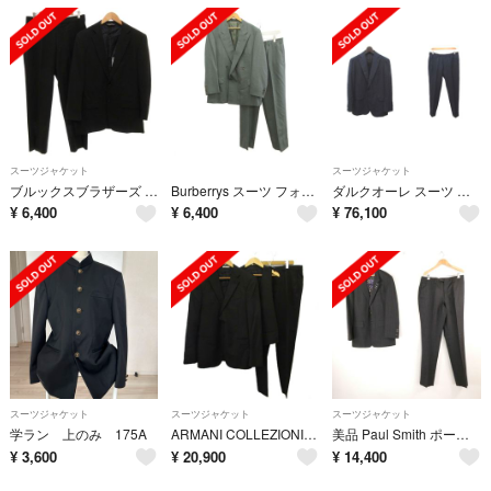
スーツジャケット
スーツジャケット
ブルックスブラザーズ セットアップ テーラードジャケット シングル スラックス
Burberrys スーツ フォーマル セットアップ 2点セット ウール グレー
ダルクオーレ スーツ セットアップ フォーマル テーラードジャケット パンツ
¥
6,400
¥
6,400
¥
76,100
スーツジャケット
スーツジャケット
スーツジャケット
学ラン 上のみ 175A
ARMANI COLLEZIONI 3ピーススーツ フォーマル セットアップ
美品 Paul Smith ポールスミス スーツ ウール100％ ストライプ 背抜き オーダー ビジネス メンズ AD1919A40
¥
3,600
¥
20,900
¥
14,400