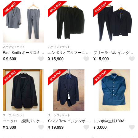
スーツジャケット
スーツジャケット
Paul Smith ポールスミス スーツ ブルーグレー 背抜き オーダー ビジネス メンズ AD1918A44
エンポリオアルマーニ セットアップ スーツ テーラードジャケット スラックス
ブリッラ ペル イル グスト 3Bスーツ セットアップ テラードジャケット
¥
9,600
¥
15,900
¥
15,900
スーツジャケット
スーツジャケット
ユニクロ 感動ジャケット メンズ ネイビー / L サイズ
SavileRow コンテンポラリーライン スーツ NSR050 A5 新品
トンボ学生服180A
¥
3,300
¥
19,999
¥
3,000