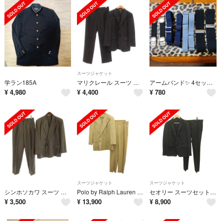
スーツジャケット
学ラン185A
マリクレール スーツ テーラードジャケット 背抜き パンツ スラックス 96
アームバンド✨ 4セットまとめ売り✨ ほぼ新品未使用✨
¥
4,980
¥
4,400
¥
780
スーツジャケット
スーツジャケット
シンホソカワ スーツ フォーマル ジャケット パンツ M 茶 ブラウン
Polo by Ralph Lauren スーツ セットアップ ベージュ
セオリー スーツセット フォーマル 40 黒 長袖 シングルブレスト
¥
3,500
¥
13,900
¥
8,900