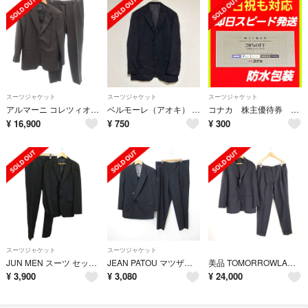
スーツジャケット
スーツジャケット
スーツジャケット
アルマーニ コレツィオーニ スーツ セットアップ ジャケット 50 グレー
ベルモーレ（アオキ） テーラードジャケット スーツジャケット ストライプ柄 黒
コナカ 株主優待券 即日発送 スーツセレクト 1枚
¥
16,900
¥
750
¥
300
スーツジャケット
スーツジャケット
JUN MEN スーツ セットアップ フォーマル ウール L 黒 ブラック
JEAN PATOU マツザカヤ オーダースーツ ジャケット ダブル 黒
美品 TOMORROWLAND PILGRIM トゥモローランド ピルグリム スーツ上下 セットアップ 48 L相当 ウール100% Zegna ゼニア ストライプ 紺 高級 メンズ AU4321A62
¥
3,900
¥
3,080
¥
24,000