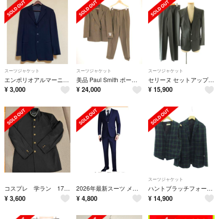
スーツジャケット
スーツジャケット
スーツジャケット
エンポリオアルマーニ スーツジャケット ネイビー
美品 Paul Smith ポールスミス スーツ M ウール100％ ジャケット パンツ ボットジュゼッペ カーキブラウン系 メンズ AO4130A94
セリーヌ セットアップ 3ピース ジャケット パンツ ベスト ロゴ グレー
¥
3,000
¥
24,000
¥
15,900
スーツジャケット
コスプレ 学ラン 170A
2026年最新スーツ メンズ ジャケットスラックス 3点セット 定価8980円
ハントブラッチフォード ブラックウォッチ スーツ ジャケット スリーピース L
¥
3,600
¥
4,800
¥
14,900