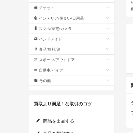
チケット
インテリア/住まい/日用品
スマホ/家電/カメラ
ハンドメイド
食品/飲料/酒
スポーツ/アウトドア
自動車/バイク
その他
買取より満足！な取引のコツ
商品を出品する