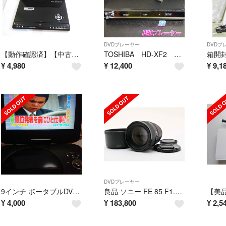
DVDプレーヤー
DVDプ
【動作確認済】【中古】FUZE 10.2インチ液晶 ポータブルDVDプレーヤー PDV102B ブラック系
TOSHIBA HD-XF2 東芝 HD DVDプレーヤー
¥
4,980
¥
12,400
¥
9,1
DVDプレーヤー
9インチ ボータブルDVDプレーヤー フルセグ搭載
良品 ソニー FE 85 F1.4 GM II SEL85F14GM2 H544
¥
4,000
¥
183,800
¥
2,5