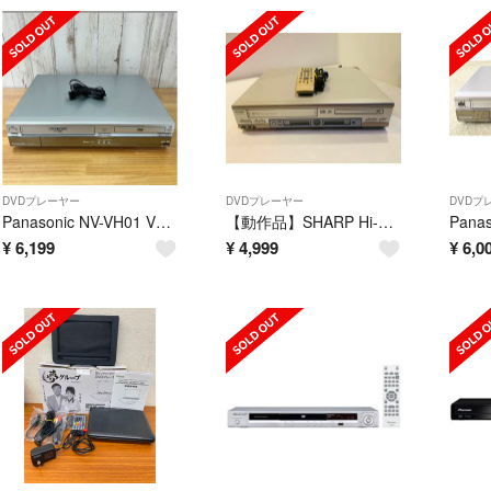
DVDプレーヤー
DVDプレーヤー
DVDプ
Panasonic NV-VH01 VHS DVD一体型ビデオデッキ 再生確認済
【動作品】SHARP Hi-Fiビデオ一体型DVDプレーヤー DV-NC550
¥
6,199
¥
4,999
¥
6,0