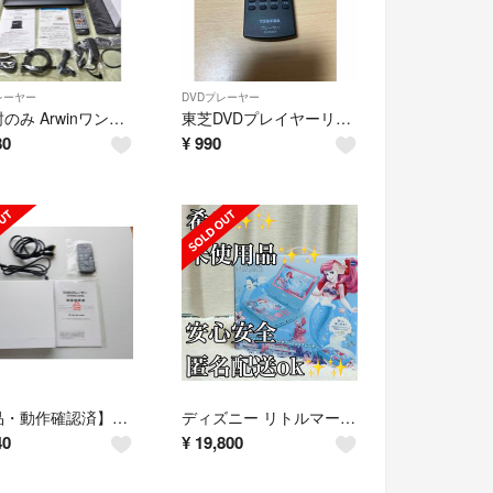
レーヤー
DVDプレーヤー
箱開封のみ ArwinワンセグTV&バッテリー14インチポータルDVDプレーヤー
東芝DVDプレイヤーリモコン SE-R0469
80
¥
990
【美品・動作確認済】GRAMOLUX DVDプレーヤー GRAMO-30HD 白
ディズニー リトルマーメイド 9インチ ポータブルDVDプレーヤー
40
¥
19,800