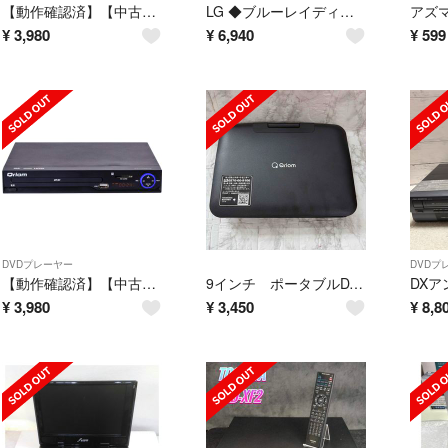
【動作確認済】【中古】訳あり 東芝 9V型 ポータブルDVDプレーヤー レグザ SD-P96DT ホワイト系
LG ◆ブルーレイディスク/DVDプレーヤー 2011年製 BD660(BJPNLLK) 家電【未使用】 [0220565439]
¥
3,980
¥
6,940
¥
599
DVDプレーヤー
DVDプ
【動作確認済】【中古】ヤマゼン DVDプレーヤー DVP-H4215ED-B ブラック系 2018年製
9インチ ポータブルDVDプレイヤー Qriom リモコン付き 中古
¥
3,980
¥
3,450
¥
8,8