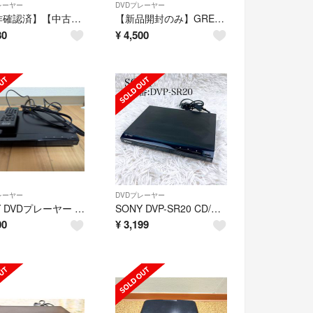
レーヤー
DVDプレーヤー
【動作確認済】【中古】本体・リモコンのみ パイオニア プログレッシブ再生対応 DVDプレーヤー DV-2020 ブラック系 2012年製
【新品開封のみ】GREENHOUSE DVDプレーヤー AV2HDMI変換器付き
80
¥
4,500
レーヤー
DVDプレーヤー
SONY DVDプレーヤー DVP-SR20
SONY DVP-SR20 CD/DVDプレーヤー 2019年製
00
¥
3,199