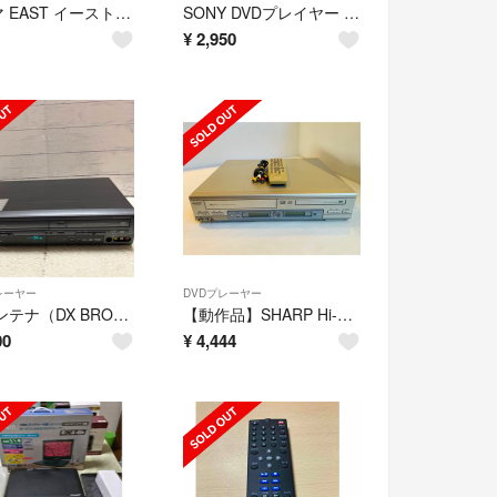
アズマ EAST イースト☆DVDプレーヤー用 リモコン「12AB/47」
SONY DVDプレイヤー DVP-SR20
¥
2,950
レーヤー
DVDプレーヤー
DXアンテナ（DX BROADTEC）ビデオ DVDレコーダー
【動作品】SHARP Hi-Fiビデオ一体型DVDプレーヤー DV-NC550
00
¥
4,444