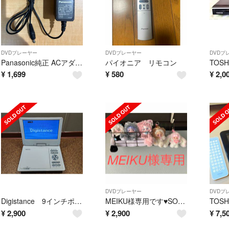
DVDプレーヤー
DVDプレーヤー
DVDプ
Panasonic純正 ACアダプター 品番SAE0005 12V 0.8A
パイオニア リモコン
¥
1,699
¥
580
¥
2,0
DVDプレーヤー
DVDプ
Digistance 9インチポータブルDVDプレーヤー DS-PP906WH
MEIKU様専用です♥️SONY DVDプレーヤー DVP-SR20
¥
2,900
¥
2,900
¥
7,5