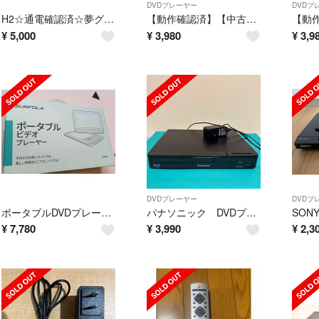
DVDプレーヤー
DVDプ
H2☆通電確認済☆夢グループ ワンセグ ポータブルDVDプレーヤー9インチ
【動作確認済】【中古】本体・リモコンのみ パイオニア DVDプレーヤー DivX対応 DV-310 シルバー系 2008年製
¥
5,000
¥
3,980
¥
3,9
DVDプレーヤー
DVDプ
ポータブルDVDプレーヤー車載バック付き
パナソニック DVDプレーヤー DMP-BD90
¥
7,780
¥
3,990
¥
2,3