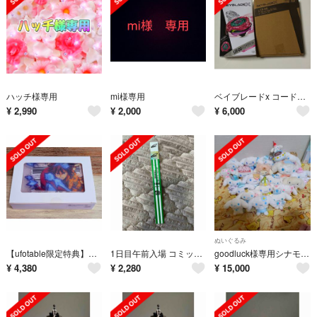
ハッチ様専用
mi様専用
ベイブレードx コード使用済み クラーケンリグルS3-70O メタルコート UX 00 スコーピオスピア マゼンダ
¥
2,990
¥
2,000
¥
6,000
ぬいぐるみ
【ufotable限定特典】鬼滅の刃 無限城編 猗窩座再来 『バトルシーンアクリルスタンド 冨岡義勇』完全生産限定版
1日目午前入場 コミックマーケット108 リストバンド型参加証 コミケ C108
goodluck様専用シナモロールぬいぐるみとマスコットセット
¥
4,380
¥
2,280
¥
15,000