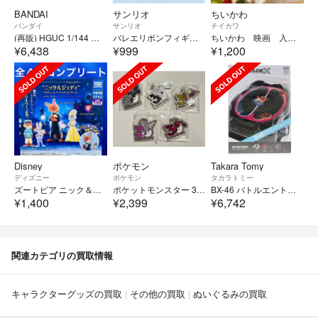
BANDAI
サンリオ
ちいかわ
バンダイ
サンリオ
チイカワ
(再販) HGUC 1/144 ナラティブガンダム A装備 機動戦士ガンダムNT(ナラティブ) プラモデル(5055365) バンダイスピリッツ
バレエリボンフィギュア2
ちいかわ 映画 入場特典 古本屋さん カニ
¥6,438
¥999
¥1,200
Disney
ポケモン
Takara Tomy
ディズニー
ポケモン
タカラトミー
ズートピア ニック＆ジュディ コスチュームフィギュアコレクション 全4種 コンプリート ガチャ ディズニー
ポケットモンスター 30周年 メタルチャームマスコット
BX-46 バトルエントリーセット∞ BEYBLADE X(ベイブレードエックス) 組立トイ タカラトミー
¥1,400
¥2,399
¥6,742
関連カテゴリの買取情報
キャラクターグッズの買取
その他の買取
ぬいぐるみの買取