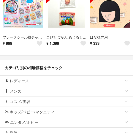
フレークシール風チャーム ガチャ
こびとづかん めじるしフレンズ2 シークレット カクレモモジリ
はな様専用
¥
999
¥
1,399
¥
333
カテゴリ別の相場価格をチェック
レディース
メンズ
コスメ/美容
キッズ/ベビー/マタニティ
エンタメ/ホビー
楽器