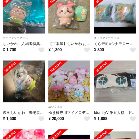
キャラクターグッズ
キャラクターグッズ
ちいかわ 入場者特典 第1弾 めじるしチャーム ミニフィギュア くりまんじゅう
【古本屋】ちいかわ おすわりぬいぐるみ2
くら寿司×シナモロール コラボ クッションチャーム カプチーノ ２個セット
¥
1,700
¥
1,390
¥
300
ぬいぐるみ
映画ちいかわ 来場者特典 モモンガ
ゆき様専用マイメロディマスコットセット
IdentityV 第五人格 ドンキ アイマスク
¥
1,500
¥
20,000
¥
1,888