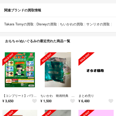
関連ブランドの買取情報
Takara Tomyの買取
Disneyの買取
ちいかわの買取
サンリオの買取
鬼
おもちゃ/ぬいぐるみの最近売れた商品一覧
【コンプリート】パワプロくん ゆれるんです。～セントラル・リーグ～
ちいかわ 映画特典 古本屋
まとめ売り
¥
3,650
¥
1,500
¥
6,480