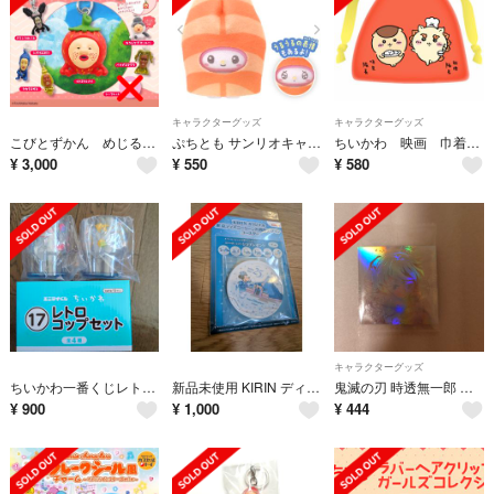
キャラクターグッズ
キャラクターグッズ
こびとずかん めじるしアクセサリー
ぷちとも サンリオキャラクターズ みんなでおすし マイメロディ
ちいかわ 映画 巾着ポーチ くりまんじゅう シーサー
¥
3,000
¥
550
¥
580
キャラクターグッズ
ちいかわ一番くじレトロコップ
新品未使用 KIRIN ディズニーシー25周年コースター ミッキー
鬼滅の刃 時透無一郎 ウエハース15 シール
¥
900
¥
1,000
¥
444