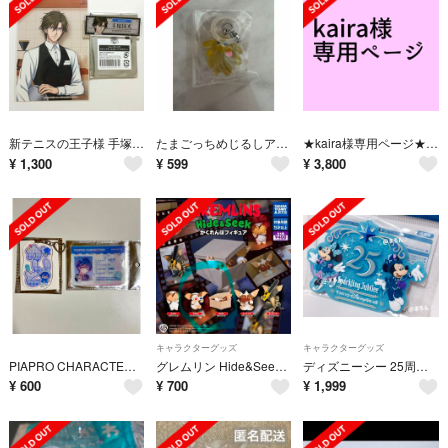
新テニスの王子様 手塚国光 Chugai Grace Cafe マグネット 通販特典
たまごっちめじるしアクセサリー ぽちっち
★kaira様専用ページ★おそ松さんアクリルスタンド
¥
1,300
¥
599
¥
3,800
キャラクターグッズ
キャラクターグッズ
PIAPRO CHARACTERS KAITO アクリルキーホルダー 学生証風カード セット
グレムリン Hide&Seek かくれんぼフィギュア 2体セット
ディズニーシー 25周年 スパークリングジュビリー マグネット ディズニー
¥
600
¥
700
¥
1,999