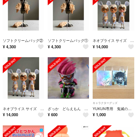
ソフトクリームバッグ②
ソフトクリームバッグ①
ネオブライス サイズ 夏のネズミセット③
¥
4,300
¥
4,300
¥
14,000
キャラクターグッズ
ネオブライス サイズ 夏のネズミセット②
ざっか どらえもん プロフ必読様 専用 仮面ライダー まちぼうけ
YUKUN専用 鬼滅の刃ウエハース15 デフォルメシール 其ノ十五 2枚セット
¥
14,000
¥
600
¥
1,000