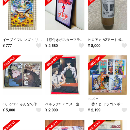
イーブイフレンズ クリアポスター
【額付きポスターフライヤー】AKIRA アキラ バイク(新品)
ヒロアカ A2アートポスター2枚セット 原画展 The Beginning 2
¥
777
¥
2,680
¥
8,000
ポスター
ペルソナ5 みんなで作る調査報告書 Vol.1,2 布ポスター
ペルソナ5 アニメ 蓮＆明智 タペストリー
一番くじ ドラゴンボール スペクタクルバトル H賞 ポスターコレクション 7種
¥
5,000
¥
2,000
¥
2,199