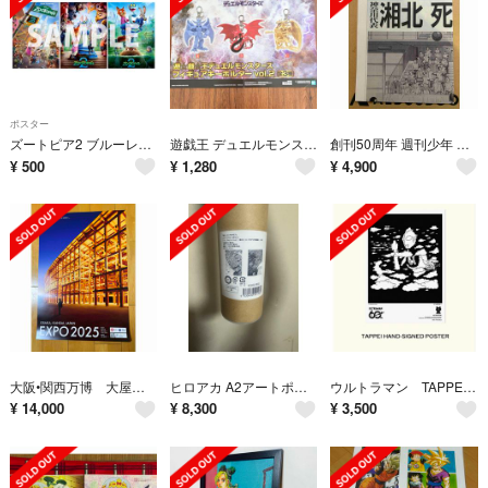
ポスター
ズートピア2 ブルーレイ購入特典A4ポスター3種類セット
遊戯王 デュエルモンスターズ vol.2 キーホルダー 店頭告知ポスター 非売品
創刊50周年 週刊少年 ジャンプ展 号外 新聞 スラムダンク
¥
500
¥
1,280
¥
4,900
大阪•関西万博 大屋根リングポスターB1サイズ
ヒロアカ A2アートポスター2枚セット 原画展 The Beginning 1
ウルトラマン TAPPEI直筆サイン入りポスター
¥
14,000
¥
8,300
¥
3,500