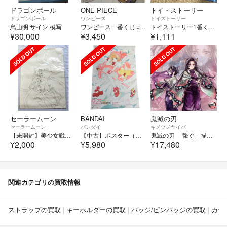
ドラゴンボール
ONE PIECE
トイ・ストーリー
ドラゴンボール
ワンピース
トイストーリー
鳥山明 サイン 模写
ワンピース一番くじ Jポスターセット
トイストーリー1番くじ30周年 I賞 ポスター
¥30,000
¥3,450
¥1,111
セーラームーン
BANDAI
鬼滅の刃
セーラームーン
バンダイ
キメツノヤイバ
【未開封】美少女戦士セーラームーン ファブリックポスター ファンクラブ限定 FC
【中古】ポスター（アニメ） 販促ポスター 木之本桜＆ケルベロス 「LD＆VC カードキャプターさくら」
鬼滅の刃 「繋ぐ」描き下ろしイラスト ビッグポスター しのぶとカナエ 胡蝶しのぶ
¥2,000
¥5,980
¥17,480
関連カテゴリの買取情報
ストラップの買取
キーホルダーの買取
バッジ/ピンバッジの買取
カー