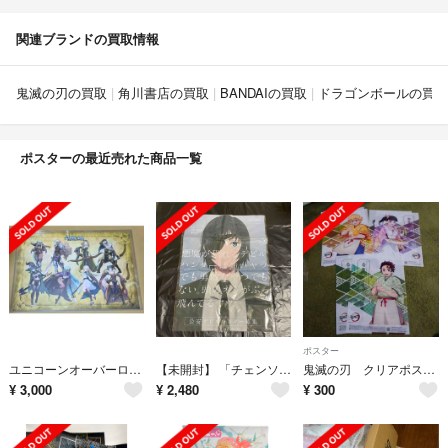
関連ブランドの買取情報
鬼滅の刃の買取
角川書店の買取
BANDAIの買取
ドラゴンボールの買取
ポスターの最近売れた商品一覧
ポスター
ユニコーンオーバーロード ランチョンマット 3種類
【未開封】 「チェンソーマン 布ポスター 姫野」 保管品 折り目あり B3 公安デビルハンター募集 Chainsaw Man
鬼滅の刃 クリアポスター6枚
¥
3,000
¥
2,480
¥
300