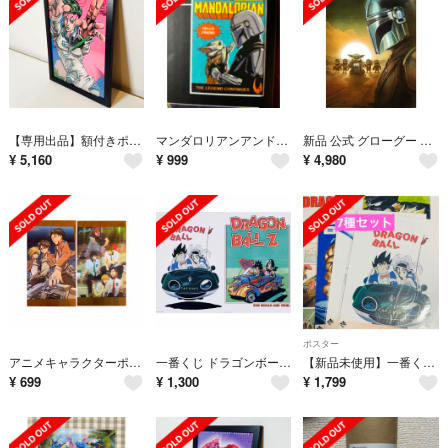
【専用出品】額付きポスター JOJO ジョジョの奇妙な冒険 2枚セット(新品)
マンダロリアンアンドグローグー ポスター happyくじ スターウォーズ
新品 公式 グローグー Sunset ポスター 61×91.5cm 海外限定
¥
5,160
¥
999
¥
4,980
ポスター
アニメキャラクターポスター18枚セット まとめ売り
一番くじ ドラゴンボール スペクタクルバトル H賞 ポスターコレクション
【新品未使用】一番くじ ドラゴンボール H賞 ポスターコレクション 7種セット
¥
699
¥
1,300
¥
1,799