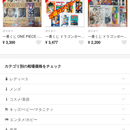
ポスター
ポスター
ポスター
一番くじ ONE PIECE -エルバフ編- J賞手配書GIANTポスター 8種
一番くじ ドラゴンボール スペクタクルバトル H賞 ポスターコレクション 10種 コンプリート
一番くじ ドラゴンボール スペクタクルバトル H賞 ポスターコレクション
¥
3,300
¥
3,477
¥
2,200
カテゴリ別の相場価格をチェック
レディース
メンズ
コスメ/美容
キッズ/ベビー/マタニティ
エンタメ/ホビー
楽器