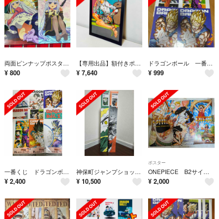
両面ピンナップポスター 2枚セット
【専用出品】額付きポスター JOJO ジョジョの奇妙な冒険 3枚セット(新品)
ドラゴンボール 一番くじ スペクタクルバトル H賞 ポスター 4つセット
¥
800
¥
7,640
¥
999
ポスター
一番くじ ドラゴンボール スペクタクルバトル H賞 ポスター 9種セット
神保町ジャンプショップ限定 ヒロアカ A2ポスター 爆豪&緑谷
ONEPIECE B2サイズ ポスター
¥
2,400
¥
10,500
¥
2,000