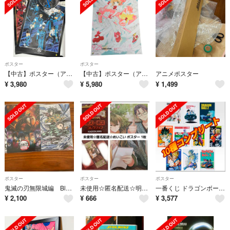
ポスター
ポスター
【中古】ポスター（アニメ） ポスター 天の龍/地の龍 「X-エックス-」 [0796A] 2本セット
【中古】ポスター（アニメ） 販促ポスター 木之本桜＆ケルベロス 「LD＆VC カードキャプターさくら」
アニメポスター
¥
3,980
¥
5,980
¥
1,499
ポスター
ポスター
ポスター
鬼滅の刃無限城編 Blu-ray ufotable限定特典 ジャケットサイズ ビジュアルカードポスター
未使用☆匿名配送☆明治東京恋伽 めいこい ポスポス ポスター/春草＆八雲 1枚
一番くじ ドラゴンボール スペクタクルバトル H賞 ポスターコレクション 10種 コンプリート
¥
2,100
¥
666
¥
3,577