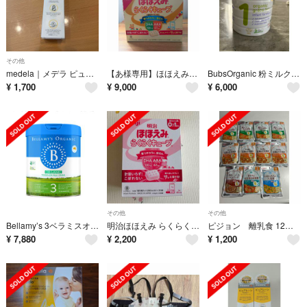
その他
medela｜メデラ ピュアレーン ラノリンクリーム 37g
【あ様専用】ほほえみらくらくキューブ 120袋
BubsOrganic 粉ミルク ステップ1（0〜6カ月）
¥
1,700
¥
9,000
¥
6,000
その他
その他
Bellamy’s 3ベラミスオーガニックステップ3
明治ほほえみ らくらくキューブ(27g×30袋入)
ピジョン 離乳食 12ヶ月 11個
¥
7,880
¥
2,200
¥
1,200