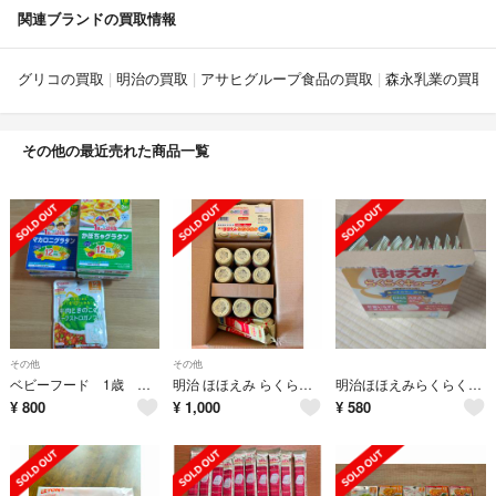
関連ブランドの買取情報
グリコの買取
明治の買取
アサヒグループ食品の買取
森永乳業の買取
その他の最近売れた商品一覧
その他
その他
ベビーフード 1歳 セット
明治 ほほえみ らくらくミルク 200ml×15本＋らくらくキューブ5本
明治ほほえみらくらくキューブ10本
¥
800
¥
1,000
¥
580