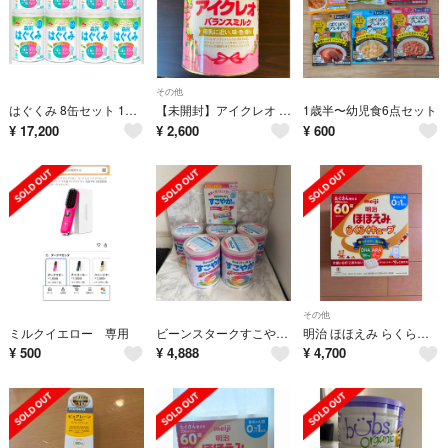
その他
はぐくみ 8缶セット 1缶あたり2,150円
【未開封】アイクレオ バランスミルク(800g)
1歳半〜幼児食6点セット
¥
17,200
¥
2,600
¥
600
その他
ミルクイエロー 専用
ビーンスタークすこやかM1 小缶(300g)
明治 ほほえみ らくらくキューブ 60袋
¥
500
¥
4,888
¥
4,700