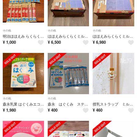
その他
その他
その他
明治ほほえみ らくらくキューブ
ほほえみらくらくミルク200ml21本アタッチメントおまけ付き
ほほえみらくらくミルク200ml24本
¥
1,000
¥
6,500
¥
6,980
その他
その他
森永乳業 はぐくみエコらくパック つめかえ用
森永 はぐくみ スティックタイプ 10本入り
授乳ストラップ ミルクティー19
¥
1,980
¥
400
¥
460