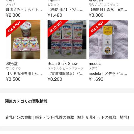
メイジ
ピジョン
モリナガニュウギョウ
ほほえみらくらくキューブ200ミリ用×27本 育児用ミルク
【未使用品】ピジョン 母乳フリーザーパック 80ml×50枚 保存用母乳パック
【未開封】森永 E赤ちゃん エコらくパック つめかえ用ミルク 800g
¥2,300
¥1,480
¥3,000
和光堂
Bean Stalk Snow
medela
ワコウドウ
ユキジルシビーンスターク
メデラ
【なるる様専用】和光堂 はいはい 粉ミルク 大缶1缶 スティック10本×3箱セット
【賞味期限間近】ビーンスターク すこやかM1 大缶(800g) スティック
medela｜メデラ ピュアレーン ラノリンクリーム 37g
¥3,500
¥8,200
¥1,693
関連カテゴリの買取情報
哺乳ビンの買取
哺乳ビン用乳首の買取
離乳食器セットの買取
離乳食