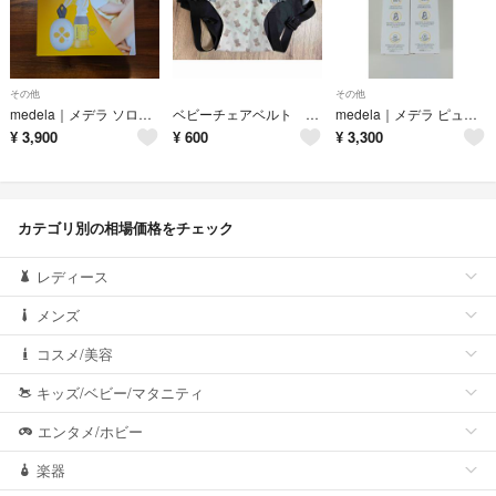
その他
その他
medela｜メデラ ソロ電動さく乳器 101041623
ベビーチェアベルト 落下防止ベルト 安全ベルト
medela｜メデラ ピュアレーン ラノリンクリーム 37g
¥
3,900
¥
600
¥
3,300
カテゴリ別の相場価格をチェック
レディース
メンズ
コスメ/美容
キッズ/ベビー/マタニティ
エンタメ/ホビー
楽器