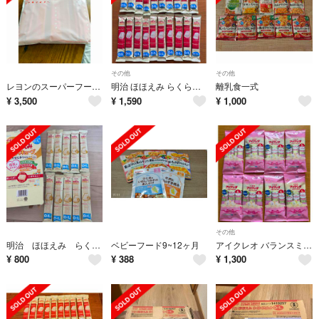
その他
その他
レヨンのスーパーフード #便秘知らず肌荒れ知らず 日焼け止め付き
明治 ほほえみ らくらくキューブ
離乳食一式
¥
3,500
¥
1,590
¥
1,000
その他
明治 ほほえみ らくらくキューブ
ベビーフード9~12ヶ月
アイクレオ バランスミルク
¥
800
¥
388
¥
1,300