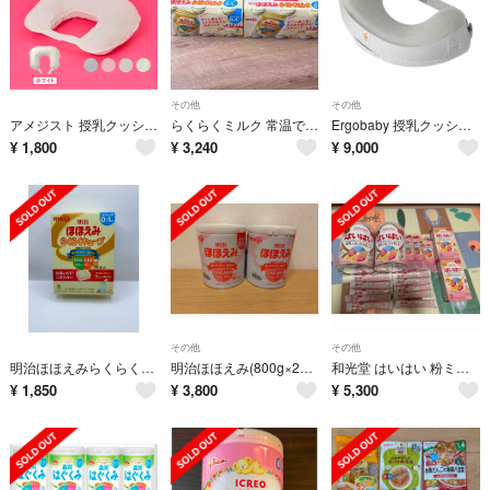
その他
その他
アメジスト 授乳クッション Ｈ型 オフホワイト
らくらくミルク 常温で飲める液体ミルク 0か月低月齢から(アタッチメントなし)(120ml×12本入)
Ergobaby 授乳クッション
¥
1,800
¥
3,240
¥
9,000
その他
その他
明治ほほえみらくらくキューブ 0-1歳 20袋入り
明治ほほえみ(800g×2缶入)
和光堂 はいはい 粉ミルク缶2個、スティック 全部セット
¥
1,850
¥
3,800
¥
5,300