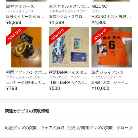
阪神タイガース
東京ヤクルトスワローズ
MIZUNO
ハンシンタイガース
トウキョウヤクルトスワローズ
ミズノ
阪神タイガース 佐藤輝明 ビジターレプリカユニフォーム 新品未開封 Lサイズ
東京ヤクルトスワローズ オリジナル燕バンダナ
MIZUNO ミズノ 野球 金具 スパイク 白 26.0cm ※中敷きなし used
¥8,999
¥1,399
¥4,800
福岡ソフトバンクホークス
横浜DeNAベイスターズ
読売ジャイアンツ
フクオカソフトバンクホークス
ヨコハマディーエヌエーベイスターズ
ヨミウリジャイアンツ
☆パリーグ6球団☆カラフルマルチチャーム☆ソフトバンクホークス☆
【横浜DeNAベイスターズ 】#5 松尾汐恩選手／アクリルスタンド
読売巨人軍 ジャイアンツ 坂本勇人選手 サイン入り ユニフォーム ファンブック
¥798
¥500
¥10,000
関連カテゴリの買取情報
応援グッズの買取
ウェアの買取
記念品/関連グッズの買取
グローブの