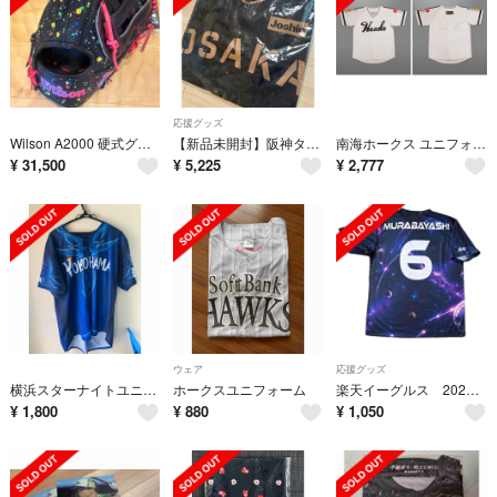
応援グッズ
Wilson A2000 硬式グローブ 内野用 デラクルーズモデル
【新品未開封】阪神タイガース「TIGERS B-LUCK DYNAMITE SERIES 2026」限定レプリカユニフォーム
南海ホークス ユニフォーム 非売品 8/4配布 福岡ソフトバンクホークス 配布 ユニフォーム フラッグ付
¥
31,500
¥
5,225
¥
2,777
ウェア
応援グッズ
横浜スターナイトユニフォーム
ホークスユニフォーム
楽天イーグルス 2026GALAXYランダムTシャツ
¥
1,800
¥
880
¥
1,050