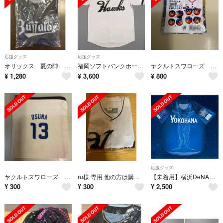
応援グッズ
応援グッズ
オリックス 夏の陣 ユニフォーム
福岡ソフトバンクホークス 南海復刻レプリカユニフォーム
ヤクルトスワローズ シークレット つば九郎 ボタンキャップ 2個入り 未開封
¥
1,280
¥
3,600
¥
800
応援グッズ
ヤクルトスワローズ シークレット ミニポーチ オスナ選手
ru様 専用 他の方は購入禁止
【未着用】横浜DeNAベイスターズ スターナイト2026配布ユニフォーム
¥
300
¥
300
¥
2,500