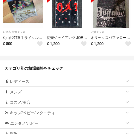
記念品/関連グッズ
応援グッズ
丸山和郁選手サイクル安打記念クリアファイル2枚
読売ジャイアンツ JORDAN BRAND フェイスタオル
オリックスバファローズ 夏の陣 東京ドーム 配布 ユニフォーム 未開封
¥
800
¥
1,200
¥
1,200
カテゴリ別の相場価格をチェック
レディース
メンズ
コスメ/美容
キッズ/ベビー/マタニティ
エンタメ/ホビー
楽器