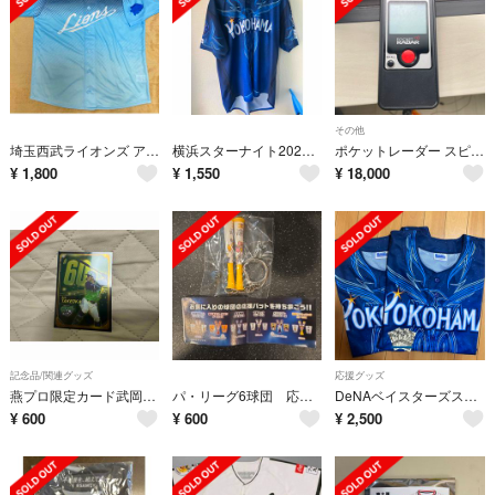
その他
埼玉西武ライオンズ アオフェスユニフォーム2026
横浜スターナイト2026ユニフォーム
ポケットレーダー スピードガン サイズ：測定可能速度：11～600km/h #PR1000
¥
1,800
¥
1,550
¥
18,000
記念品/関連グッズ
応援グッズ
燕プロ限定カード武岡レア
パ・リーグ6球団 応援バットキーホルダー
DeNAベイスターズスターナイト2026
¥
600
¥
600
¥
2,500