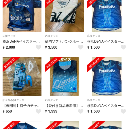
応援グッズ
応援グッズ
応援グッズ
横浜DeNAベイスターズ 8/6 STARNIGHT 配布ユニフォーム２枚☆未使用
福岡ソフトバンクホークス 南海復刻レプリカ ユニフォーム
横浜DeNAベイスターズ ユニフォーム スターナイト④
¥
2,000
¥
3,500
¥
1,500
記念品/関連グッズ
応援グッズ
応援グッズ
【未開封】獅子ガチャアオフェス限定武内夏暉
【袋付き新品未着用】埼玉西武ライオンズ アオフェス ユニフォーム2026
横浜DeNAベイスターズ ユニフォーム スターナイト③
¥
650
¥
1,999
¥
1,500