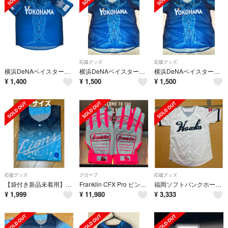
応援グッズ
応援グッズ
横浜DeNAベイスターズ ユニフォーム2枚セット
横浜DeNAベイスターズ ユニフォーム スターナイト②
横浜DeNAベイスターズ ユニフォーム スターナイト
¥
1,400
¥
1,500
¥
1,500
応援グッズ
グローブ
応援グッズ
【袋付き新品未着用】埼玉西武ライオンズ アオフェス ユニフォーム2026
Franklin CFX Pro ピンク ライトブルー YLサイズ バッテ
福岡ソフトバンクホークス 南海ホークス復刻版ユニフォーム
¥
1,999
¥
11,980
¥
3,333