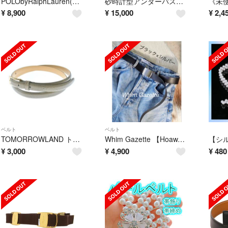
POLObyRalphLauren(ポロラルフローレン) ベルト S美品 - ライトブラウン×シルバー 二重巻き レザー
砂時計型アンダーバストコルセット PureOne Corset Works
¥
8,900
¥
15,000
¥
2,4
ベルト
ベルト
TOMORROWLAND トゥモローランド ベルト グレー 【古着】【中古】【送料無料】
Whim Gazette 【Hoaw.】レザーガチャベルト ブラック×シルバー
¥
3,000
¥
4,900
¥
480