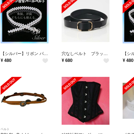
【シルバー】リボン パールベルト 帯締め 帯飾り 浴衣 着物 ワンピース 結婚式
穴なしベルト ブラック スクエア シンプル カジュアル 上品 ユニセックス
¥
480
¥
680
¥
480
ベルト