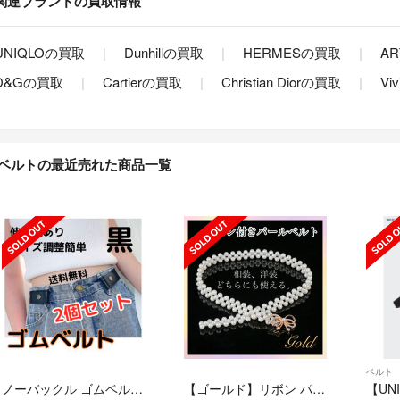
関連ブランドの買取情報
UNIQLOの買取
Dunhillの買取
HERMESの買取
AR
D&Gの買取
Cartierの買取
Christian Diorの買取
Vi
ベルトの最近売れた商品一覧
ベルト
ノーバックル ゴムベルト 黒 ブラック 2個セット 男女兼用
【ゴールド】リボン パールベルト 帯締め 帯飾り 浴衣 着物 ワンピース 結婚式