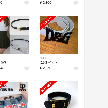
00
¥
2,800
ベルト
2点
D&G ベルト
948
¥
2,650