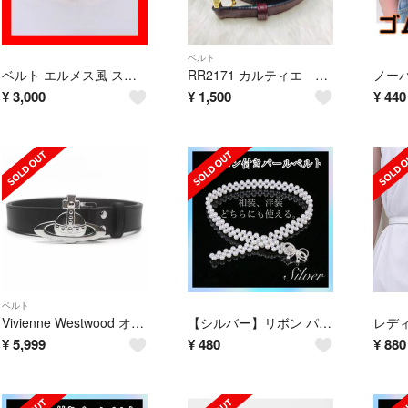
ベルト
ベルト エルメス風 スクエア 金具 レザータッチベルト 長さ調整可能 白色
RR2171 カルティエ マストラインベルト ボルドーカラー #66〜74
¥
3,000
¥
1,500
¥
440
ベルト
Vivienne Westwood オーブバックル ベルト ブラック
【シルバー】リボン パールベルト 帯締め 帯飾り 浴衣 着物 ワンピース 結婚式
¥
5,999
¥
480
¥
880