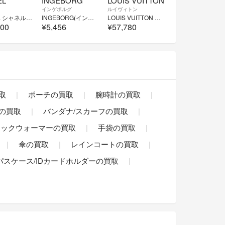
EL
INGEBORG
LOUIS VUITTON
インゲボルグ
ルイヴィトン
CHANEL シャネル レザーベルト レッド ゴールド金具
INGEBORG(インゲボルグ) GENUINE LEATHER メッシュベルト
LOUIS VUITTON サンチュールポシェット 90/36 ベルトバッグ
000
¥5,456
¥57,780
取
ポーチの買取
腕時計の買取
の買取
バンダナ/スカーフの買取
ネックウォーマーの買取
手袋の買取
傘の買取
レインコートの買取
パスケース/IDカードホルダーの買取