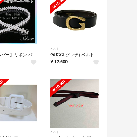
ベルト
【シルバー】リボン パールベルト 帯締め 帯飾り 浴衣 着物 ワンピース 結婚式
GUCCI(グッチ) ベルト 75・30美品 - 黒×ゴールド レザー
¥
12,600
ベルト