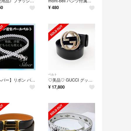
《未使用品》ファッションベルト/幅広/ウエストアクセント/太ベルト/ホワイト
mont-bell パンツ付属ベルト
50
¥
480
ベルト
【シルバー】リボン パールベルト 帯締め 帯飾り 浴衣 着物 ワンピース 結婚式
♡美品♡ GUCCI グッチ ベルト インターロッキングG レザー・エナメル
¥
17,800