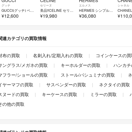
GUCCI
CELINE
HERMES
CHAN
グッチ
セリーヌ
エルメス
シャネル
GUCCI(グッチ) ベルト 75・30美品 - 黒×ゴールド レザー
美品‼️CELINE セリーヌ マカダム ベルト ヴィンテージ PVC レザー
HERMES シンプルトゥール キリム ディプロイアントバックル
¥12,600
¥19,980
¥36,080
¥110,
関連カテゴリの買取情報
財布の買取
名刺入れ/定期入れの買取
コインケースの買
サングラス/メガネの買取
キーホルダーの買取
ハンカチ
マフラー/ショールの買取
ストール/パシュミナの買取
イヤーマフの買取
サスペンダーの買取
ネクタイの買取
スヌードの買取
キーケースの買取
ミラーの買取
その他の買取