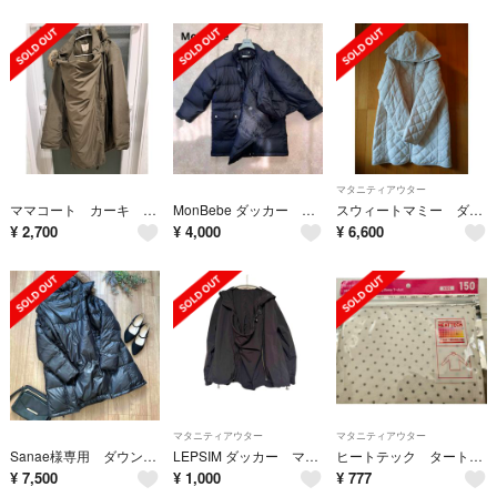
マタニティアウター
ママコート カーキ ダッカー付き 産前産後 妊婦
MonBebe ダッカー ママコート 抱っこ おんぶ OKダウン フェザー 黒
スウィートマミー ダッカー付きコート
¥
2,700
¥
4,000
¥
6,600
マタニティアウター
マタニティアウター
Sanae様専用 ダウン70% ママコート おんぶも可
LEPSIM ダッカー マタニティ アウター
ヒートテック タートルネックT(長袖)
¥
7,500
¥
1,000
¥
777