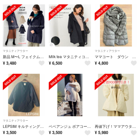
マタニティアウター
マタニティアウター
新品 M〜L フェイクムートン マタニティアウター ネイビー ママコート 犬印
Milk tea マタニティコート ダークグレー
ママコート ダウン くま耳 産前産後対応 ダッカー
¥
3,480
¥
6,500
¥
4,800
マタニティアウター
LEPSIM キルティングコート マタニティコート レプシム マタニティウェア
ベベアンジュ ボアコート 抱っこ紐コート
再値下げ！ママアウターダッカー付
¥
3,500
¥
3,500
¥
5,980