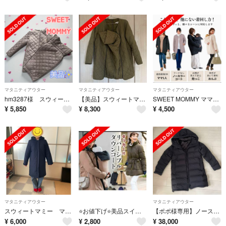
マタニティアウター
マタニティアウター
マタニティアウター
hm3287様 スウィートマミー ママコート キルティング おんぶ可 3way
【美品】スウィートマミー ダッカーつき ママコート おんぶ 抱っこ カーキ L
SWEET MOMMY ママコート グレージュ
¥
5,850
¥
8,300
¥
4,500
マタニティアウター
マタニティアウター
スウィートマミー ママ・パパ兼用超軽量コート ネイビー かな様専用
⭐️お値下げ⭐️美品スイートマミー リバーシブル 4wayプレミアムダウン
【ポポ様専用】ノースフェイス マタニティダウンコート
¥
6,000
¥
2,800
¥
38,000