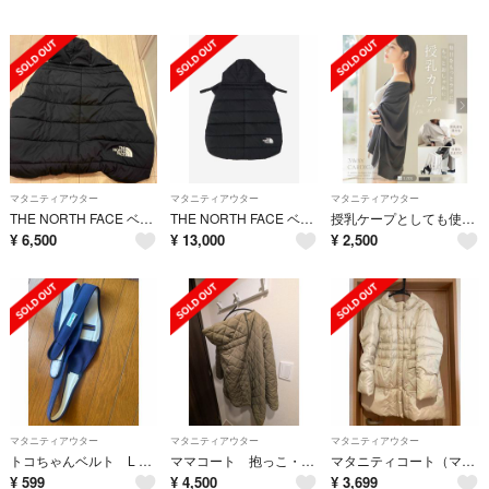
マタニティアウター
マタニティアウター
マタニティアウター
THE NORTH FACE ベビー シェルブランケット Baby Shell Blanket ブラック NNB72201 K
THE NORTH FACE ベビー シェルブランケット Baby Shell
授乳ケープとしても使えるカーディガン
¥
6,500
¥
13,000
¥
2,500
マタニティアウター
マタニティアウター
マタニティアウター
トコちゃんベルト L 紺 青葉 ７月出産
ママコート 抱っこ・おんぶOK！超軽量 撥水 産前産後兼用
マタニティコート（ママコート）サイズＭーＬ blancet blanche
¥
599
¥
4,500
¥
3,699