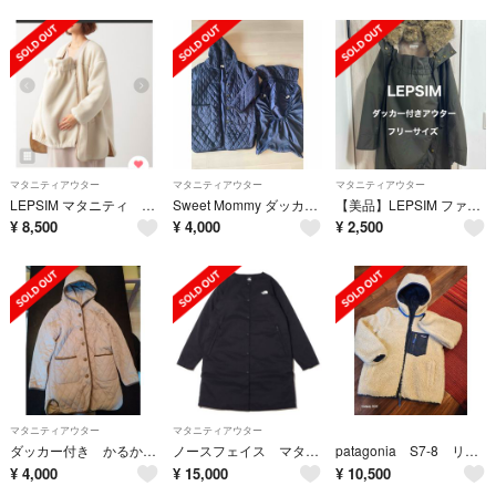
マタニティアウター
マタニティアウター
マタニティアウター
LEPSIM マタニティ ボアリバーシブルコート（ダッカー付き）
Sweet Mommy ダッカー付きママコート
【美品】LEPSIM ファー付きロングアウター ママコート カーキ フリーサイズ
¥
8,500
¥
4,000
¥
2,500
マタニティアウター
マタニティアウター
ダッカー付き かるかわキルティングママコート 産前産後兼用
ノースフェイス マタニティ コート M
patagonia S7-8 リバーシブル
¥
4,000
¥
15,000
¥
10,500