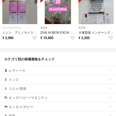
フェイスクリーム
美容液
美容液
ミノン アミノモイスト エイジングケア デイクリーム✕２点 期限2027.09
20包 ALBION EXCIA ブライトニングイマキュレートセラムZ
大塚製薬 インナーシグナルリジュブネイトエキス28包
¥
2,980
¥
10,800
¥
2,200
カテゴリ別の相場価格をチェック
レディース
メンズ
コスメ/美容
キッズ/ベビー/マタニティ
エンタメ/ホビー
楽器