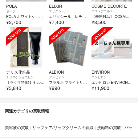
POLA
ELIXIR
COSME DECORTE
ポーラ
エリクシール
コスメデコルテ
POLA ホワイトショットSXS N 0.2g 30包【リピ割対象外】
エリクシール レチノパワーリンクルクリーム L 22g×２
【未開封品】 COSME DECORTE AQ コスメデコルテ AQ エマルジョンER ローションER 2点セット
¥2,700
¥7,400
¥8,500
ナリス化粧品
ALBION
ENVIRON
ナリスケショウヒン
アルビオン
エンビロン
【ラクマ特価❗️】セルグレース Wクレンジング クリーム 2本セット（箱なし発送）
フラルネ ブライトリファイン ミルク EMサンプル
エンビロン ENVIRON デリケートセット
¥3,840
¥990
¥11,900
関連カテゴリの買取情報
美容液の買取
リップケア/リップクリームの買取
洗顔料の買取
パック