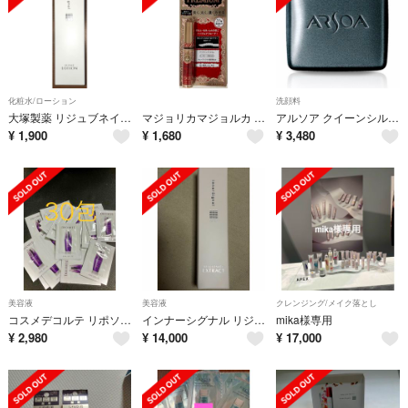
化粧水/ローション
洗顔料
大塚製薬 リジュブネイト インナーシグナル ローション 150mL
マジョリカマジョルカ ラッシュジェリードロップ ロング プレミアム 目元 まつ毛美容液
アルソア クイーンシルバー 135g
¥
1,900
¥
1,680
¥
3,480
美容液
美容液
クレンジング/メイク落とし
コスメデコルテ リポソーム アドバンスト リペアセラム サンプル30包
インナーシグナル リジュブネイト エキス 30ml 2本
mika様専用
¥
2,980
¥
14,000
¥
17,000