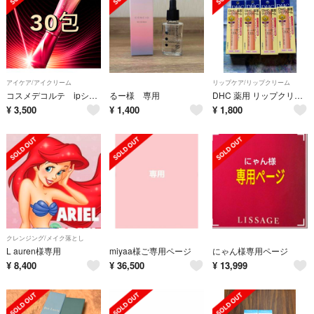
アイケア/アイクリーム
リップケア/リップクリーム
コスメデコルテ ipショットプルリポテントユースコンセントレイト 30包
るー様 専用
DHC 薬用 リップクリーム 4本セット
¥
3,500
¥
1,400
¥
1,800
クレンジング/メイク落とし
L auren様専用
miyaa様ご専用ページ
にゃん様専用ページ
¥
8,400
¥
36,500
¥
13,999