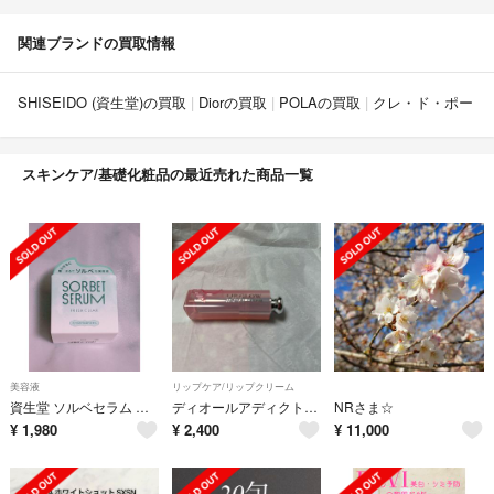
関連ブランドの買取情報
SHISEIDO (資生堂)の買取
Diorの買取
POLAの買取
クレ・ド・ポー 
スキンケア/基礎化粧品の最近売れた商品一覧
美容液
リップケア/リップクリーム
資生堂 ソルベセラム Ｓ フレッシュクリア 65g
ディオールアディクトリップグロウ001
NRさま☆
¥
1,980
¥
2,400
¥
11,000