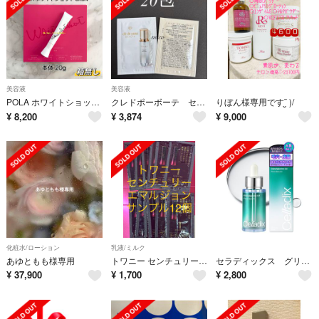
美容液
美容液
POLA ホワイトショット SXS N 本体20g 箱無し
クレドポーボーテ セラムエクラSⅡ
りぼん様専用です¨̮ )/
¥
8,200
¥
3,874
¥
9,000
化粧水/ローション
乳液/ミルク
あゆともも様専用
トワニー センチュリー ジ・エマルジョンa SP サンプル１２個
セラディックス グリシルグリシン3.0ポアセラム 30ml
¥
37,900
¥
1,700
¥
2,800