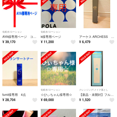
化粧水/ローション
化粧水/ローション
AYA様専用ページ コスメデコルテ
k様専用ページ
アーケス ARCHESS オリジン コアクリーム 22g
¥
39,170
¥
11,200
¥
6,479
化粧水/ローション
クレンジング/メイク落とし
fumi様専用 4点
☆ひぃちゃん様専用☆
【新品・未開封】フルリ Fleuri クリアクレンジングジェル 150ml
¥
28,704
¥
69,000
¥
1,520