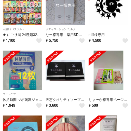
入浴剤/バスソルト
ボディローション/ミルク
★ にごり湯 24種類32個★ 入浴剤 いい湯旅立ち
なー様専用 薬用SDローション3本
miii様専用
¥
1,100
¥
5,750
¥
4,500
フットケア
休足時間 ツボ刺激ジェルシート 12枚
天恵クオリティソープ 2個セット 新品未開封
りょ〜か様専用ページ入浴剤3点
¥
1,949
¥
3,600
¥
500