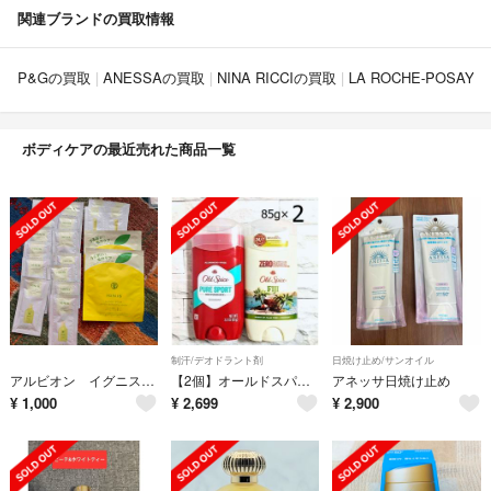
関連ブランドの買取情報
P&Gの買取
ANESSAの買取
NINA RICCIの買取
LA ROCHE-POSAY
ボディケアの最近売れた商品一覧
制汗/デオドラント剤
日焼け止め/サンオイル
アルビオン イグニス サニーサワー
【2個】オールドスパイス★フィジー ピュアスポーツ Old Spice
アネッサ日焼け止め
¥
1,000
¥
2,699
¥
2,900