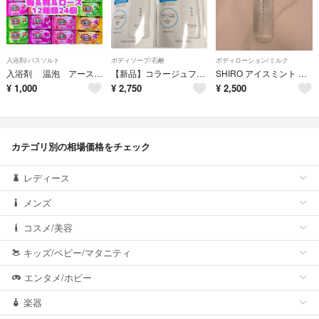
入浴剤/バスソルト
ボディソープ/石鹸
ボディローション/ミルク
入浴剤 温泡 アース製薬 桃 こだわり梅 ローズ 数量限定 12種類24個
【新品】コラージュフルフル リキッドソープ 詰め替え用 ２袋 セット
SHIRO アイスミント ボディミスト エクストラクール
¥
1,000
¥
2,750
¥
2,500
カテゴリ別の相場価格をチェック
レディース
メンズ
コスメ/美容
キッズ/ベビー/マタニティ
エンタメ/ホビー
楽器