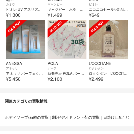
カオウ
ギャツビー
ビオレ
ビオレ UV アスリズム プロテクトエッセンス 70g
ギャツビー 氷冷 ブルーミングソルベ ボディペーパー30枚入 2個セット
ニコニコセール✨️新品未開封・即日発送】ビオレUVアクアリッチトーンアップエッセンス
¥1,300
¥1,499
¥649
ANESSA
POLA
L'OCCITANE
アネッサ
ポーラ
ロクシタン
アネッサ パーフェクトUV スキンケアジェル NA(90g)
新発売≫ POLA ポーラ ホワイトショット セラムUV 0.6gx30袋
ロクシタン L'OCCITANE シャワージェル 250mL
¥5,450
¥2,100
¥2,499
関連カテゴリの買取情報
ボディソープ/石鹸の買取
制汗/デオドラント剤の買取
日焼け止め/サン