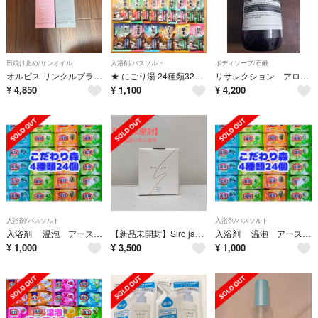
日焼け止め/サンオイル
入浴剤/バスソルト
ボディソープ/石鹸
オルビス リンクルブライトUVプロテクター N 医薬部外品 ローズ 無香料 50g
★ にごり湯 24種類32個★ 入浴剤 いい湯旅立ち
リサレクション アロマティックハンドウォッシュ
¥
4,850
¥
1,100
¥
4,200
入浴剤/バスソルト
入浴剤/バスソルト
入浴剤 温泡 アース製薬 透明湯 こだわり森 新商品 4種類24個
【新品未開封】Siro jamシロジャム 薬用ホワイトニングセラム25g
入浴剤 温泡 アース製薬 透明湯 こだわり森 新商品 4種類24個
¥
1,000
¥
3,500
¥
1,000