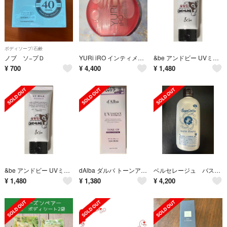
ボディソープ/石鹸
ノブ ソ−プＤ
YURi iRO インティメイト&ボディオイル ピーチ&ホワイトティー
&be アンドビー UVミルク スタンダード 顔・からだ用日焼け止めミルク 30g 限定デザイン グレムリン
¥
700
¥
4,400
¥
1,480
&be アンドビー UVミルク スタンダード 顔・からだ用日焼け止めミルク 30g 限定デザイン グレムリン
dAlba ダルバ トーンアップサンクリーム パープル 50ml 日焼け止めクリーム
ベルセレージュ バスソープ
¥
1,480
¥
1,380
¥
4,200