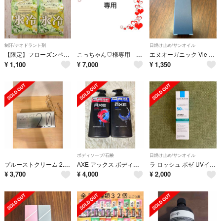
制汗/デオドラント剤
日焼け止め/サンオイル
【限定】フローズンペアー 冷凍洋ナシ ボディシート ２袋セット 申請
こっちゃん♡様専用 天恵クオリティソープ 4個セット 新品未開封
エヌオーガニック Vie デイケアモイストUVクリーム リラックスシトラスの香り 30g ナチュラルベージュ
¥
1,100
¥
7,000
¥
1,350
ボディソープ/石鹸
日焼け止め/サンオイル
プルーストクリーム 2.0 PROUST CREAM 30g
AXE アックス ボディソープ エッセンス＆ブラック 6本セット
ラ ロッシュ ポゼ UVイデア XL プロテクショントーンアップ クリア クリア 本体/無香料 30ml
¥
3,700
¥
4,000
¥
2,000