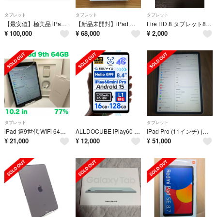
タブレット
タブレット
タブレット
【最安値】極美品 iPad Air M4 11インチ ブルー
【新品未開封】iPad 第11世代 A16 Wi-Fi 128GB ブルー
Fire HD 8 タブレット8インチHDディスプレイ 16GB
¥
100,000
¥
68,000
¥
2,000
タブレット
タブレット
iPad 第9世代 WiFi 64GB スペースグレイBT77%
ALLDOCUBE iPlay60 mini Pro
iPad Pro (11インチ) (第2世代) 128GB
¥
21,000
¥
12,000
¥
51,000