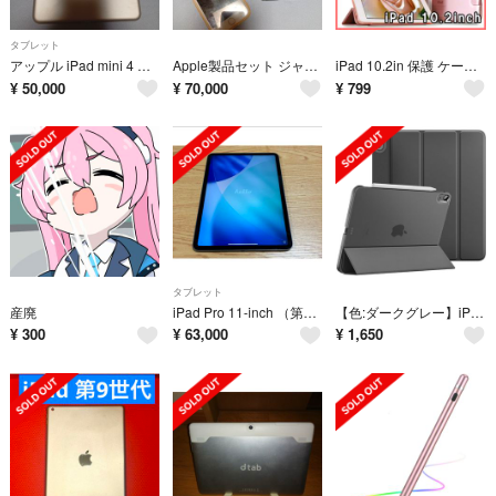
タブレット
アップル iPad mini 4 WiFi 128GB ゴールド
Apple製品セット ジャンク品
iPad 10.2in 保護 ケース カバー 三つ折りスタンド ピンクゴールドK
¥
50,000
¥
70,000
¥
799
タブレット
産廃
iPad Pro 11-inch （第3世代）スペースグレイ256GB（中古品）
【色:ダークグレー】iPad air 11インチ(M2) ケース 2024 Da
¥
300
¥
63,000
¥
1,650