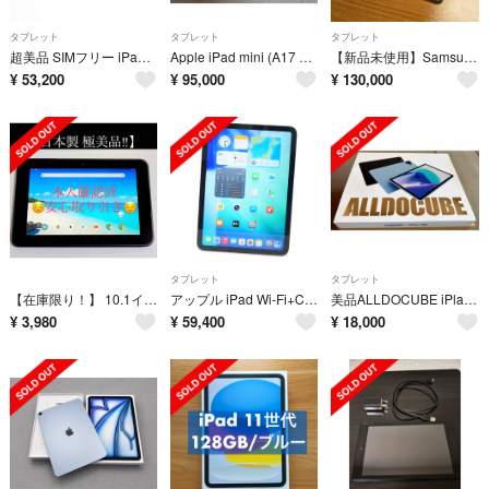
タブレット
タブレット
タブレット
超美品 SIMフリー iPad mini 6 第6世代 Wi-Fi+Cellular セルラー 64GB スターライト
Apple iPad mini (A17 Pro) wi-fi 512GB
【新品未使用】Samsung Galaxy Tab S11 Ultra 256GB グレー キーボード・Sペン付き
¥
53,200
¥
95,000
¥
130,000
タブレット
タブレット
【在庫限り！】 10.1インチ 日本製 Android タブレット 本体
アップル iPad Wi-Fi+Cellular 256GB MQ6T3J/A
美品ALLDOCUBE iPlay70E(2025) 11インチタブレット 4G SIM対応
¥
3,980
¥
59,400
¥
18,000