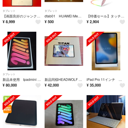
タブレット
タブレット
【画面良好のジャンク品】iPad 第9世代 64GB
dtab01 HUAWEI Mediapad 10 link
【特価セール】タッチペン スタイラスペン iPad用ペンシル 第9/8/7/6/
¥
8,999
¥
500
¥
2,904
タブレット
新品未使用 Ipadmini 128GB スターライト
新品同様HEADWOLF Titan1 8.8インチタブレット 4G SIM対応
iPad Pro 11インチ 第1世代 Wi-Fiモデル 256GB
¥
80,000
¥
42,000
¥
35,000