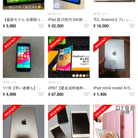
タブレット
タブレット
【最新モデル 在庫限り！】10.1インチ 日本製Android タブレット 本体
iPad 第10世代 64GB ブルー 充電器付き
TCL Androidタブレット TAB 10 GEN 2 8496G1
¥
5,980
¥
42,500
¥
16,000
タブレット
タブレット
1118【早い者勝ち】電池ほぼ新品☆iPhone6 16GB au☆
2R97【匿名送料無料】Apple iPad Pro11インチ 第3世代 128GB Wi-Fiモデル
iPad mini4 model A1550 ジャンク品
¥
4,999
¥
67,800
¥
1,400