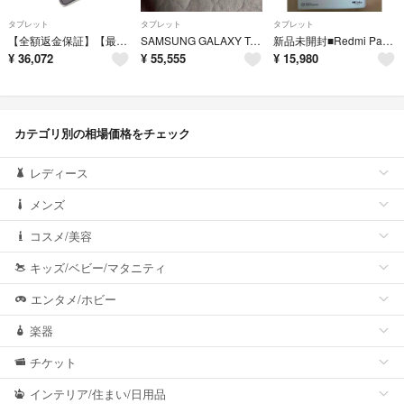
タブレット
タブレット
タブレット
【全額返金保証】【最速発送】Apple iPad iPad Air（第4世代） 10.9インチ 256GB Softbank 動作確認済
SAMSUNG GALAXY Tab SM-X510NLGAXJP
新品未開封■Redmi Pad SE 8.7 グレー WiFi■国内正規品■おまけ付き
¥
36,072
¥
55,555
¥
15,980
カテゴリ別の相場価格をチェック
レディース
メンズ
コスメ/美容
キッズ/ベビー/マタニティ
エンタメ/ホビー
楽器
チケット
インテリア/住まい/日用品