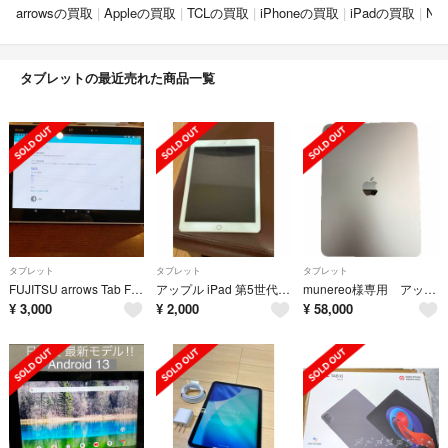
arrowsの買取
Appleの買取
TCLの買取
iPhoneの買取
iPadの買取
NT
タブレットの最近売れた商品一覧
タブレット
タブレット
タブレット
FUJITSU arrows Tab F-04H White
アップル iPad 第5世代 WiFi/Cellular 32GB ゴールド
munereo様専用 アップル iPad A16 WiFi 128GB シルバー
¥
3,000
¥
2,000
¥
58,000