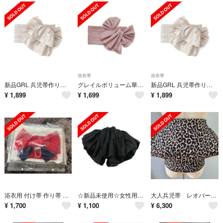
浴衣帯
浴衣帯
新品GRL 兵児帯作り帯 つくり帯浴衣帯 しわ加工 フリル
グレイルボリューム華やか しわ兵児帯 くすみピンクの作り帯兵児帯（アレンジ自在）
新品GRL 兵児帯作り帯 つくり帯浴衣帯 しわ加工 フリル
¥
1,899
¥
1,699
¥
1,899
浴衣用 付け帯 作り帯 赤×紺
☆新品未使用☆女性用黒系兵児帯 へこ帯 日本製
大人兵児帯 レオパード ブラック 長尺ジャガード兵児帯 半幅帯
¥
1,700
¥
1,100
¥
6,300