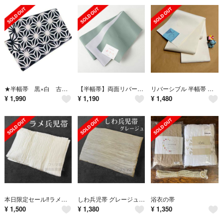
★半幅帯 黒×白 古典柄麻の葉◆ブラックホワイト★新品未使用 ゆかた帯 浴衣帯
【半幅帯】両面リバーシブル（ミント×ライトグレー） 浴衣帯 長尺 袴下帯 単衣帯
リバーシブル 半幅帯 浴衣帯 袴下帯 卒業式 日本製 白×オフホワイト
¥
1,990
¥
1,190
¥
1,480
本日限定セール‼️ラメ兵児帯 ホワイト◇浴衣帯 しわ加工
しわ兵児帯 グレージュ◇大人用浴衣帯
浴衣の帯
¥
1,500
¥
1,380
¥
1,350