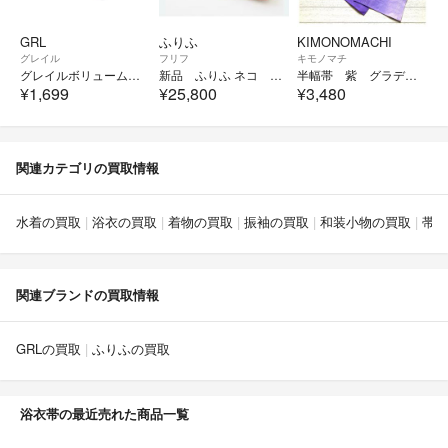
GRL
ふりふ
KIMONOMACHI
グレイル
フリフ
キモノマチ
グレイルボリューム華やか しわ兵児帯 くすみピンクの作り帯兵児帯（アレンジ自在）
新品 ふりふ ネコ 猫 半巾帯 ごろん猫 ホワイト 黒猫 赤裏地 浴衣
半幅帯 紫 グラデーション 銀糸 アクセント 裏面 無地 リバーシブル 美品
¥1,699
¥25,800
¥3,480
関連カテゴリの買取情報
水着の買取
浴衣の買取
着物の買取
振袖の買取
和装小物の買取
帯の
関連ブランドの買取情報
GRLの買取
ふりふの買取
浴衣帯の最近売れた商品一覧