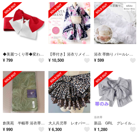
◆美麗つくり帯◆変わり赤えんじ白無地の作り帯◆誰でも手軽に上品おび◆新品
【帯付き】浴衣リメイク セパレート浴衣ドレス 濃紺×紫 花柄 姫ギャル ロリータ レース 一点物 推し活 平成ギャル Y2K
浴衣 帯飾り パールレース 夏用帯揚げ 帯締め フリルレース 夏祭り 花火 単品
¥
799
¥
10,500
¥
599
浴衣帯
創美苑 半幅帯 浴衣帯 麻の葉 モスグリーン
大人兵児帯 レオパード ブラック 長尺ジャガード兵児帯 半幅帯
新品 GRL グレイル しわ加工 兵児帯 ふわくしゅ浴衣帯 グレー
¥
990
¥
6,300
¥
1,280