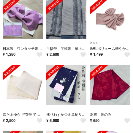
浴衣帯
日本製 ワンタッチ帯 結び帯 作り帯 付け帯 パープル系
半幅帯 半幅帯 献上柄 ブルーグレー 浴衣帯 単
GRLボリューム華やか しわ兵児帯 くすみピンクの作り帯 兵児帯（アレンジ自在）
¥
1,280
¥
2,600
¥
1,499
京たまゆら 浴衣帯 半幅帯 袴下帯 リバーシブル レディース 無地 単 両面 S
残りわずか◇金魚柄リバーシブル半幅帯◇濃紺×グレー
浴衣 帯のみ
¥
2,500
¥
6,980
¥
650