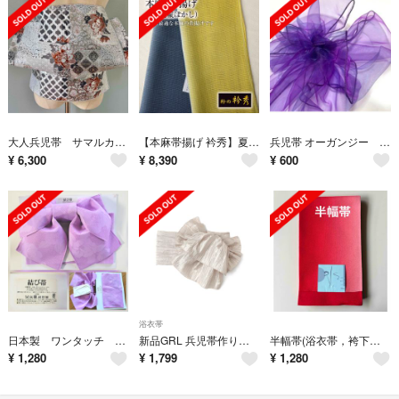
大人兵児帯 サマルカンドのバラ 長尺ジャガード兵児帯 半幅帯
【本麻帯揚げ 衿秀】夏・単衣用 (鉄紺/萌黄) 絽 手もみ風本麻ぼかし染
兵児帯 オーガンジー プチ兵児帯 大人 浴衣帯 子供
¥
6,300
¥
8,390
¥
600
浴衣帯
日本製 ワンタッチ 浴衣帯 結び帯 作り帯 パープル系 付け帯
新品GRL 兵児帯作り帯 つくり帯浴衣帯 しわ加工 フリル
半幅帯(浴衣帯，袴下帯) リバーシブル 新品未使用 日本製
¥
1,280
¥
1,799
¥
1,280