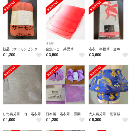
浴衣帯
新品（サーモンピンク）しわ兵児帯 兵児帯
金魚へこ 兵児帯
浴衣 半幅帯 金魚
¥
1,200
¥
3,500
¥
3,600
しわ兵児帯 白 浴衣帯
日本製 浴衣帯 胴回り60～100 パープル系 結び帯 作り帯 付け帯 ワンタッチ
大人兵児帯 竜宮城 長尺ジャガード兵児帯 半幅帯
¥
1,000
¥
1,280
¥
6,300