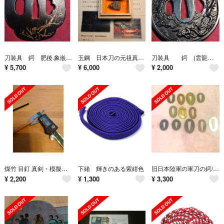
刀装具 鍔 肥後.象嵌竹梅図 素材.鉄製
玉鋼 日本刀の元祖真髄 3日3晩製作して完成される玉鋼
刀装具 鍔 (雲龍の図) 合金製
¥
5,700
¥
6,000
¥
2,000
煤竹 目釘 真剣・模擬刀用【並】(母材販売5本です)
下緒 輝きのある紫紺色
旧日本陸軍の軍刀の鍔/ 経年、稀少価値
¥
2,200
¥
1,300
¥
3,300