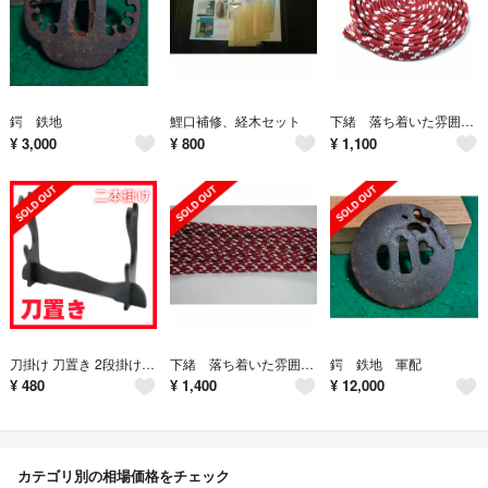
鍔 鉄地
鯉口補修、経木セット
下緒 落ち着いた雰囲気の緋色に白色(ひいろにしろ)
¥
3,000
¥
800
¥
1,100
刀掛け 刀置き 2段掛け 模造刀 木刀 本掛け 収納 刀台 刀掛け プラスチック
下緒 落ち着いた雰囲気の緋色に白色(ひいろにしろ)
鍔 鉄地 軍配
¥
480
¥
1,400
¥
12,000
カテゴリ別の相場価格をチェック