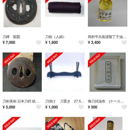
刀鐔 龍図
刀枕（人絹）
岡村平兵衛謹製丁子油(10cc)
¥
7,000
¥
1,600
¥
3,400
刀剣美術 日本刀鍔 鉄地 国廣造 江戸骨董 刀装具 蒐集家放出美品 旧家蔵出し
刀掛け 刀置き 27.5cm 刀台 剣掛け 日本刀 日輪刀 KD-003-1
御刀拭油布 (ケース入り) ②
¥
5,000
¥
1,000
¥
500