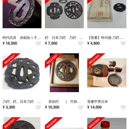
時代武具 赤銅魚々子地短刀鍔 金色絵 江戸時代/鐔/26g008
鍔 日本刀鍔 刀鍔 金鍔
【骨董】時代物 刀鍔 鉄鍔 金象嵌 人物風情図 古文書/郵便為替紙 付属 刀装具
¥
18,500
¥
7,000
¥
4,800
刀鍔、鍔、日本刀鍔 刀装具＊海波が彫られたデザインです。
美術鍔 ( 竹林と猛虎ﾉ図 ) 肥後透かし鍔(刀剣柴田製)、二点ご購入
骨董甲冑日本
¥
3,300
¥
10,500
¥
14,000