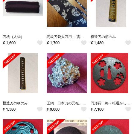
刀枕（人絹）
高級刀袋大刀用、(雲龍柄) 綿糸使用、居合、木刀、コスプレ、その他
模造刀の柄のみ
¥
1,600
¥
1,700
¥
1,480
模造刀の柄のみ
玉鋼 日本刀の元祖、真髄 三日三晩製作され完成される。 玉鋼の紹介です。
円形鍔 梅・桜透かし 放射状やすり 武具 ツバ かわいい鍔 つば 鉄製 刀装具
¥
1,580
¥
9,000
¥
7,100