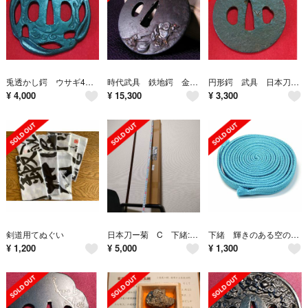
兎透かし鍔 ウサギ4匹に波 武具 ツバ かわいい鍔 鐔 つば 鉄製 刀装具
時代武具 鉄地鍔 金銀銅色絵象嵌 布袋の図 江戸時代/25d001
円形鍔 武具 日本刀のツバ かわいい鍔 直径約７０mm 丸型鐔 鉄製 刀装具
¥
4,000
¥
15,300
¥
3,300
剣道用てぬぐい
日本刀ー菊 C 下緒:茶 全長約104cm 鞘付き 模造刀
下緒 輝きのある空のような天色（あまいろ）
¥
1,200
¥
5,000
¥
1,300