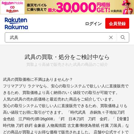
ログイン
会員登録
武具の買取・処分をご検討中なら
買取より高値で販売された武具の商品のご紹介
武具の買取価格に不満はありませんか？
フリマアプリ ラクマなら、安心の取引システムで欲しい人に直接販売で
きるため、買取価格より高く納得のいく値段での取引が可能です。
人気の武具の売れ筋価格と最近売れた商品をご紹介しています。
安心の取引システムで欲しい人に直接販売できるため、買取価格よりも
高い値段でお得に取引ができます。 「時代武具 赤銅魚々子地短刀鍔
金色絵 江戸時代/鐔/26g008」「鍔 日本刀鍔 刀鍔 金鍔」「【骨董】
時代物 刀鍔 鉄鍔 金象嵌 人物風情図 古文書/郵便為替紙 付属 刀装具」な
どの商品が買取よりお得な価格で販売されました。 店舗や公式サイトで