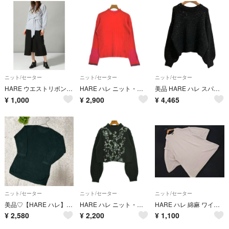
ニット/セーター
ニット/セーター
ニット/セーター
HARE ウエストリボン 春 ニット ブルーグレー
HARE ハレ ニット・セーター M 赤 【古着】【中古】【送料無料】
美品 HARE ハレ スパンコールニットプルオーバー サイズF ブラック レディース 古着 中古 USED
¥
1,000
¥
2,900
¥
4,465
ニット/セーター
ニット/セーター
ニット/セーター
美品♡【HARE ハレ】 長袖 ニット (M) 深緑 無地
HARE ハレ ニット・セーター M 黒 【古着】【中古】【送料無料】
HARE ハレ 綿麻 ワイド幅 ニット セーター sizeF/グレー ■◇ レディース
¥
2,580
¥
2,200
¥
1,100