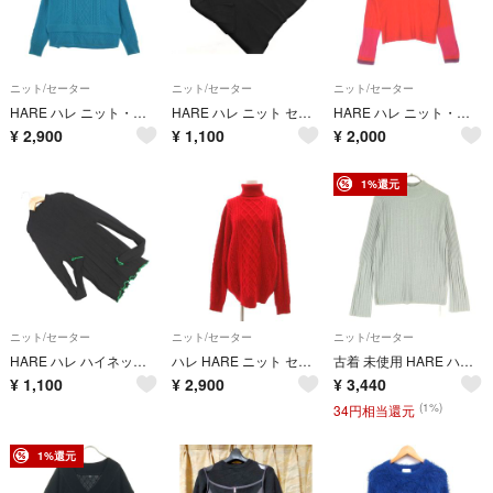
ニット/セーター
ニット/セーター
ニット/セーター
HARE ハレ ニット・セーター M 青 【古着】【中古】【送料無料】
HARE ハレ ニット セーター sizeM/黒 ■◇ レディース
HARE ハレ ニット・セーター M 赤 【古着】【中古】【送料無料】
¥
2,900
¥
1,100
¥
2,000
1%還元
ニット/セーター
ニット/セーター
ニット/セーター
HARE ハレ ハイネック 裾ライン ニット セーター sizeF/黒ｘ緑 ■◇ レディース
ハレ HARE ニット セーター ウール M 赤 レッド タートルネック
古着 未使用 HARE ハレ 長袖 セーター F グレー ラメ レディース
¥
1,100
¥
2,900
¥
3,440
(1%)
34円相当還元
1%還元