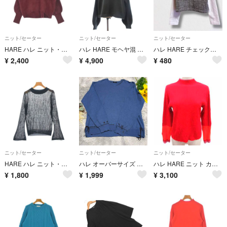
ニット/セーター
ニット/セーター
ニット/セーター
HARE ハレ ニット・セーター M 赤 【古着】【中古】【送料無料】
ハレ HARE モヘヤ混 ニット セーター 長袖 ライトグレー系 S
ハレ HARE チェック切替 ニット ショート丈 日本製 ウール 綿混 長袖 F
¥
2,400
¥
4,900
¥
480
ニット/セーター
ニット/セーター
ニット/セーター
HARE ハレ ニット・セーター M 黒 【古着】【中古】【送料無料】
ハレ オーバーサイズ ハンドステッチ サイドリボン ニット F くすみブルー
ハレ HARE ニット カットソー ハイネック 長袖 F 赤 レッド /YK
¥
1,800
¥
1,999
¥
3,100