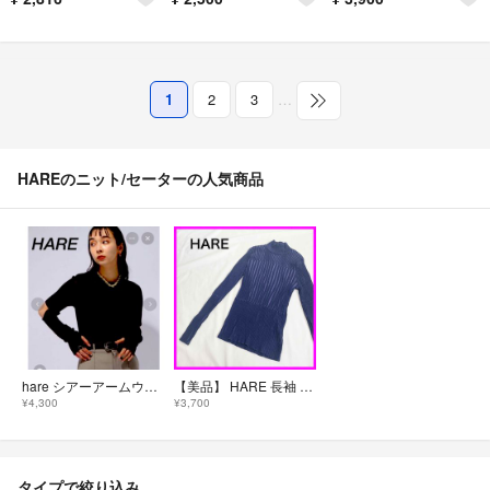
1
2
3
…
HAREのニット/セーターの人気商品
hare シアーアームウォーマープルオーバー リブニット サマーニット 半袖 ブラック 個性的トップス
【美品】 HARE 長袖 リブニット ハイネック パープル
¥4,300
¥3,700
タイプで絞り込み