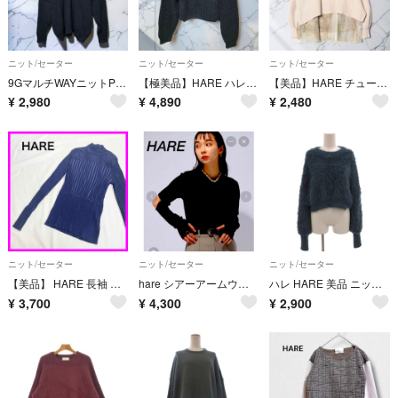
ニット/セーター
ニット/セーター
ニット/セーター
9GマルチWAYニットPO/LS HARE ハレ トップス ニット
【極美品】HARE ハレ 袖ボタン取り外し 2WAYキリカエガラニット 黒 F
【美品】HARE チュールレイヤードニットプルオーバー ベージュ フリーサイズ
¥
2,980
¥
4,890
¥
2,480
ニット/セーター
ニット/セーター
ニット/セーター
【美品】 HARE 長袖 リブニット ハイネック パープル
hare シアーアームウォーマープルオーバー リブニット サマーニット 半袖 ブラック 個性的トップス
ハレ HARE 美品 ニット セーター 長袖 F シャギー クルーネック 青
¥
3,700
¥
4,300
¥
2,900