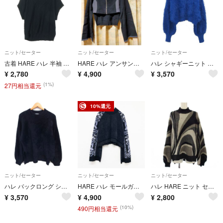
ニット/セーター
ニット/セーター
ニット/セーター
古着 HARE ハレ 半袖 Vネック ニット F ブラック レディース
HARE ハレ アンサンブル風ニット
ハレ シャギーニット セーター ワイド ショート丈 リブ クルーネック 長袖 F
¥
2,780
¥
4,900
¥
3,570
(1%)
27円相当還元
10%還元
ニット/セーター
ニット/セーター
ニット/セーター
ハレ バックロング シャギーニット セーター モックネック スリット 長袖 F
HARE ハレ モールガラニット ニットトップス クロップド ショート丈 フリンジ レーヨン ポリエステル ブラック レディース F b00962
ハレ HARE ニット セーター F 黒 ブラック グレー 長袖 ハイネック
¥
3,570
¥
4,900
¥
2,800
(10%)
490円相当還元