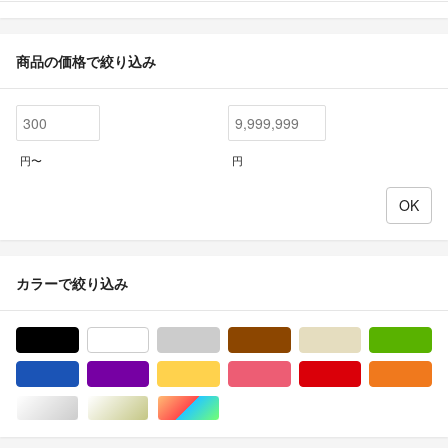
商品の価格で絞り込み
円〜
円
カラーで絞り込み
ブラック/黒色系
ホワイト/白色系
グレー/灰色系
ブラウン/茶色系
ベージュ系
グ
ブルー・ネイビー/青色系
パープル/紫色系
イエロー/黄色系
ピンク/桃色系
レッド/赤色系
オ
シルバー/銀色系
ゴールド/金色系
マルチカラー