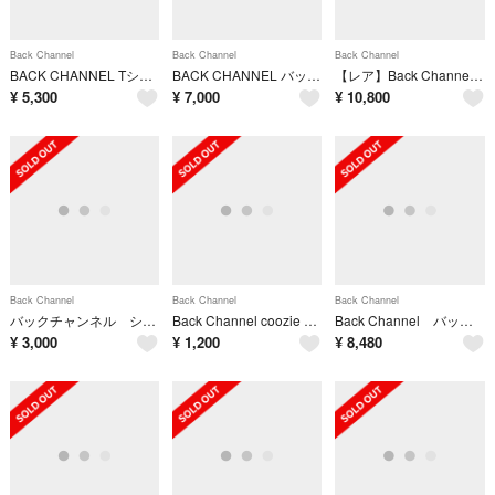
Back Channel
Back Channel
Back Channel
BACK CHANNEL Tシャツ カットソー 長袖 M 紺
BACK CHANNEL バック チャンネル スウェット L カーキ 【古着】【中古】
【レア】Back Channel FELIPE PANTONE パーカー XL
¥
5,300
¥
7,000
¥
10,800
Back Channel
Back Channel
Back Channel
バックチャンネル ショルダーバックとレザー手袋
Back Channel coozie バックチャンネル クージーカップ カモ✨
Back Channel バックチャンネル 2WAY ドラムバッグ カモフラ柄
¥
3,000
¥
1,200
¥
8,480