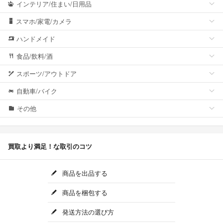
インテリア/住まい/日用品
スマホ/家電/カメラ
ハンドメイド
食品/飲料/酒
スポーツ/アウトドア
自動車/バイク
その他
買取より満足！な取引のコツ
商品を出品する
商品を梱包する
発送方法の選び方