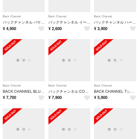
Back Channel
Back Channel
Back Channel
バックチャンネル バケットハット バケハ カモフラ 迷彩柄 帽子 緑 /MM
バックチャンネル イージーパンツ テーパード ベルト M 黒 ブラック /EE
バックチャンネル ハーフパンツ イージー BKCNL刺繍 M 緑 グリーン
¥
4,900
¥
2,600
¥
3,900
Back Channel
Back Channel
Back Channel
BACK CHANNEL BLUNT LABEL RING SILVER925 サイズ19号 箱有
バックチャンネル CORDURA FATIGUE PANTS カーゴパンツ M
BACK CHANNEL Tシャツ カットソー 長袖 M 白
¥
7,700
¥
7,900
¥
5,900