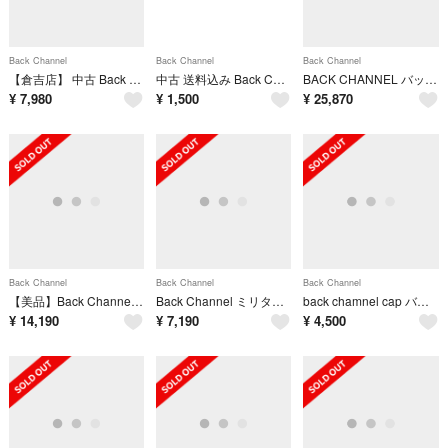
Back Channel
Back Channel
Back Channel
【倉吉店】 中古 Back Channel | バックチャンネル マウンテンパーカー マウンテンパーカー チャコールグレー サイズ：L 【95】
中古 送料込み Back Channel カタログ 4冊セット
BACK CHANNEL バックチャンネル スタジャン ブラック 黒 サイズ:L | オールシープスキンレザー スタジャン (LEATHER STADIUM JACKET) | アウター ジャケット ブルゾン 上着【メンズ】【中古】
¥
7,980
¥
1,500
¥
25,870
Back Channel
Back Channel
Back Channel
【美品】Back Channel バックチャンネル 秋冬 ゴーストライオン カモ柄★ コーデュラ フーデッド ジャケット Sz.XXL メンズ
Back Channel ミリタリージャケット ジップアップジャケット ブルゾン
back chamnel cap バックチャンネル キャップ 美品
¥
14,190
¥
7,190
¥
4,500