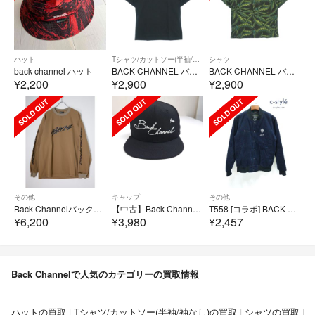
ハット
Tシャツ/カットソー(半袖/袖なし)
シャツ
back channel ハット
BACK CHANNEL バック チャンネル Tシャツ・カットソー L 黒 【古着】【中古】【送料無料】
BACK CHANNEL バック チャンネル カジュアルシャツ M 黒 【古着】【中古】【送料無料】
¥2,200
¥2,900
¥2,900
その他
キャップ
その他
Back Channelバックチャンネル DRY LONG SLEEVE T ロングスリーブTシャツ プルオーバー【XL】【MTSA82283】
【中古】Back Channel | バックチャンネル 7 1/2 (59.6cm) NEW ERA 9FIFTY キャップ ブラック【加古川物流】
T558 [コラボ] BACK CHANNEL × PRILLMAL バックチャンネル×プライルマル ジャケット M ネイビー | ★
¥6,200
¥3,980
¥2,457
Back Channelで人気のカテゴリーの買取情報
ハットの買取
Tシャツ/カットソー(半袖/袖なし)の買取
シャツの買取