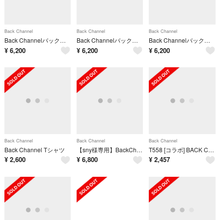
Back Channel
Back Channel
Back Channel
Back Channelバックチャンネル DRY LONG SLEEVE T ロングスリーブTシャツ プルオーバー【XL】【MTSA82283】
Back Channelバックチャンネル ONE POINT TEE ワンポイントTシャツ新品【XL】【MTSA82285】
Back Channelバックチャンネル OFFICIAL LOGO DRY TEE ロゴTシャツ新品【XL】【MTSA82286】
¥
6,200
¥
6,200
¥
6,200
Back Channel
Back Channel
Back Channel
Back Channel Tシャツ
【sny様専用】BackChannel NEWERAバックチャンネル キャップ
T558 [コラボ] BACK CHANNEL × PRILLMAL バックチャンネル×プライルマル ジャケット M ネイビー | ★
¥
2,600
¥
6,800
¥
2,457