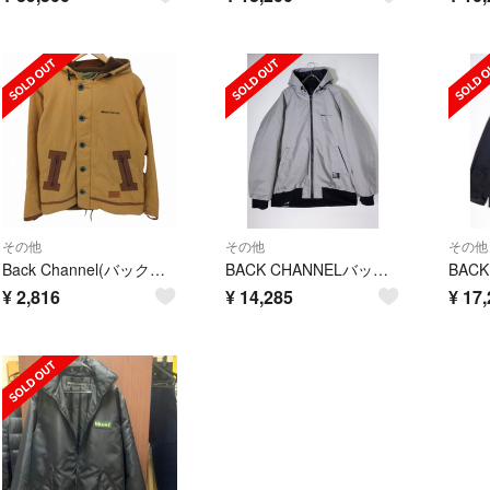
その他
その他
その他
Back Channel(バックチャンネル) ジップアップフーディジャケット
BACK CHANNELバックチャンネル 2020AW CORDURA NYLON HOODED JACKETコーデュラ ナイロン中綿フードジャケット【XL】【MJKA72916】
¥
2,816
¥
14,285
¥
17,