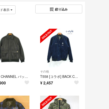
絞り込み
ッド表示
その他
BACK CHANNEL バック チャンネル ブルゾン（その他） L 黒 【古着】【中古】【送料無料】
T558 [コラボ] BACK CHANNEL × PRILLMAL バックチャンネル×プライルマル ジャケット M ネイビー | ★
900
¥
2,457