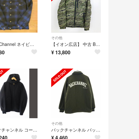
その他
Back Channel ネイビーチェックジャケット S
【イオン広店】 中古 Back Channel | バックチャンネル ダウンジャケット カモ サイズ：S 【95】
80
¥
13,800
その他
バックチャンネル コーデュラ ナイロン 中綿ジャケット L 黒 ブラック●
バックチャンネル バック 刺繍 ウールライク ジャケット L カーキ Back Channel メンズ 古着 【240202】
240
¥
4,460