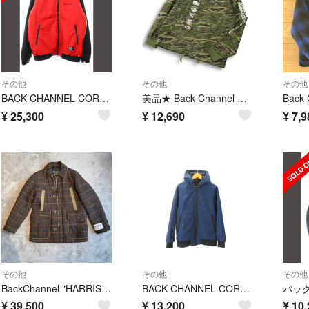
その他
その他
その他
BACK CHANNEL CORDURA HOODED JACKET XXL 赤
美品★ Back Channel バックチャンネル 通年 防水透湿★ ゴーストライオン カモ柄 ウインド コーチ ジャケット Sz.S メンズ
¥
25,300
¥
12,690
¥
7,9
その他
その他
その他
BackChannel "HARRIS TWEED WOOL JACKET"
BACK CHANNEL CORDURA HOODED JACKET
¥
39,500
¥
13,200
¥
10,