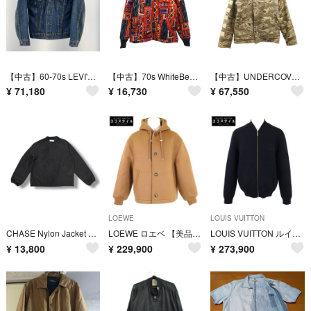
【中古】60-70s LEVI'S 70505 デニムジャケット 肩幅約42cm 不均等V ビッグE ボタン裏521 △汚れ リーバイス[19][240019522501]
【中古】70s WhiteBear ofSt.paul キルティングジャケット 総柄 オレンジ △タグ無し[19][240019519724]
【中古】UNDERCOVER 01aw D.A.V.F ラビットファーデッキジャケット サイズL アンダーカバー S323[19][240019484618]
¥
71,180
¥
16,730
¥
67,550
LOEWE
LOUIS VUITTON
CHASE Nylon Jacket Windbreaker ナイロンジャケット ウィンドブレーカー チェイス CHA-14 ブラック （1135MG）
LOEWE ロエベ 【美品/国内正規】H526Y01WCA ウール フーディジャケット 46
LOUIS VUITTON ルイヴィトン 【美品/国内正規/25年製】RM251MM PWU HSN20W ロゴ刺繍 パールファスナートップ ジップアップ ニットジャケット M
¥
13,800
¥
229,900
¥
273,900