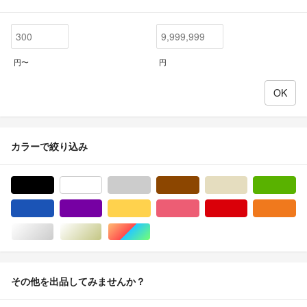
円〜
円
カラーで絞り込み
ブラック/黒色系
ホワイト/白色系
グレー/灰色系
ブラウン/茶色系
ベージュ系
グ
ブルー・ネイビー/青色系
パープル/紫色系
イエロー/黄色系
ピンク/桃色系
レッド/赤色系
オ
シルバー/銀色系
ゴールド/金色系
マルチカラー
その他を出品してみませんか？