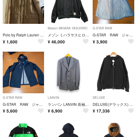
Maison MIHARA YASUHIRO
G-STAR RAW
Polo by Ralph Lauren キルティングジャケット
メゾン ミハラヤスヒロ 24SS ワイドバックトラックジャケット【AFA21】
G-STAR RAW ジャケット
¥
1,600
¥
46,000
¥
3,900
G-STAR RAW
LANVIN
DELUXE
G-STAR RAW ジャケット
ランバン LANVIN 長袖 ジャケット スーツ グレー 灰系 ウール 毛 裏地
DELUXE(デラックス) コート ジャケット 4-MILE マイル メンズ
¥
5,600
¥
6,900
¥
17,336