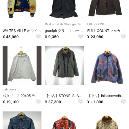
Design Tshirts Store graniph
FULLCOUNT
WHITES VILLE ホワイツビル ジャケット スタジャン SIZE 40(L) 古着 ブルー
graniph グラニフ コート モッズコート SIZE L g230115-03 ブラック
FULL COUNT フルカウント ジャケット SIZE 44(L) ブラウンズビーチジャケット ビーチクロス 古着 BBJ9-006 ブラウン
¥
45,980
¥
9,350
¥
23,980
patagonia
パタゴニア 20495 ライト＆バリアブル ジャケット M
【中古】STONE ISLAND 03AW Paul Harvey期 POLY QUILT-MEMBRANE JACKET サイズXL ブラック 39154G35 ストーンアイランド[19][240019541766]
【中古】thisisneverthat ボアジャケット サイズM ブルー ディスイズネバーザット[19][240019537469]
¥
19,100
¥
37,300
¥
11,890