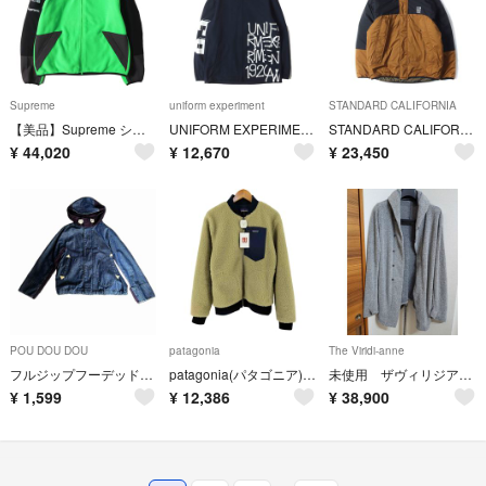
Supreme
uniform experiment
STANDARD CALIFORNIA
【美品】Supreme シュプリーム ジャケット ブライトグリーン M 20SS THE NORTH FACE RTG フリース ジャケット RTG Fleece Jacket アウター ブルゾン 上着 コラボ【メンズ】【中古】
UNIFORM EXPERIMENT ユニフォームエクスペリメント ジャケット ネイビー 紺 4 4WAY ストレッチソフトシェル フーデッド ジャケット 4WAY STRETCH GRAFFITI HOODED BLOUSON アウター ブルゾン 上着【メンズ】【中古】
STANDARD CALIFORNIA スタンダードカリフォルニア ジャケット カーキ ブラウン L リバーシブル ストレッチ パフ パーカー SD Stretch Reversible Puff Parka アウター ブルゾン 上着【メンズ】【中古】
¥
44,020
¥
12,670
¥
23,450
POU DOU DOU
patagonia
The Viridi-anne
フルジップフーデッドジャケット
patagonia(パタゴニア) メンズ アウター その他アウター
未使用 ザヴィリジアン カーディガン ショールカラージャケット グレー
¥
1,599
¥
12,386
¥
38,900