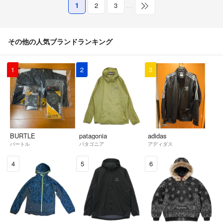
1
2
3
…
その他の人気ブランドランキング
1
2
3
BURTLE
patagonia
adidas
バートル
パタゴニア
アディダス
4
5
6