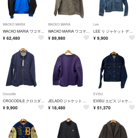
WACKO MARIA
WACKO MARIA
Lee
WACKO MARIA ワコマリア ジャケット レザーバーシティジャケット SIZE M 古着 ブルー×ブラック
WACKO MARIA ワコマリア ジャケット スエードレザージャケット SIZE M 古着 24FW グレー
LEE リ ジャケット デニムジャケット SIZE M 古着 LeeRIDERS 101J 復刻 0424 インディゴ
¥
62,480
¥
89,980
¥
9,900
Crocodile
EVISU
CROCODILE クロコダイル ジャケット ナイロンジャケット SIZE L ネイビー
JELADO ジャケット ノーカラーブラウンズビーチジャケット SIZE XL 古着 パープル
EVISU エビス ジャケット デニムジャケット SIZE S LOT.1511 インディゴ
¥
9,900
¥
18,480
¥
51,370