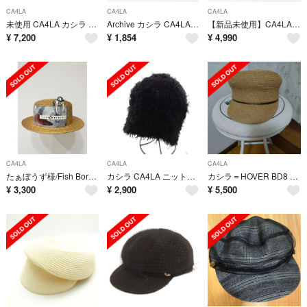
CA4LA
CA4LA
CA4LA
未使用 CA4LA カシラ キャスケット ペーパー他 リボン ハット レディース AO4300
Archive カシラ CA4LA ポリエステル 中折れ ストローハット ピンク┃日本製 帽子【2400015037783】
【新品未使用】CA4LA カシラ SIMONE シモネ メルトハット ブラック
¥
7,200
¥
1,854
¥
4,990
CA4LA
CA4LA
CA4LA
たぁぼうず様/Fish Born Chips フィッシュボーンチップス 麦わら帽子
カシラ CA4LA ニット帽 ニットキャップ ビーニー 帽子 ラメ 黒
カシラ＝HOVER BD8 キャスケット
¥
3,300
¥
2,900
¥
5,500