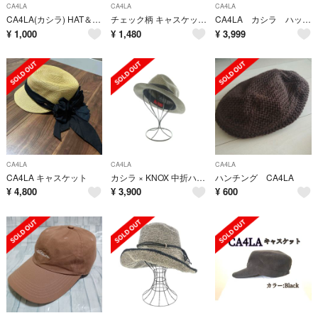
CA4LA
CA4LA
CA4LA
CA4LA(カシラ) HAT＆CAP LINER LONG
チェック柄 キャスケット ブラック
CA4LA カシラ ハット レディース マルチカラー
¥
1,000
¥
1,480
¥
3,999
CA4LA
CA4LA
CA4LA
CA4LA キャスケット
カシラ × KNOX 中折ハット 帽子 60cm グレー NOX00309
ハンチング CA4LA
¥
4,800
¥
3,900
¥
600