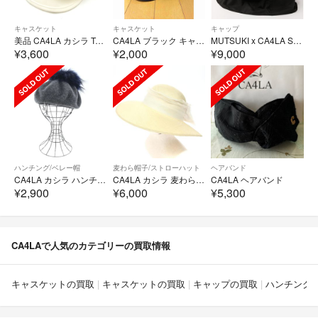
キャスケット
キャスケット
キャップ
美品 CA4LA カシラ TAM02595 キャスケット カジュアル 帽子 レディース AD2180
CA4LA ブラック キャスケット
MUTSUKI x CA4LA SUN SWITCH CAP
¥3,600
¥2,000
¥9,000
ハンチング/ベレー帽
麦わら帽子/ストローハット
ヘアバンド
CA4LA カシラ ハンチング・ベレー帽 グレー 【古着】【中古】【送料無料】
CA4LA カシラ 麦わら帽子 リボン ホワイト レディース / 241019002430
CA4LA ヘアバンド
¥2,900
¥6,000
¥5,300
CA4LAで人気のカテゴリーの買取情報
キャスケットの買取
キャスケットの買取
キャップの買取
ハンチング/