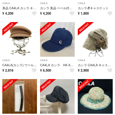
CA4LA
CA4LA
CA4LA
美品 CA4LA カシラ キャスケット レーヨン 他 帽子 ハット レディース AM8797
カシラ 美品 ベール付きキャスケット チュール 黒 ブラック 帽子
カシラ👒キャスケット
¥
4,200
¥
4,200
¥
1,800
CA4LA
CA4LA
CA4LA
CA4LA(カシラ) ウール フェルト キャスケット レディース 帽子
CA4LA カシラ HK AGAR キャップ 麦わら帽子 春夏 ネイビー
カシラ CA4LA キャスケット 帽子 モヘヤ混 グレー
¥
2,816
¥
6,500
¥
2,900