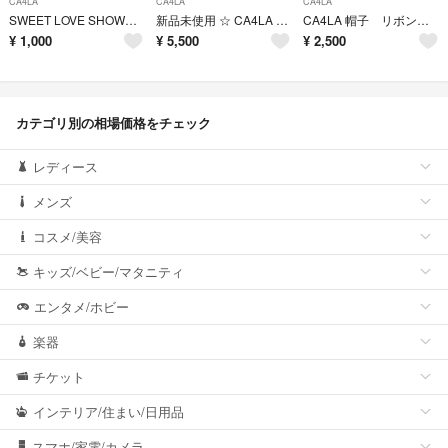
CA4LA
CA4LA
CA4LA
SWEET LOVE SHOWER キャップ
新品未使用 ☆ CA4LA ヘアバンド ☆ ターバン グリーン ブルー カシラ
CA4LA 帽子 リボン付き 取り外し 折りたたみ可能
¥
1,000
¥
5,500
¥
2,500
カテゴリ別の相場価格をチェック
レディース
メンズ
コスメ/美容
キッズ/ベビー/マタニティ
エンタメ/ホビー
楽器
チケット
インテリア/住まい/日用品
スマホ/家電/カメラ