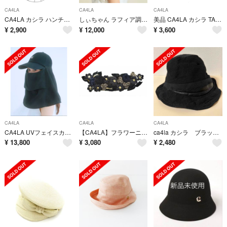
CA4LA
CA4LA
CA4LA
CA4LA カシラ ハンチング・ベレー帽 グレー 【古着】【中古】【送料無料】
しぃちゃん ラフィア調ブレードキャップ【ホワイト】
美品 CA4LA カシラ TAM02595 キャスケット カジュアル 帽子 レディース AD2180
¥
2,900
¥
12,000
¥
3,600
CA4LA
CA4LA
CA4LA
CA4LA UVフェイスカバー付きキャップ
【CA4LA】フラワーニットヘアバンドヘアアクセサリー
ca4la カシラ ブラック ハット コットン リネン レザー
¥
13,800
¥
3,080
¥
2,480