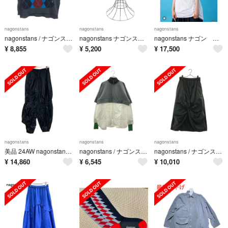
nagonstans
nagonstans
nagonstans
nagonstans / ナゴンスタンス | 2024SS | カレッジニットベスト | M | グレー/ブルー | レディース
nagonstans ナゴンスタンス キャップ 黄 【古着】【中古】【送料無料】
nagonstans ナゴン 撥水 プルオーバー
¥
8,855
¥
5,200
¥
17,500
nagonstans
nagonstans
nagonstans
美品 24AW nagonstans ナゴンスタンス shirring pants イージーシャーリングパンツ 470HA831-0120 サイズM ブラック レディース 古着 中古 USED
nagonstans / ナゴンスタンス | 2025AW | layered long-sleeves プルオーバー シャツ | M | グレー/グリーン/ホワイト | レディース
nagonstans / ナゴンスタンス | draping skirt ギャザー ロングスカート | M | ブラック | レディース
¥
14,860
¥
6,545
¥
10,010