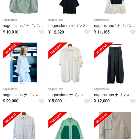
nagonstans
nagonstans
nagonstans
nagonstans / ナゴンスタンス | ボリュームスカート | M | グリーン系 | レディース
nagonstans / ナゴンスタンス | ボリュームワンピース | M | ブラック | レディース
nagonstans / ナゴンスタンス | コットン天竺レイヤードコンビドレス ワンピース | S | ブラック/ホワイト | レディース
¥
10,010
¥
12,320
¥
11,165
nagonstans
nagonstans
nagonstans
nagonstans ナゴンスタンス tuck pouf pullover
nagonstans ナゴンスタンス 26SS harf-sleeves men’s shirt オーバーサイズ半袖シャツ 470JS130-1081 M ホワイト 15545
nagonstans ナゴンスタンス 26SS circle pants サークルパンツ 470JS431-1221 M ブラック 15544
¥
29,000
¥
5,000
¥
12,000