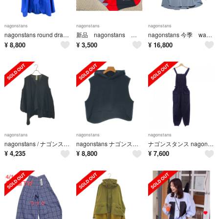
nagonstans
nagonstans
nagonstans
nagonstans round drape skirt スカート 23ss
新品 nagonstans ナゴンスタンス Arrow Socks ソックス
nagonstans 今季 wave seam shirt オーバーサイズシャツ
¥
8,800
¥
3,500
¥
16,800
nagonstans
nagonstans
nagonstans
nagonstans / ナゴンスタンス | アシンメトリー オーバーシルエット カットソー | 38 | ブラック | レディース
nagonstans ナゴンスタンス ベスト/ノースリーブ M 紺 【古着】【中古】【送料無料】
ナゴンスタンス nagonstans オールインワン
¥
4,235
¥
8,800
¥
7,600