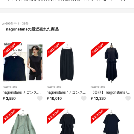
約600件中 1 - 36件
nagonstansの最近売れた商品
nagonstans
nagonstans
nagonstans
nagonstans ナゴンスタンス フレンチスリーブ Tシャツ タンクトップ定価1.2万 黒 ブラック 日本製 コットン
nagonstans / ナゴンスタンス | 2025SS | cropped balloon pants リネン クロップド バルーンパンツ | S | ブラック | メンズ
【美品】 nagonstans / ナゴンスタンス | ボリュームワンピース | MEDIUM | ブラック | レディース
¥
3,880
¥
10,010
¥
12,320