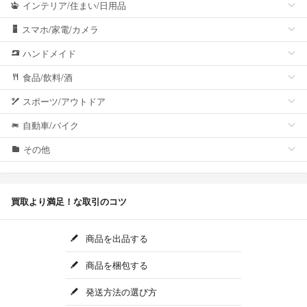
インテリア/住まい/日用品
スマホ/家電/カメラ
ハンドメイド
食品/飲料/酒
スポーツ/アウトドア
自動車/バイク
その他
買取より満足！な取引のコツ
商品を出品する
商品を梱包する
発送方法の選び方