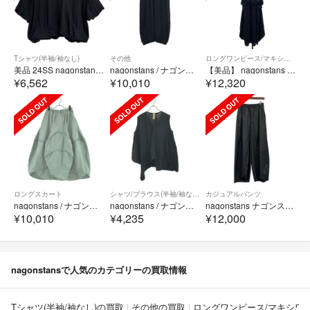
Tシャツ(半袖/袖なし)
その他
ロングワンピース/マキシワンピース
美品 24SS nagonstans ナゴンスタンス tuck balloon t-shirt タックバルーン Tシャツ 470HS880-1320 サイズM ブラック レディース 古着 中古 USED
nagonstans / ナゴンスタンス | 2025SS | cropped balloon pants リネン クロップド バルーンパンツ | S | ブラック | メンズ
【美品】 nagonstans / ナゴンスタンス | ボリュームワンピース | MEDIUM | ブラック | レディース
¥6,562
¥10,010
¥12,320
ロングスカート
シャツ/ブラウス(半袖/袖なし)
カジュアルパンツ
nagonstans / ナゴンスタンス | ボリュームスカート | M | グリーン系 | レディース
nagonstans / ナゴンスタンス | アシンメトリー オーバーシルエット カットソー | 38 | ブラック | レディース
nagonstans ナゴンスタンス 26SS circle pants サークルパンツ 470JS431-1221 M ブラック 15544
¥10,010
¥4,235
¥12,000
nagonstansで人気のカテゴリーの買取情報
Tシャツ(半袖/袖なし)の買取
その他の買取
ロングワンピース/マキシワ