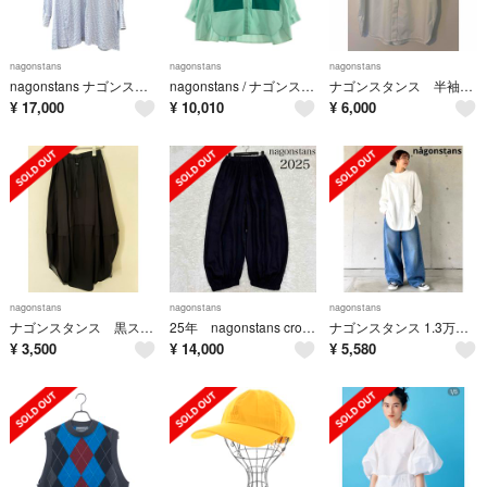
nagonstans
nagonstans
nagonstans
nagonstans ナゴンスタンス 26SS over flare shirt フレアストライプシャツ 470JS830-0181 M ブルー 15543
nagonstans / ナゴンスタンス | 2024AW | ソフトブロード バイカラーシャツ | M | グリーン | レディース
ナゴンスタンス 半袖シャツ
¥
17,000
¥
10,010
¥
6,000
nagonstans
nagonstans
nagonstans
ナゴンスタンス 黒スカート/サイズS
25年 nagonstans cropped balloon pants 黒
ナゴンスタンス 1.3万円 ラウンドヘム ロンT 洗える 白 アシメ 日本製 M
¥
3,500
¥
14,000
¥
5,580