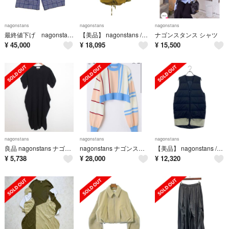
nagonstans
nagonstans
nagonstans
最終値下げ nagonstans tuck wide pants 完売
【美品】 nagonstans / ナゴンスタンス | 2021AW | Pertex Shield / パーテックスシールド ジャケット マウンテンパーカー | S | カーキ | レディース
ナゴンスタンス シャツ
¥
45,000
¥
18,095
¥
15,500
nagonstans
nagonstans
nagonstans
良品 nagonstans ナゴンスタンス サイロ天竺Cube dress キューブドレス ロングワンピース 470FS883-0950 サイズM ブラック レディース 古着 中古 USED
nagonstans ナゴンスタンス stripe pullover
【美品】 nagonstans / ナゴンスタンス | 裏ボア付き ジップ ダウンベスト | 36 | ブラック | レディース
¥
5,738
¥
28,000
¥
12,320