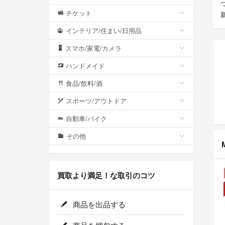
チケット
インテリア/住まい/日用品
スマホ/家電/カメラ
ハンドメイド
食品/飲料/酒
スポーツ/アウトドア
自動車/バイク
その他
買取より満足！な取引のコツ
商品を出品する