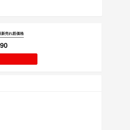
o）の最新売れ筋価格
390