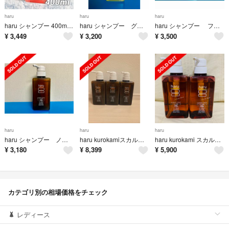
haru
haru
haru
haru シャンプー 400ml 黒髪スカルプ スプリングレシピ フラワーミント
haru シャンプー グリーンブレンド
haru シャンプー フラワーミント スプリングレシピ
¥
3,449
¥
3,200
¥
3,500
haru
haru
haru
haru シャンプー ノーマル 柑橘系 オリジナル
haru kurokamiスカルプ 400ml 3本セット
haru kurokami スカルプ ラベンダーブレンド 2本セット
¥
3,180
¥
8,399
¥
5,900
カテゴリ別の相場価格をチェック
レディース