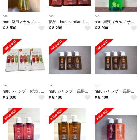
haru
haru
haru
haru 薬用スカルプエッセンス(130mL)
新品 haru kurokamiスカルプ ラベンダーブレンド(400mL)3本
haru 黒髪スカルプ サマーレシピ シャンプー リフレッシュレモンの香り
¥
3,500
¥
8,299
¥
3,900
haru
haru
haru
haruシャンプーお試しセット お試しサイズ10ml3種類 3セット
haru シャンプー 黒髪スカルプ 400ml×3本
haru シャンプー 黒髪スカルプ 400ml×3本
¥
2,000
¥
8,400
¥
8,400