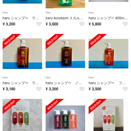
haru
haru
haru
haru シャンプー ラベンダー
haru kurokami スカルプ シャンプー サマーレシピ 400ml
haru シャンプー 400ml×2本（オリジナル×1本/ラベンダー×1本）
¥
3,200
¥
3,600
¥
5,800
haru
haru
haru
haru シャンプー ラベンダーブレンド
haru シャンプー ノーマル 柑橘系 オリジナル
haru シャンプー フラワーミント スプリングレシピ
¥
3,180
¥
3,200
¥
3,500