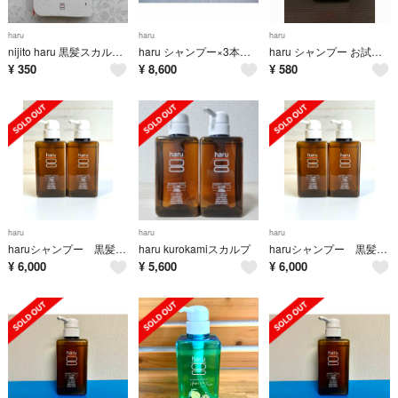
haru
haru
haru
nijito haru 黒髪スカルプシャンプー お試しセット
haru シャンプー×3本（ラベンダー、グリーン、スプリングレシピ）
haru シャンプー お試しセット 3種 各10mL
¥
350
¥
8,600
¥
580
haru
haru
haru
haruシャンプー 黒髪スカルプ オリジナル（柑橘系の香り） 2本
haru kurokamiスカルプ
haruシャンプー 黒髪スカルプ オリジナル（柑橘系の香り） 2本
¥
6,000
¥
5,600
¥
6,000