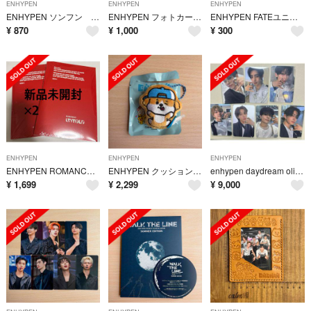
ENHYPEN
ENHYPEN
ENHYPEN
ENHYPEN ソンフン アクリルスタンド アクスタ
ENHYPEN フォトカードセット 献血
ENHYPEN FATEユニットトレカ ※8月末まで
¥
870
¥
1,000
¥
300
ENHYPEN
ENHYPEN
ENHYPEN
ENHYPEN ROMANCE UNTOLD ENGENE 未開封 2枚セット
ENHYPEN クッションキーリング ジェイク ENCHIN
enhypen daydream olive youngラキドロ7枚コンプセット
¥
1,699
¥
2,299
¥
9,000