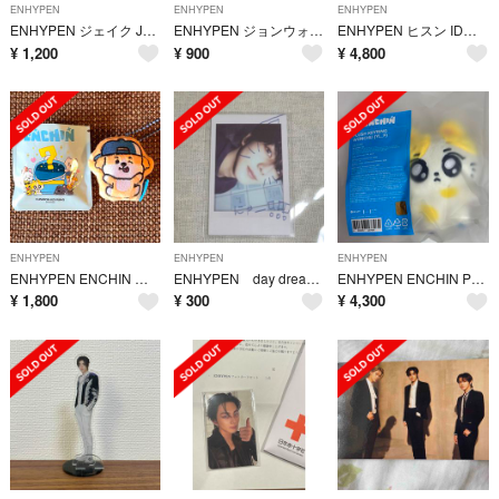
ENHYPEN
ENHYPEN
ENHYPEN
ENHYPEN ジェイク JAKE mixsoonミクスン 購入特典 フォト
ENHYPEN ジョンウォン JUNGWON ジェイ JAY シネマ 購入特典
ENHYPEN ヒスン IDカード トレカケース まとめ売り EVAN 匿名配送
¥
1,200
¥
900
¥
4,800
ENHYPEN
ENHYPEN
ENHYPEN
ENHYPEN ENCHIN エンチン クッションキーリング JAKEY
ENHYPEN day dream JAPAN Edition ジョンウォン
ENHYPEN ENCHIN PLUSH KEYRING WONCHU 公式品
¥
1,800
¥
300
¥
4,300