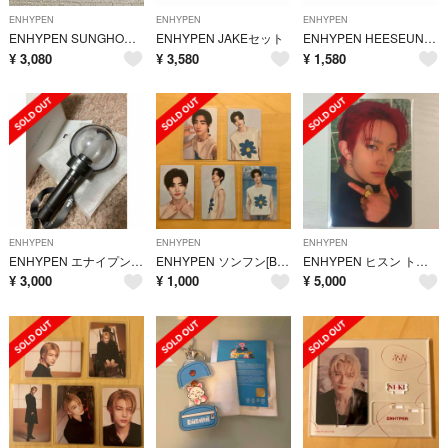
ENHYPEN
ENHYPEN
ENHYPEN
ENHYPEN SUNGHOONセット
ENHYPEN JAKEセット
ENHYPEN HEESEUNGセット
¥
3,080
¥
3,580
¥
1,580
ENHYPEN
ENHYPEN
ENHYPEN
ENHYPEN エナイプン ペンライト KPOP
ENHYPEN ソンフン[BESIDE:ENHYPEN] PHOTO CARD
ENHYPEN ヒスン トレカ EVAN heesung DESIRE : UNLEASH ポカ
¥
3,000
¥
1,000
¥
5,000