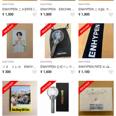
ENHYPEN
ENHYPEN
ENHYPEN
ENHYPEN ニキ[FATE IN JAPAN] PHOTO CARD
ENHYPEN ENCHIN アクリルキーリング ソヌ KISHU
ENHYPEN ニキ[結 -YOU-] ACRYLIC PHOTO CARD STAND
¥
1,500
¥
1,800
¥
1,800
ENHYPEN
ENHYPEN
ENHYPEN
ソヌ トレカ ENHYPEN エナプ sunoo 京セラドーム
ENHYPEN 公式ペンライト ホログラムステッカー貼りすみ エンジン棒
ENHYPEN FATE in Japan スローガンタオル
¥
300
¥
1,600
¥
1,100