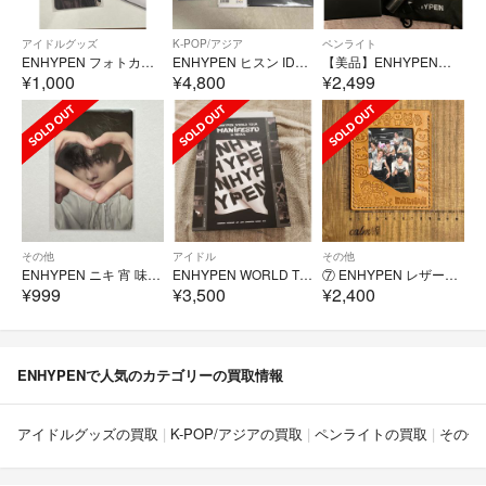
アイドルグッズ
K-POP/アジア
ペンライト
ENHYPEN フォトカードセット 献血
ENHYPEN ヒスン IDカード トレカケース まとめ売り EVAN 匿名配送
【美品】ENHYPENペンライト LIGHTSTICK
¥1,000
¥4,800
¥2,499
その他
アイドル
その他
ENHYPEN ニキ 宵 味の素スタジアム 限定 トレカ
ENHYPEN WORLD TOUR ‘MANIFESTO’ in SEOUL
⑦ ENHYPEN レザートレカケース
¥999
¥3,500
¥2,400
ENHYPENで人気のカテゴリーの買取情報
アイドルグッズの買取
K-POP/アジアの買取
ペンライトの買取
その他