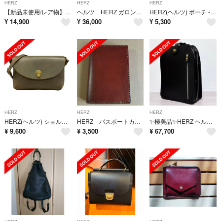
HERZ
HERZ
HERZ
【新品未使用/レア物】PLANT ボトルジャケット
ヘルツ HERZ ガロンリュック
HERZ(ヘルツ) ポーチ - ブラウン レザー
¥
14,900
¥
36,000
¥
5,300
HERZ
HERZ
HERZ
HERZ(ヘルツ) ショルダーバッグ - カーキ レザー
HERZ パスポートカバー パスポートケース 手帳カバー
✨極美品✨HERZ ヘルツ ラップ リュック ブラック ソフトレザー ビジネス
¥
9,600
¥
3,500
¥
67,700