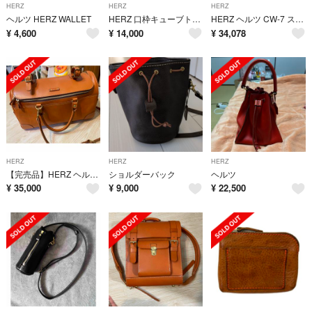
HERZ
HERZ
HERZ
ヘルツ HERZ WALLET
HERZ 口枠キューブトート
HERZ ヘルツ CW-7 スターレ ソフトレザー 2WAY 口枠 ミニ ショルダー バッグ ブラウン系【美品】【中古】
¥
4,600
¥
14,000
¥
34,078
HERZ
HERZ
HERZ
【完売品】HERZ ヘルツ 2way ボストン ビジネス 定価8.8万
ショルダーバック
ヘルツ
¥
35,000
¥
9,000
¥
22,500