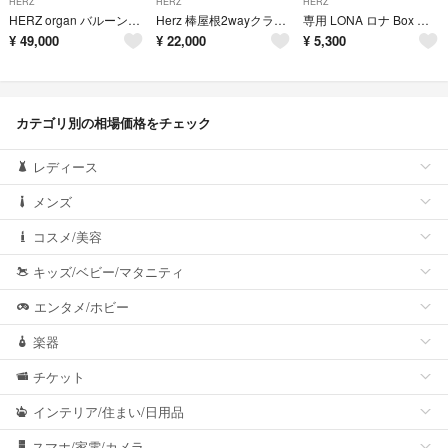
HERZ
HERZ
HERZ
HERZ organ バルーンリュック
Herz 棒屋根2wayクラシックショルダー(CW-3)
専用 LONA ロナ Box mini wallet italy ワイン
¥
49,000
¥
22,000
¥
5,300
カテゴリ別の相場価格をチェック
レディース
メンズ
コスメ/美容
キッズ/ベビー/マタニティ
エンタメ/ホビー
楽器
チケット
インテリア/住まい/日用品
スマホ/家電/カメラ