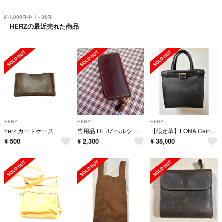
約1,000件中 1 - 36件
HERZの最近売れた商品
HERZ
HERZ
HERZ
herz カードケース
専用品 HERZ ヘルツ ラウンドファスナーキーケース • 4連 (KE−1)
【限定革】LONA Ceinture square ショルダーバッグ
¥
500
¥
2,300
¥
38,000