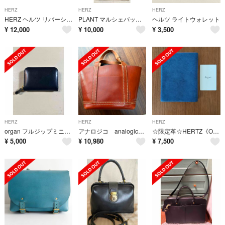
HERZ
HERZ
HERZ
HERZ ヘルツ リバーシブルショルダーバッグ ソフトレザー 赤茶 キャメル 鞄 かばん 肩掛け AU4620
PLANT マルシェバッグ+マルシェホルダー ツイストレザー Gray
ヘルツ ライトウォレット
¥
12,000
¥
10,000
¥
3,500
HERZ
HERZ
HERZ
organ フルジップミニ財布
アナロジコ analogico ランチトート バッグ 本革 レザー
☆限定革☆HERTZ《Organ》ブックカバー
¥
5,000
¥
10,980
¥
7,500