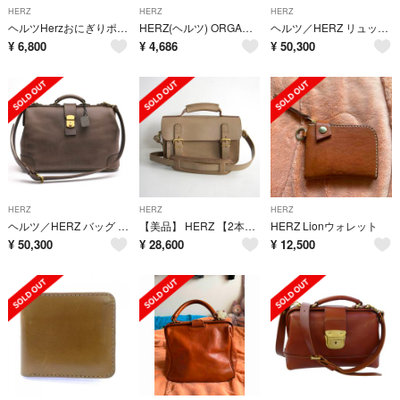
HERZ
HERZ
HERZ
ヘルツHerzおにぎりポーチグリーン
HERZ(ヘルツ) ORGANモデル GS-54 小型財布 メンズ 財布・ケース
ヘルツ／HERZ リュック バッグ バックパック メンズ 男性 男性用 レザー 革 本革 ブラウン 茶 R-9 迫力のWポケットリュック バックパック デイパック
¥
6,800
¥
4,686
¥
50,300
HERZ
HERZ
HERZ
ヘルツ／HERZ バッグ ブリーフケース ビジネスバッグ 鞄 ビジネス メンズ 男性 男性用 レザー 革 本革 オリーブ カーキ BJ-5 ビジネストリップバッグ ダレスバッグ 2WAY ショルダーバッグ
【美品】 HERZ 【2本ベルトの2wayミニバッグ (CW-67)】グレー バッグ ヘルツ 鞄 s2605178
HERZ Lionウォレット
¥
50,300
¥
28,600
¥
12,500