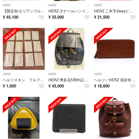
HERZ
HERZ
HERZ
【限定色/セリアンブルー】HERZ【ナレッジ 3WAY バッグ】レザー リュック ショルダー ヘルツ 26060966
HERZ ボナールハンドバッグ
HERZ 二本手2wayビジネスバッグ（BW-20）
¥
45,100
¥
35,000
¥
31,500
HERZ
HERZ
HERZ
ヘルツスキン フルフィルメント セラム ウォーター インテンス90 1ml×12
HERZ 博多店5周年記念 チンクリュック ブラック Mサイズ 限定 ヘルツ
ヘルツ／HERZ 長財布 財布 ウォレット メンズ 男性 男性用 レザー 革 本革 ブラウン 茶 GS-76 小銭入れあり ユニセックス 男女兼用 ラウンドジップ ラウンドファスナー
¥
1,600
¥
45,000
¥
18,600