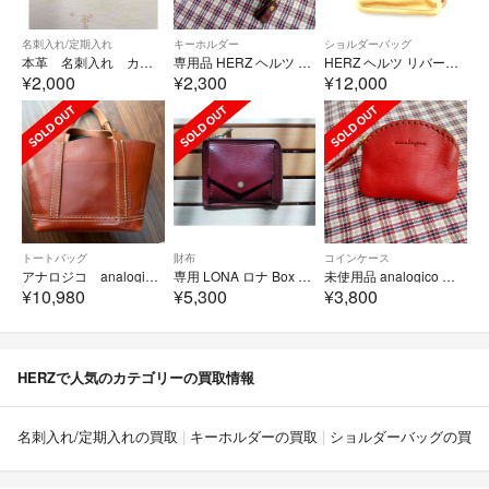
名刺入れ/定期入れ
キーホルダー
ショルダーバッグ
本革 名刺入れ カードケース 定期入れ
専用品 HERZ ヘルツ ラウンドファスナーキーケース • 4連 (KE−1)
HERZ ヘルツ リバーシブルショルダーバッグ ソフトレザー 赤茶 キャメル 鞄 かばん 肩掛け AU4620
¥2,000
¥2,300
¥12,000
トートバッグ
財布
コインケース
アナロジコ analogico ランチトート バッグ 本革 レザー
専用 LONA ロナ Box mini wallet italy ワイン
未使用品 analogico アナロジコ ファスナーコインケース
¥10,980
¥5,300
¥3,800
HERZで人気のカテゴリーの買取情報
名刺入れ/定期入れの買取
キーホルダーの買取
ショルダーバッグの買取