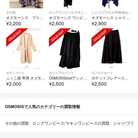
その他
ロングワンピース/マキシワンピース
シャツ/ブラウス(半袖/袖なし)
オズモーシス プリントプリーツパンツ 総柄 レディース プリーツ ワイドパンツ
オズモーシス ワンピース one 黒 ブラック 半袖 サイド柄 ロング丈 /RK
オズモーシス シャツ ブラウス one 青 ブルー バンドカラー 半袖 /RK
¥3,200
¥2,600
¥2,900
ガウンコート
カジュアルパンツ
ロングスカート
ふぅこ様 専用 オズモーシス パイピングガウンコート
OSMOSISloafアシメントリーパンツ
ポケットフレアースカート
¥2,000
¥2,500
¥2,500
OSMOSISで人気のカテゴリーの買取情報
その他の買取
ロングワンピース/マキシワンピースの買取
シャツ/ブラウ