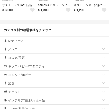
OSMOSIS
OSMOSIS
OSMOSIS
オズモーシス loaf 新品、未使用 コート ジャケット ブラウン
osmosis ボリュームフェイクファー
オズモーシス 変形ニット
¥
3,000
¥
1,300
¥
1,200
カテゴリ別の相場価格をチェック
レディース
メンズ
コスメ/美容
キッズ/ベビー/マタニティ
エンタメ/ホビー
楽器
チケット
インテリア/住まい/日用品
スマホ/家電/カメラ