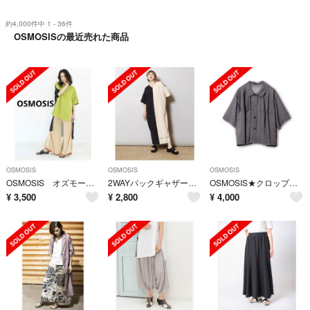
約4,000件中 1 - 36件
OSMOSISの最近売れた商品
OSMOSIS
OSMOSIS
OSMOSIS
OSMOSIS オズモーシス ラインフレアニットパンツ ベージュ 送料込み
2WAYバックギャザーワンピース black×ivory
OSMOSIS★クロップドコクーンシャツ
¥
3,500
¥
2,800
¥
4,000