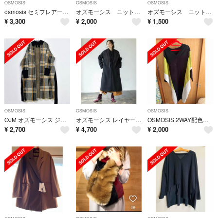
OSMOSIS
OSMOSIS
OSMOSIS
osmosis セミフレアーニットパンツ
オズモーシス ニットプルオーバー
オズモーシス ニットボレロ
¥
3,300
¥
2,000
¥
1,500
OSMOSIS
OSMOSIS
OSMOSIS
OJM オズモーシス ジンカンパニー ニット コート カーディガン ガウン 人
オズモーシス レイヤードカラーコート ブラック ノーカラーコート コート ロング
OSMOSIS 2WAY配色ニットニットワンピース
¥
2,700
¥
4,700
¥
2,000