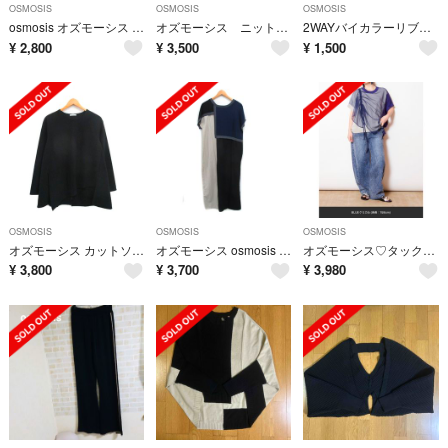
OSMOSIS
OSMOSIS
OSMOSIS
osmosis オズモーシス プリーツロングスカート バイカラー グリーン
オズモーシス ニットプルオーバー
2WAYバイカラーリブニットプルオーバー
¥
2,800
¥
3,500
¥
1,500
OSMOSIS
OSMOSIS
OSMOSIS
オズモーシス カットソー Tシャツ 長袖 ワンサイズ シンプル ブラック 黒
オズモーシス osmosis ワンピース 半袖 ロング ワンサイズ ブラック 黒
オズモーシス♡タックデニムパンツ
¥
3,800
¥
3,700
¥
3,980