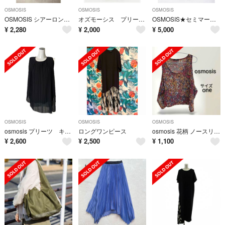
OSMOSIS
OSMOSIS
OSMOSIS
OSMOSIS シアーロングガウン ロングシャツワンピース 羽織り パープル
オズモーシス プリーツレイヤードアラジンパンツ
OSMOSIS★セミマーメイドスカート
¥
2,280
¥
2,000
¥
5,000
OSMOSIS
OSMOSIS
OSMOSIS
osmosis プリーツ キャミソール タンクトップ トップス
ロングワンピース
osmosis 花柄 ノースリーブ サイズone シアートップス
¥
2,600
¥
2,500
¥
1,100