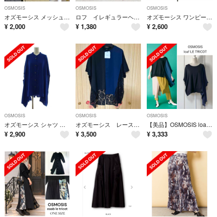
OSMOSIS
OSMOSIS
OSMOSIS
オズモーシス メッシュバッグ ノベルティ
ロフ イレギュラーヘムプリーツスカート アシンメトリー ロング丈 ウエストゴム
オズモーシス ワンピース one 黒 ブラック 半袖 サイド柄 ロング丈 /RK
¥
2,000
¥
1,380
¥
2,600
OSMOSIS
OSMOSIS
OSMOSIS
オズモーシス シャツ ブラウス one 青 ブルー バンドカラー 半袖 /RK
オズモーシス レース切替ビックＴシャツ
【美品】OSMOSIS loaf LE TRICOT 変形 トップス カットソー
¥
2,900
¥
3,500
¥
3,333