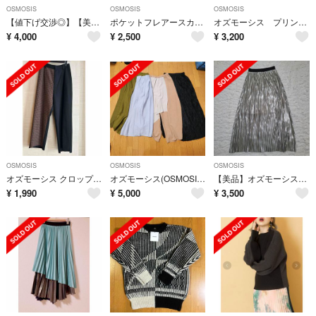
OSMOSIS
OSMOSIS
OSMOSIS
【値下げ交渉◎】【美品】 OSMOSIS 2WAYバックプリーツニットカーデ
ポケットフレアースカート
オズモーシス プリントプリーツパンツ 総柄 レディース プリーツ ワイドパンツ
¥
4,000
¥
2,500
¥
3,200
OSMOSIS
OSMOSIS
OSMOSIS
オズモーシス クロップドパンツ
オズモーシス(OSMOSIS)パンツ3本
【美品】オズモーシス プリーツロングスカート シルバー ウエストゴム
¥
1,990
¥
5,000
¥
3,500