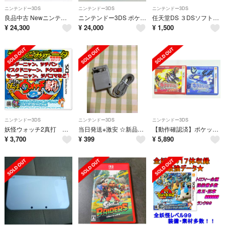
ニンテンドー3DS
ニンテンドー3DS
ニンテンドー3DS
良品中古 Newニンテンドー3DS LL メタリックブラック
ニンテンドー3DS ポケモンバンク ポケムーバー
任天堂DS ３DSソフト セット売り まとめ売り
¥
24,300
¥
24,000
¥
1,500
ニンテンドー3DS
ニンテンドー3DS
ニンテンドー3DS
妖怪ウォッチ2真打 やりこみデータ
当日発送※激安 ☆新品3ds/2ds/3dsll充電器
【動作確認済】ポケットモンスター オメガルビー アルファサファイア
¥
3,700
¥
399
¥
5,890