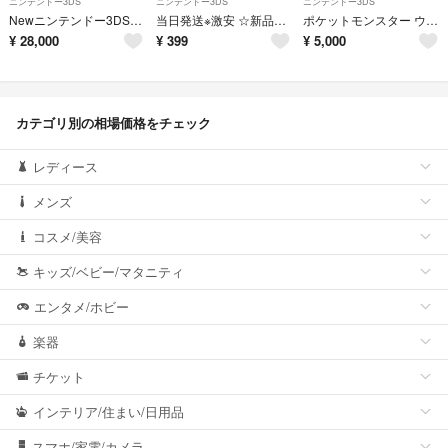
ニンテンドー3DS
ニンテンドー3DS
ニンテンドー3DS
Newニンテンドー3DS LL モンスターハンター4Gモデル
当日発送※激安 ☆新品3ds/2ds/3dsll充電器
ポケットモンスター ウルトラサン
¥
28,000
¥
399
¥
5,000
カテゴリ別の相場価格をチェック
レディース
メンズ
コスメ/美容
キッズ/ベビー/マタニティ
エンタメ/ホビー
楽器
チケット
インテリア/住まい/日用品
スマホ/家電/カメラ