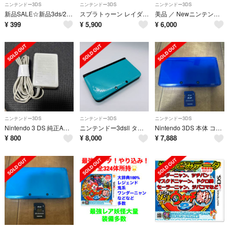
ニンテンドー3DS
ニンテンドー3DS
ニンテンドー3DS
新品SALE☆新品3ds/2ds/3dsll充電器
スプラトゥーン レイダース -Switch2 -Splatoon RAIDERS
美品 ／ Newニンテンドー3DS LL専用充電台 純正 RED-007 ブラック 即日発送
¥
399
¥
5,900
¥
6,000
ニンテンドー3DS
ニンテンドー3DS
ニンテンドー3DS
Nintendo 3 DS 純正ACアダプター
ニンテンドー3dsll ターコイズブルー
Nintendo 3DS 本体 コバルトブルー ジャンク
¥
800
¥
8,000
¥
7,888