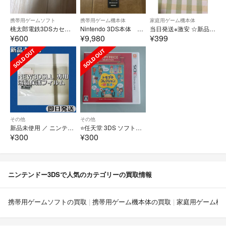
携帯用ゲームソフト
携帯用ゲーム機本体
家庭用ゲーム機本体
桃太郎電鉄3DSカセット
Nintendo 3DS本体 スカイブルー
当日発送※激安 ☆新品3ds/2ds/3dsll充電器
¥600
¥9,980
¥399
その他
その他
新品未使用 ／ ニンテンドーNew3DS LL 光沢 液晶保護フィルム付
⭐任天堂 3DS ソフトの空きケースのみ
¥300
¥300
ニンテンドー3DSで人気のカテゴリーの買取情報
携帯用ゲームソフトの買取
携帯用ゲーム機本体の買取
家庭用ゲーム機