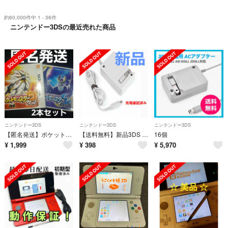
約60,000件中 1 - 36件
ニンテンドー3DSの最近売れた商品
ニンテンドー3DS
ニンテンドー3DS
ニンテンドー3DS
【匿名発送】ポケットモンスター サン ムーン 3DS ソフト ポケモン
【送料無料】新品3DS 充電器 ACアダプター
16個
¥
1,999
¥
398
¥
5,970