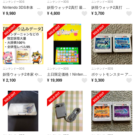
ニンテンドー3DS
ニンテンドー3DS
ニンテンドー3DS
Nintendo 3DS本体 スカイブルー
妖怪ウォッチ2真打 最強データ やり込み
妖怪ウォッチ2真打 やりこみデータ
¥
9,980
¥
4,800
¥
3,700
ニンテンドー3DS
ニンテンドー3DS
ニンテンドー3DS
妖怪ウォッチ2本家 やり込みデータ
土日限定価格！Nintendo3DS本体 ポケモンバンク ポケムーバー
ポケットモンスター アルファサファイア
¥
2,100
¥
19,999
¥
3,300