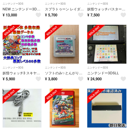
ニンテンドー3DS
ニンテンドー3DS
ニンテンドー3DS
NEW ニンテンドー3DSLL ジャンク
スプラトゥーン レイダース -Switch2 -Splatoon RAIDERS
妖怪ウォッチバスターズ 白犬隊 最強データ＋スシ＋テンプラ
¥
13,000
¥
5,700
¥
7,500
ニンテンドー3DS
ニンテンドー3DS
ニンテンドー3DS
妖怪ウォッチ3 スキヤキ 最強データ
ソフトのみ✨とんがりボウシと魔法の町 3DS✨即日発送可
ニンテンドー3DSLL
¥
5,900
¥
3,800
¥
24,900