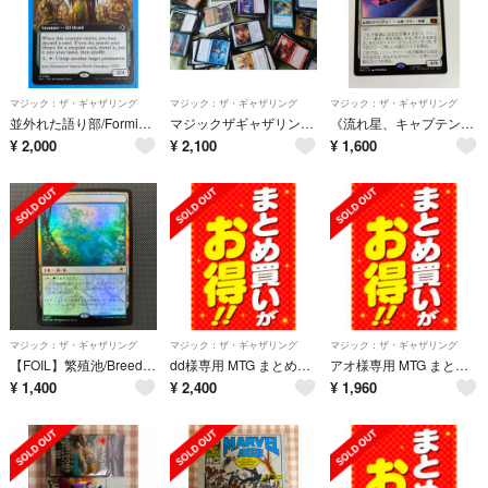
マジック：ザ・ギャザリング
マジック：ザ・ギャザリング
マジック：ザ・ギャザリング
並外れた語り部/Formidable Speaker 英語 拡張
マジックザギャザリングまとめ売り
《流れ星、キャプテン・マーベル/Captain Marvel, Shooting Star》JP
¥
2,000
¥
2,100
¥
1,600
マジック：ザ・ギャザリング
マジック：ザ・ギャザリング
マジック：ザ・ギャザリング
【FOIL】繁殖池/Breeding Pool 日本語 MTG ショックランド
dd様専用 MTG まとめ買い
アオ様専用 MTG まとめ買い
¥
1,400
¥
2,400
¥
1,960