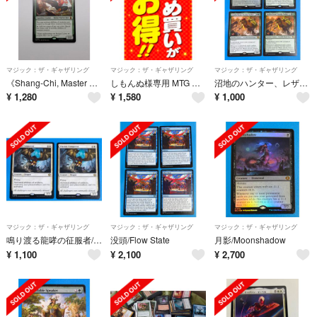
マジック：ザ・ギャザリング
マジック：ザ・ギャザリング
マジック：ザ・ギャザリング
《Shang-Chi, Master of Kung Fu》EN
しもんぬ様専用 MTG まとめ買い
沼地のハンター、レザーヘッド
¥
1,280
¥
1,580
¥
1,000
マジック：ザ・ギャザリング
マジック：ザ・ギャザリング
マジック：ザ・ギャザリング
鳴り渡る龍哮の征服者/Clarion Conqueror
没頭/Flow State
月影/Moonshadow
¥
1,100
¥
2,100
¥
2,700