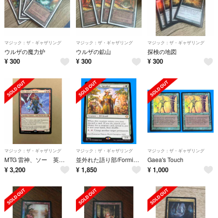
マジック：ザ・ギャザリング
マジック：ザ・ギャザリング
マジック：ザ・ギャザリング
ウルザの魔力炉
ウルザの鉱山
探検の地図
¥
300
¥
300
¥
300
マジック：ザ・ギャザリング
マジック：ザ・ギャザリング
マジック：ザ・ギャザリング
MTG 雷神、ソー 英 マーベル MSH
並外れた語り部/Formidable Speaker
Gaea's Touch
¥
3,200
¥
1,850
¥
1,000