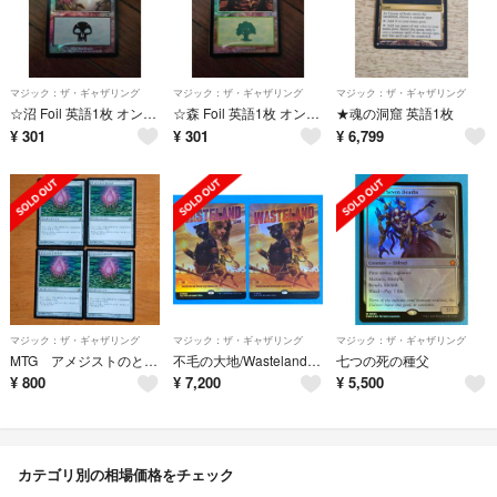
マジック：ザ・ギャザリング
マジック：ザ・ギャザリング
マジック：ザ・ギャザリング
☆沼 Foil 英語1枚 オンスロート
☆森 Foil 英語1枚 オンスロート
★魂の洞窟 英語1枚
¥
301
¥
301
¥
6,799
マジック：ザ・ギャザリング
マジック：ザ・ギャザリング
マジック：ザ・ギャザリング
MTG アメジストのとげ 日本語 4枚
不毛の大地/Wasteland 通常Foil
七つの死の種父
¥
800
¥
7,200
¥
5,500
カテゴリ別の相場価格をチェック