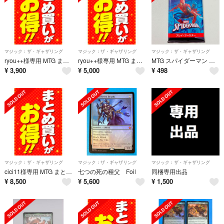
マジック：ザ・ギャザリング
マジック：ザ・ギャザリング
マジック：ザ・ギャザリング
ryou++様専用 MTG まとめ買い⑥
ryou++様専用 MTG まとめ買い⑤
MTG スパイダーマン プレイ・ブースター 日本語版 新品 マジック パック
¥
3,900
¥
5,000
¥
498
マジック：ザ・ギャザリング
マジック：ザ・ギャザリング
マジック：ザ・ギャザリング
cici11様専用 MTG まとめ買い
七つの死の種父 Foil
同梱専用出品
¥
8,500
¥
5,600
¥
1,500