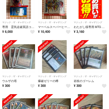
マジック：ザ・ギャザリング
マジック：ザ・ギャザリング
マジック：ザ・ギャザリング
専用 霊気走破英語コレブ、モダホラ3日語プレブ、SPM日語コレブ セット
マーベルスーパーヒーローズ 未開封ギフトバンドル 1box
わたがし様専用 MTG まとめ買い
¥
6,000
¥
10,400
¥
3,160
マジック：ザ・ギャザリング
マジック：ザ・ギャザリング
マジック：ザ・ギャザリング
ウルザの塔
爆破ゼリーの樽
岩枝のゴーレム
¥
300
¥
300
¥
300