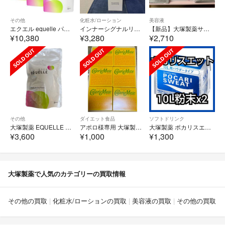
その他
化粧水/ローション
美容液
エクエル equelle パウチ
インナーシグナルリジュブネイトローション
【新品】大塚製薬サクラエ ダブルアクションセラム 美容液
¥10,380
¥3,280
¥2,710
その他
ダイエット食品
ソフトドリンク
大塚製薬 EQUELLE エクエル
アポロ様専用 大塚製薬 カロリーメイト ブロックフルーツ味 ４本入‪✕‬6箱
大塚製薬 ポカリスエット 10L用粉末 ×2袋
¥3,600
¥1,000
¥1,300
大塚製薬で人気のカテゴリーの買取情報
その他の買取
化粧水/ローションの買取
美容液の買取
その他の買取