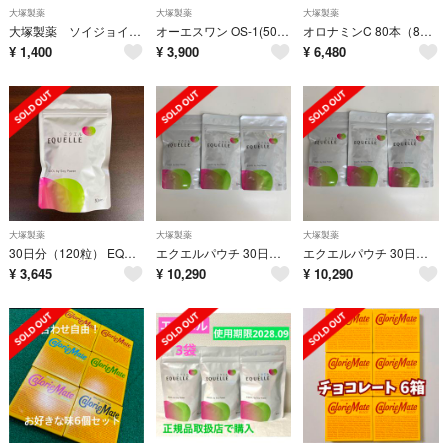
大塚製薬
大塚製薬
大塚製薬
大塚製薬 ソイジョイ SOYJOY アソート 12本
オーエスワン OS-1(500ml*24本入)
オロナミンC 80本（8ケース）まとめ売り
¥
1,400
¥
3,900
¥
6,480
大塚製薬
大塚製薬
大塚製薬
30日分（120粒） EQUELLE エクエル 大塚製薬 国内正規品
エクエルパウチ 30日分120粒x3袋
エクエルパウチ 30日分120粒x3袋
¥
3,645
¥
10,290
¥
10,290