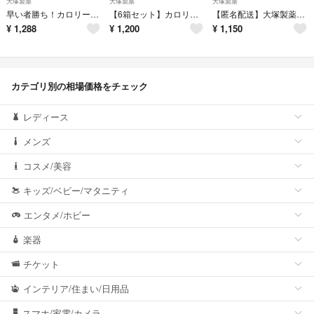
大塚製薬
大塚製薬
大塚製薬
早い者勝ち！カロリーメイト ブロック 4本入 80g 組み合わせ自由で6個
【6箱セット】カロリーメイト ブロック チョコレート味 4本入り×6箱
【匿名配送】大塚製薬 カロリーメイトブロック 4本入り6個セット
¥
1,288
¥
1,200
¥
1,150
カテゴリ別の相場価格をチェック
レディース
メンズ
コスメ/美容
キッズ/ベビー/マタニティ
エンタメ/ホビー
楽器
チケット
インテリア/住まい/日用品
スマホ/家電/カメラ