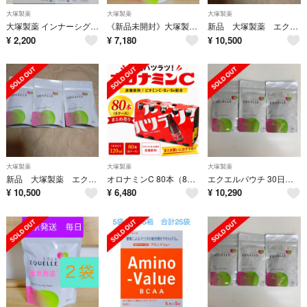
大塚製薬
大塚製薬
大塚製薬
大塚製薬 インナーシグナルリジュブネイトエキス28包
《新品未開封》大塚製薬 エクエル パウチ 120粒×2個 賞味期限2028.9
新品 大塚製薬 エクエル90日分
¥
2,200
¥
7,180
¥
10,500
大塚製薬
大塚製薬
大塚製薬
新品 大塚製薬 エクエル90日分
オロナミンC 80本（8ケース）まとめ売り
エクエルパウチ 30日分120粒x3袋
¥
10,500
¥
6,480
¥
10,290