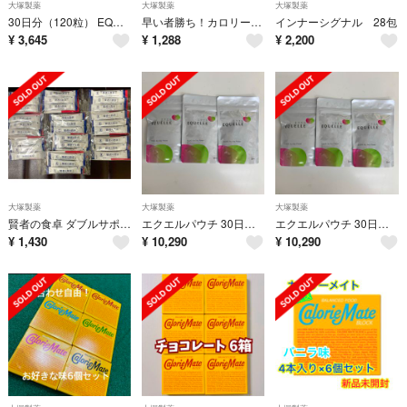
大塚製薬
大塚製薬
大塚製薬
30日分（120粒） EQUELLE エクエル 大塚製薬 国内正規品
早い者勝ち！カロリーメイト ブロック 4本入 80g 組み合わせ自由で6個
インナーシグナル 28包
¥
3,645
¥
1,288
¥
2,200
大塚製薬
大塚製薬
大塚製薬
賢者の食卓 ダブルサポート6g×30包
エクエルパウチ 30日分120粒x3袋
エクエルパウチ 30日分120粒x3袋
¥
1,430
¥
10,290
¥
10,290