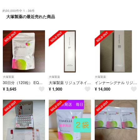
約30,000件中 1 - 36件
大塚製薬の最近売れた商品
大塚製薬
大塚製薬
大塚製薬
30日分（120粒） EQUELLE エクエル 大塚製薬 国内正規品
大塚製薬 リジュブネイト インナーシグナル ローション 150mL
インナーシグナル リジュブネイト エキス 30ml 2本
¥
3,645
¥
1,900
¥
14,000