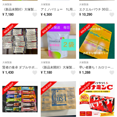
大塚製薬
大塚製薬
大塚製薬
《新品未開封》大塚製薬 エクエル パウチ 120粒×2個 賞味期限2028.9
アミノバリュー 1L用 粉末 パウダー 5袋×5箱セット 合計25袋 大塚製薬
エクエルパウチ 30日分120粒x3袋
¥
7,180
¥
4,300
¥
10,290
大塚製薬
大塚製薬
大塚製薬
賢者の食卓 ダブルサポート6g×30包
《新品未開封》大塚製薬 エクエル パウチ 120粒×2個 賞味期限2028.9
早い者勝ち！カロリーメイト ブロック 4本入 80g 組み合わせ自由で6個
¥
1,430
¥
7,180
¥
1,288