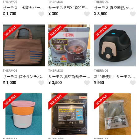
THERMOS
THERMOS
THERMOS
サーモス 水筒カバー1.5L用
サーモス FEO-1000F/1500F パッキンセット L(1セット)
サーモス 真空断熱 ケータマグ アイボリーピンクグラデーション JNR-503L
¥
1,700
¥
300
¥
3,500
THERMOS
THERMOS
THERMOS
サーモス 保冷ランチバッグ 4L ベージュ RDU-0043 BE
サーモス 真空断熱テーブルスープジャー（離乳食・スープなど…時短料理可能）
新品未使用 サーモス FJJ キャップユニット ベージュブラック
¥
1,000
¥
3,500
¥
950