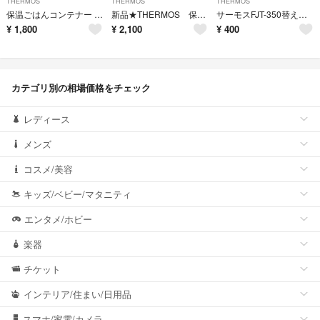
THERMOS
THERMOS
THERMOS
保温ごはんコンテナー JBP-250 コーラルピンク
新品★THERMOS 保冷バッグ（ソフトクーラー）5L
サーモスFJT-350替えストロー
¥
1,800
¥
2,100
¥
400
カテゴリ別の相場価格をチェック
レディース
メンズ
コスメ/美容
キッズ/ベビー/マタニティ
エンタメ/ホビー
楽器
チケット
インテリア/住まい/日用品
スマホ/家電/カメラ