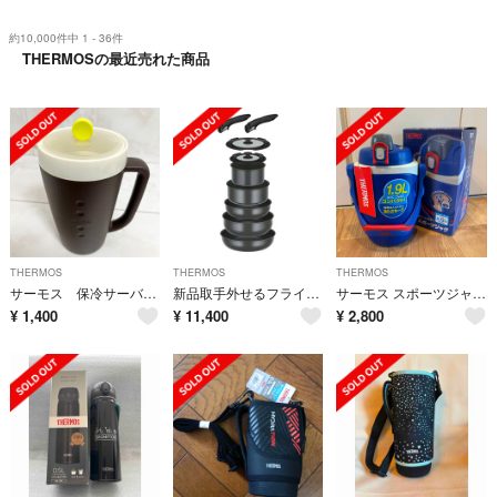
約10,000件中 1 - 36件
THERMOSの最近売れた商品
THERMOS
THERMOS
THERMOS
サーモス 保冷サーバー 保冷ピッチャー ダークブラウン
新品取手外せるフライパン9点セットIH対応グレー替手2本食洗機可
サーモス スポーツジャグ 1.9ℓ
¥
1,400
¥
11,400
¥
2,800