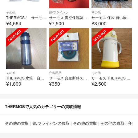
その他
鍋/フライパン
その他
THERMOS / サーモス ◆ステンレス製携帯用まほうびん 真空断熱ケータイマグ 350ml 2個セット JNL-S350 生活雑貨【未使用】 [0220563124]
サーモス 真空保温調理器 シャトルシェフ 3.0L ステンレスブラック KBC-
サーモス 保冷 買い物カゴ用バッグ ブラック REJ-025( 1個入)
¥4,564
¥7,500
¥3,000
その他
弁当用品
その他
THERMOS 水筒 自転車用
サーモス 真空断熱スポーツボトル FEOパッキンセット （L）
サーモス THERMOS まほうびんのベビーストローマグ FJL-350
¥1,800
¥350
¥2,500
THERMOSで人気のカテゴリーの買取情報
その他の買取
鍋/フライパンの買取
その他の買取
その他の買取
弁当