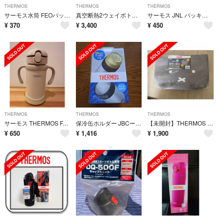
THERMOS
THERMOS
THERMOS
サーモス水筒 FEOパッキンセット(L)
真空断熱2ウェイボトル FJJ-802WF ブラックイエロー
サーモス JNL パッキンセット(1セット)
¥
370
¥
3,400
¥
450
THERMOS
THERMOS
THERMOS
サーモス THERMOS FJT-350 BE まほうびんのベビーストローマグ
保冷缶ホルダー JBCー352 シルバー SL
【未開封】THERMOS 保冷ランチバッグ ミッフィー グレー
¥
650
¥
1,416
¥
1,900