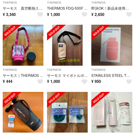
THERMOS
THERMOS
THERMOS
サーモス 真空断熱スポーツボトル 1.0Ｌ ブラックオレンジ
THERMOS FDQ-500F キャップユニット 新品
即決OK！新品未使用 サーモス真空断熱ボトル マットパープル 0.72l
¥
3,340
¥
1,000
¥
2,650
THERMOS
THERMOS
THERMOS
サーモス｜THERMOS ハンディポーチ ピンクギンガム PGM FFZ-802
サーモス マイボトルポーチ 0.5L用 ベージュ
STAINLESS STEEL THERMOS 水筒
¥
444
¥
1,000
¥
950