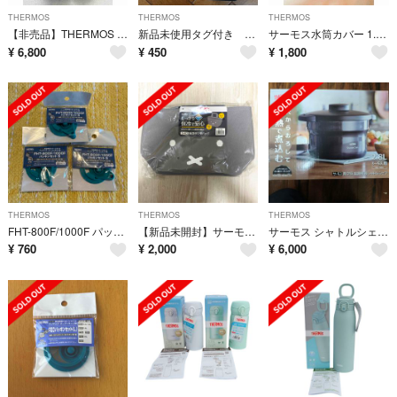
THERMOS
THERMOS
THERMOS
【非売品】THERMOS BROMPTON 真空断熱ケータイマグ 0.5L
新品未使用タグ付き THERMOS サーモス FJS-800F用ハンディポーチ 水筒ケース
サーモス水筒カバー 1.5L用 スター柄 ブラック
¥
6,800
¥
450
¥
1,800
THERMOS
THERMOS
THERMOS
FHT-800F/1000F パッキンセットS ◾️３個セット
【新品未開封】サーモス 保冷ランチバッグ ミッフィー RFF-004B GY グレー
サーモス シャトルシェフ 未使用（開封済み） ネイビー KBJ-3001
¥
760
¥
2,000
¥
6,000