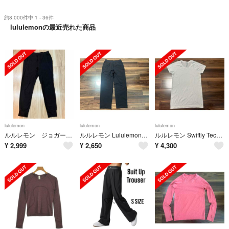
約8,000件中 1 - 36件
lululemonの最近売れた商品
lululemon
lululemon
lululemon
ルルレモン ジョガーパンツ 黒 M
ルルレモン Lululemon Kung Fu Pant 2.0 アメリカM
ルルレモン Swiftly Tech Short Sleeve サイズ6
¥
2,999
¥
2,650
¥
4,300