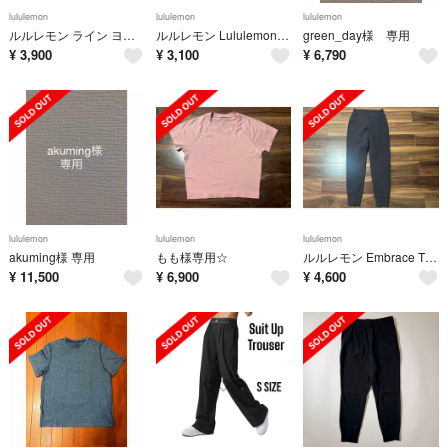
lululemon
lululemon
lululemon
ルルレモン ライン ヨガレギンス ストレッチ スモークレッド マルチカラー
ルルレモン Lululemon Weekend Short Sleeve 6
green_day様 専用
¥
3,900
¥
3,100
¥
6,790
lululemon
lululemon
lululemon
akuming様 専用
もも様専用☆
ルルレモン Embrace The Space Pant サイズ4 超美品☆☆
¥
11,500
¥
6,900
¥
4,600