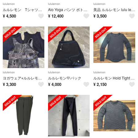
lululemon
lululemon
lululemon
ルルレモン Tシャツ Mサイズ
Alo Yoga パンツ ボトム スーツアップ トラウザー アローヨガ Sサイズ
美品 ルルレモン lulu lemon パンツ サイズ不明 ブラック タグなし
¥
4,500
¥
12,400
¥
3,500
lululemon
lululemon
lululemon
ヨガウェア⭐︎ルルレモン、ジュリエ、チャコット
ルルレモン💛バック
ルルレモン Hold Tight Long Sleeve Shirt サイズ6
¥
3,300
¥
4,000
¥
2,150