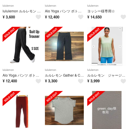
lululemon
lululemon
lululemon
lululemon ルルレモン Tシャツ・カットソー S 赤 【古着】【中古】【送料無料】
Alo Yoga パンツ ボトム スーツアップ トラウザー アローヨガ Sサイズ
ヨッシー様専用☆
¥
3,600
¥
12,400
¥
14,650
lululemon
lululemon
lululemon
Alo Yoga パンツ ボトム スーツアップ トラウザーアローヨガ S
ルルレモン Gather & Crow Crop II 黒 サイズ4
ルルレモン ジャージートレーニングマッスルタンクトップ ロング
¥
12,400
¥
3,300
¥
3,999