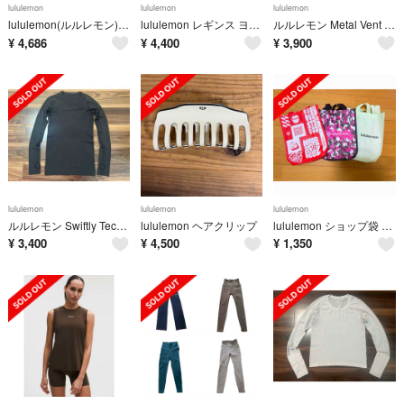
lululemon
lululemon
lululemon
lululemon(ルルレモン) ハイライズジョガーパンツ レディース パンツ
lululemon レギンス ヨガウェア ブラック サイズ4
ルルレモン Metal Vent Breathe ロングスリーブ アメリカM
¥
4,686
¥
4,400
¥
3,900
lululemon
lululemon
lululemon
ルルレモン Swiftly Tech Long Sleeve 黒 サイズ6
lululemon ヘアクリップ
lululemon ショップ袋 3枚セット
¥
3,400
¥
4,500
¥
1,350