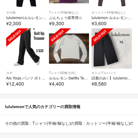
その他
Tシャツ(半袖/袖なし)
カットソー(半袖/袖なし)
lululemon(ルルレモン) パンツ サイズM メンズ 黒 ウエストゴム/フルレングス
ぶんちょう様専用☆
lululemon ルルレモン Tシャツ・カットソー S 赤 【古着】【中古】【送料無料】
¥2,300
¥9,300
¥3,600
ヨガ
Tシャツ(長袖/七分)
カジュアルパンツ
Alo Yoga パンツ ボトム スーツアップ トラウザー アローヨガ Sサイズ
ルルレモン Swiftly Tech Long Sleeve 白 サイズ6
試着のみ✨】lululemon ワイドパンツ イージーパンツ ブラック XL
¥12,400
¥4,400
¥8,580
lululemonで人気のカテゴリーの買取情報
その他の買取
Tシャツ(半袖/袖なし)の買取
カットソー(半袖/袖なし)の