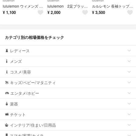
lululemon
lululemon
lululemon
lululemon ウィメンズ ワイドリバーシブルヘッドバンド
lululemon 2足ブラックソックス Mサイズ（24.0-25.5cm）
ルルレモン 長袖トップス ジップアップ ベージュ【AFB16】
¥
1,100
¥
2,000
¥
3,500
カテゴリ別の相場価格をチェック
レディース
メンズ
コスメ/美容
キッズ/ベビー/マタニティ
エンタメ/ホビー
楽器
チケット
インテリア/住まい/日用品
スマホ/家電/カメラ