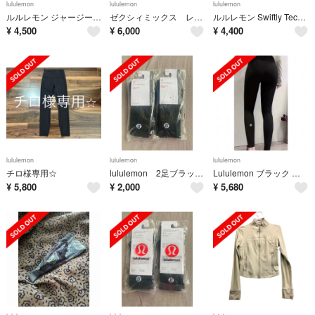
lululemon
lululemon
lululemon
ルルレモン ジャージートレーニングマッスルタンクトップ
ゼクシィミックス レギンス4枚セット➕ギフト ヨガ ピラティス ルルレモン好きに
ルルレモン Swiftly Tech Long Sleeve 白 サイズ6
¥
4,500
¥
6,000
¥
4,400
lululemon
lululemon
lululemon
チロ様専用☆
lululemon 2足ブラックソックス Mサイズ（24.0-25.5cm）
Lululemon ブラック ヨガパンツ 6サイズ
¥
5,800
¥
2,000
¥
5,680