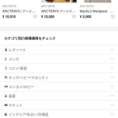
ARC'TERYX
ARC'TERYX
ARC'TERYX
ARC'TERYX / アークテリクス | Granville Crossbody Bag / グランヴィル クロスボディ ロゴ ボディバッグバッグ | ブラック | メンズ
ARC'TERYX アークテリクス ベータLT ジャケット L
Mantis 2 Waistpack アークテリクス
¥
10,010
¥
15,000
¥
5,000
カテゴリ別の相場価格をチェック
レディース
メンズ
コスメ/美容
キッズ/ベビー/マタニティ
エンタメ/ホビー
楽器
チケット
インテリア/住まい/日用品