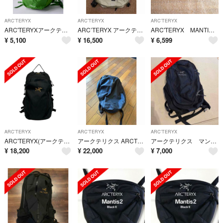
ARC'TERYX
ARC'TERYX
ARC'TERYX
ARC'TERYXアークテリクス Cierzo18 シエルゾ18 18Lバックパック リュック【18L】【MBGA80499】
ARC’TERYX アークテリクス Granville 16 グランヴィル16 リュック バックパック グレー
ARC'TERYX MANTIS1 アークテリクス マンティス1 X000009234 ブラック Ⅱ 新品
¥
5,100
¥
16,500
¥
6,599
ARC'TERYX
ARC'TERYX
ARC'TERYX
ARC'TERYX(アークテリクス) リュックサック - 黒
アークテリクス ARCTERYX GRANVILLE ZIP 16 BACKPA
アークテリクス マンティス26 リュックサック
¥
18,200
¥
22,000
¥
7,000