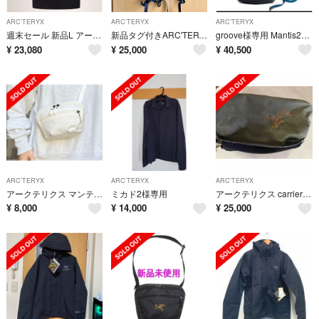
ARC'TERYX
ARC'TERYX
ARC'TERYX
週末セール 新品L アークテリクス ウォークジェントリー
新品タグ付きARC'TERYX Mantis 26 Backpack Black
groove様専用 Mantis26 Mantis2 2点セット
¥
23,080
¥
25,000
¥
40,500
ARC'TERYX
ARC'TERYX
ARC'TERYX
アークテリクス マンティス 1 ウエストパック X000009234
ミカド2様専用
アークテリクス carrier 40 duffle ベージュ
¥
8,000
¥
14,000
¥
25,000