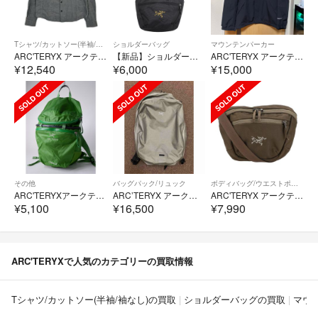
Tシャツ/カットソー(半袖/袖なし)
ショルダーバッグ
マウンテンパーカー
ARC'TERYX アークテリクス 15556 グレー Astute アスチュート 長袖シャツ S
【新品】ショルダーバック アークテリクス マンティス2 beams
ARC'TERYX アークテリクス ベータLT ジャケット L
¥12,540
¥6,000
¥15,000
その他
バッグパック/リュック
ボディバッグ/ウエストポーチ
ARC'TERYXアークテリクス Cierzo18 シエルゾ18 18Lバックパック リュック【18L】【MBGA80499】
ARC’TERYX アークテリクス Granville 16 グランヴィル16 リュック バックパック グレー
ARC'TERYX アークテリクス/バッグ/ABランク/64【中古】
¥5,100
¥16,500
¥7,990
ARC'TERYXで人気のカテゴリーの買取情報
Tシャツ/カットソー(半袖/袖なし)の買取
ショルダーバッグの買取
マウ