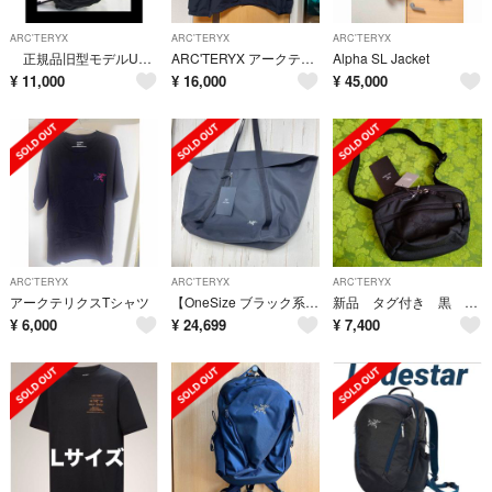
ARC'TERYX
ARC'TERYX
ARC'TERYX
正規品旧型モデルUSED ARC'TERYXアークテリクスマンティス 26バックパックリュック
ARC'TERYX アークテリクス ベータLT ジャケット M
Alpha SL Jacket
¥
11,000
¥
16,000
¥
45,000
ARC'TERYX
ARC'TERYX
ARC'TERYX
アークテリクスTシャツ
【OneSize ブラック系】 Arcteryx ( アークテリクス ) グランヴィル 30 キャリーオール バッグ Granville 30 Carryall Bag ナイロン バッグ ストレージ トートバッグ
新品 タグ付き 黒 ブラック アークテリクス マンティス 1 ウエストパック X000009234 ビームス購入
¥
6,000
¥
24,699
¥
7,400