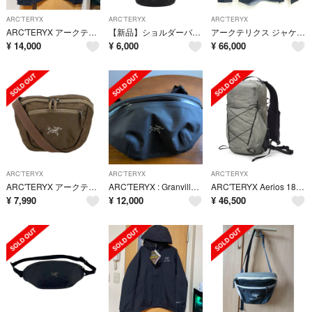
ARC'TERYX
ARC'TERYX
ARC'TERYX
ARC'TERYX アークテリクス ベータLT ジャケット M
【新品】ショルダーバック アークテリクス マンティス2 beams
アークテリクス ジャケット ベータ SL ジャケット X000010444 ブラック Lサイズ メンズ IT109621 未使用
¥
14,000
¥
6,000
¥
66,000
ARC'TERYX
ARC'TERYX
ARC'TERYX
ARC'TERYX アークテリクス/バッグ/ABランク/64【中古】
ARC'TERYX : Granville Crossbody Bag (Bla
ARC'TERYX Aerios 18 バックパック FORAGE カーキ
¥
7,990
¥
12,000
¥
46,500