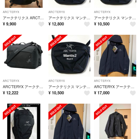
ARC'TERYX
ARC'TERYX
ARC'TERYX
アークテリクス ARCTERYX ARRO 22 BACKPACK アロー 22 バックパック 22L Carbon Copy 2
アークテリクス マンティス2 ブラックⅡ(BK/BK)
アークテリクス マンティス2 ブラックⅡ(BK/BK)
¥
9,900
¥
12,800
¥
10,500
ARC'TERYX
ARC'TERYX
ARC'TERYX
ARC'TERYX アークテリクス イオンギアオーガナイザー BLACK
アークテリクス マンティス2 ブラックⅡ(BK/BK)
ARC'TERYX アークテリクス ベータLT ジャケット S
¥
12,222
¥
10,500
¥
17,000