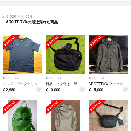
約10,000件中 1 - 36件
ARC'TERYXの最近売れた商品
ARC'TERYX
ARC'TERYX
ARC'TERYX
メンズ アークテリクス Tシャツ 半袖
新品 タグ付き 黒 ブラック アークテリクス マンティス 2 ウエストパック ビームス購入 夏フェス
ARC'TERYX アークテリクス ベータLT ジャケット L
¥
2,980
¥
10,000
¥
15,000