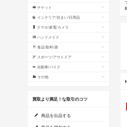
チケット
インテリア/住まい/日用品
スマホ/家電/カメラ
ハンドメイド
食品/飲料/酒
スポーツ/アウトドア
自動車/バイク
その他
買取より満足！な取引のコツ
商品を出品する