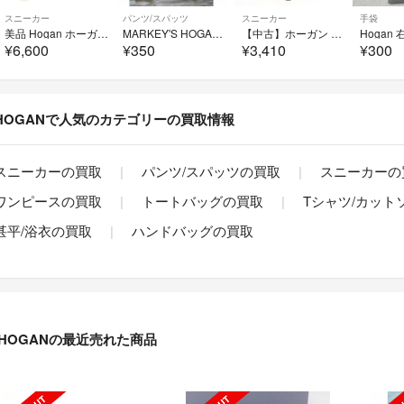
スニーカー
パンツ/スパッツ
スニーカー
手袋
美品 Hogan ホーガン インヒールスニーカー 36 AO4436
MARKEY'S HOGAN サルエルパンツ 100
【中古】ホーガン Hogan レザー スニーカー ブラック【サイズ8】【メンズ】
¥6,600
¥350
¥3,410
¥300
HOGANで人気のカテゴリーの買取情報
スニーカーの買取
パンツ/スパッツの買取
スニーカーの
ワンピースの買取
トートバッグの買取
Tシャツ/カット
甚平/浴衣の買取
ハンドバッグの買取
HOGANの最近売れた商品