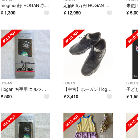
mogmog様 HOGAN 赤ドットリブパンツ
定価6.5万円 HOGAN ホーガン デザインスニーカー 23.5cm
¥
1,300
¥
12,980
¥
5,0
HOGAN
HOGAN
HOGAN
Hogan 右手用 ゴルフグローブ ブラック 21サイズ レディース 訳あり
【中古】ホーガン Hogan レザー スニーカー ブラック【サイズ8】【メンズ】
¥
500
¥
3,410
¥
1,5