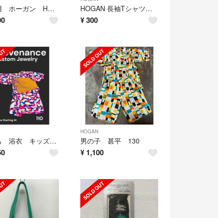
未使用 ホーガン HOGAN 厚底 スニーカー 22cm FJ20
HOGAN 長袖Tシャツ 100サイズ 2枚セット
00
¥
300
HOGAN
子ども 浴衣 キッズ浴衣 女の子
男の子 甚平 130
50
¥
1,100