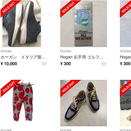
HOGAN
HOGAN
HOGAN
ホーガン イタリア製スニーカー
Hogan 右手用 ゴルフグローブ サックス 21サイズ レディース 訳あり
¥
10,000
¥
300
¥
300
HOGAN
HOGAN
HOGAN