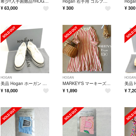
希少‼️入手困難品‼️HOGAN ホーガン Hストライプススニーカー 黒 ７1/2
Hogan 右手用 ゴルフグローブ ブラック 19サイズ レディース 訳あり
¥
63,000
¥
300
¥
300
HOGAN
HOGAN
HOGAN
美品 Hogan ホーガン レザースニーカー 36 レースアップシューズ 靴 レディース AN3076
MARKEY'S マーキーズ ホーガン 手書きストライプワンピース130
¥
18,000
¥
1,890
¥
7,2