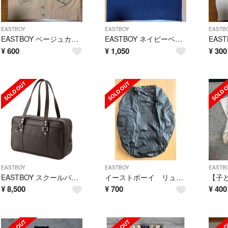
EASTBOY
EASTBOY
EASTB
EASTBOY ベージュカーディガン サイズ11
EASTBOY ネイビーベスト冬素材 サイズ11
¥
600
¥
1,050
¥
300
EASTBOY
EASTBOY
EASTB
EASTBOY スクールバッグ 合皮 定番 チョコレート（ブラウン）
イーストボーイ リュック レインカバーのみ②
¥
8,500
¥
700
¥
400