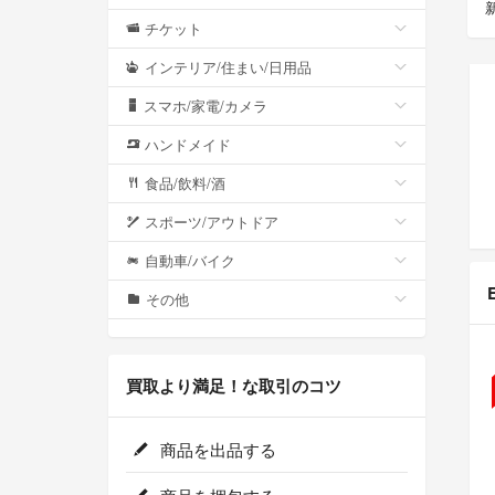
チケット
インテリア/住まい/日用品
スマホ/家電/カメラ
ハンドメイド
食品/飲料/酒
スポーツ/アウトドア
自動車/バイク
その他
買取より満足！な取引のコツ
商品を出品する