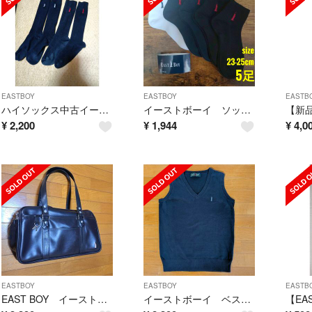
EASTBOY
EASTBOY
EASTB
ハイソックス中古イーストボーイ2足
イーストボーイ ソックス スクール 23〜25cm 5足
¥
2,200
¥
1,944
¥
4,0
EASTBOY
EASTBOY
EASTB
EAST BOY イーストボーイ スクールバック 学生鞄 ブラウン ロゴ刺繍 Scool Bag
イーストボーイ ベスト 紺 サイズ9号