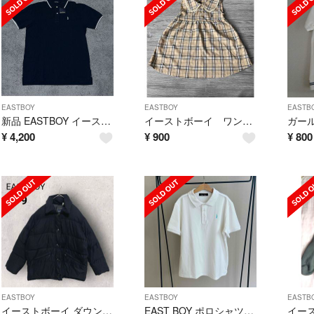
EASTBOY
EASTBOY
EASTB
新品 EASTBOY イーストボーイ 刺繍ロゴ ポロシャツ y2k 平成 L
イーストボーイ ワンピース 90センチ
¥
4,200
¥
900
¥
800
EASTBOY
EASTBOY
EASTB
イーストボーイ ダウンジャケット 9 黒 シンプル アウター 防寒 ボタン
EAST BOY ポロシャツ 11号サイズ 2枚セット