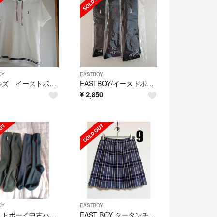
OY
EASTBOY
ガールズ イーストボーイ ポロシャツ(フード付き)
EASTBOY/イーストボーイ ハイソックス 3足セット 女神刺繍 ネイビー/紺
¥
2,850
OY
EASTBOY
イーストボーイ中古ハイソックス2足
EAST BOY タータンチェックスカート 裏地付き グレー×パープル サイズ9