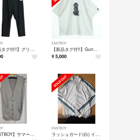
OY
EASTBOY
【新品タグ付!!】グリーンノート★シンプルボトム アウトレット品 ストレッチ 長ズボン 大きいサイズ19 黒系 z21918
【新品タグ付!!】Guriグリ★半袖Tシャツ アウトレット品 ビーグル犬pt 刺しゅう イーストボーイ 大きいサイズLL 白系 z21871
00
¥
5,000
OY
EASTBOY
【EASTBOY】サマーベスト
ラッシュガード(白) イーストボーイ