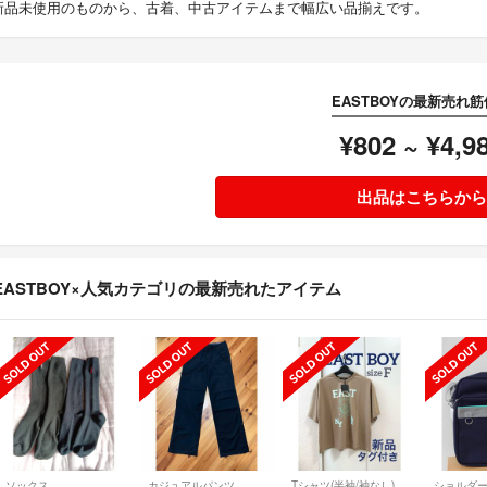
新品未使用のものから、古着、中古アイテムまで幅広い品揃えです。
EASTBOYの最新売れ
¥802 ~ ¥4,9
出品はこちらから
EASTBOY×人気カテゴリの最新売れたアイテム
ソックス
カジュアルパンツ
Tシャツ(半袖/袖なし)
ショルダ