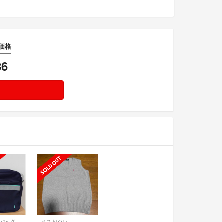
筋価格
86
ーバッグ
ベスト/ジレ