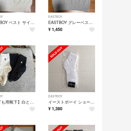
OY
EASTBOY
EASTBOY ベスト サイズ11
EASTBOY グレーベスト サイズ11
¥
1,450
OY
EASTBOY
【子ども用靴下】白と黒2個セット
イーストボーイ ショートソックス，2足組 女神刺繍 ホワイト白 サックス刺繍
¥
1,380