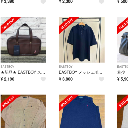
¥
3,390
¥
2,300
¥
500
EASTBOY
EASTBOY
EASTB
★新品★ EASTBOY スクールペンケース ペンポーチ ブラウン
EASTBOY メッシュポロシャツ〈UV加工・吸水速乾〉
¥
2,190
¥
3,800
¥
5,9