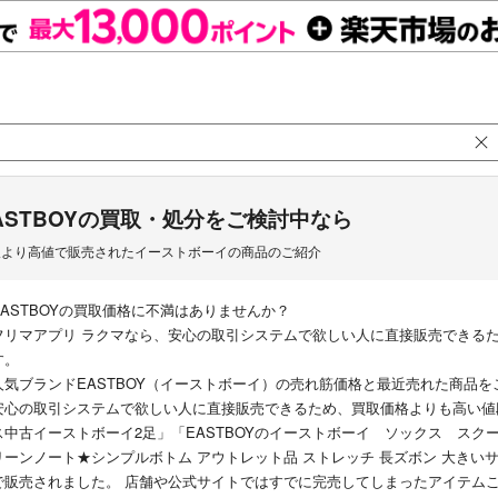
ASTBOYの買取・処分をご検討中なら
取より高値で販売されたイーストボーイの商品のご紹介
EASTBOYの買取価格に不満はありませんか？
フリマアプリ ラクマなら、安心の取引システムで欲しい人に直接販売できる
す。
人気ブランドEASTBOY（イーストボーイ）の売れ筋価格と最近売れた商品
安心の取引システムで欲しい人に直接販売できるため、買取価格よりも高い値段
ス中古イーストボーイ2足」「EASTBOYのイーストボーイ ソックス スクール 
リーンノート★シンプルボトム アウトレット品 ストレッチ 長ズボン 大きいサイ
で販売されました。 店舗や公式サイトではすでに完売してしまったアイテム