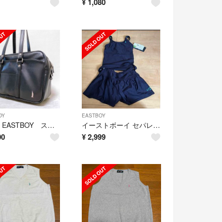
¥
1,080
OY
EASTBOY
希少 EASTBOY スクールバッグ シボ加工 ブラック 合成皮革 黒 ロゴ刺繍
イーストボーイ セパレート水着 160㎝
00
¥
2,999