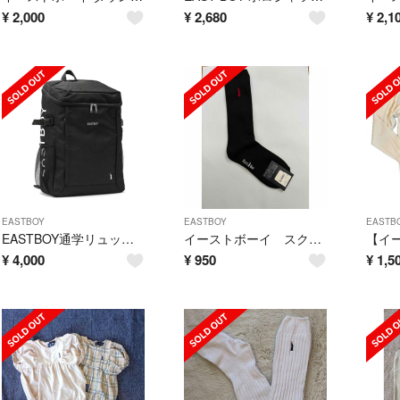
¥
2,000
¥
2,680
¥
2,1
EASTBOY
EASTBOY
EASTB
EASTBOY通学リュック クロ×シロ
イーストボーイ スクールソックス
¥
4,000
¥
950
¥
1,5