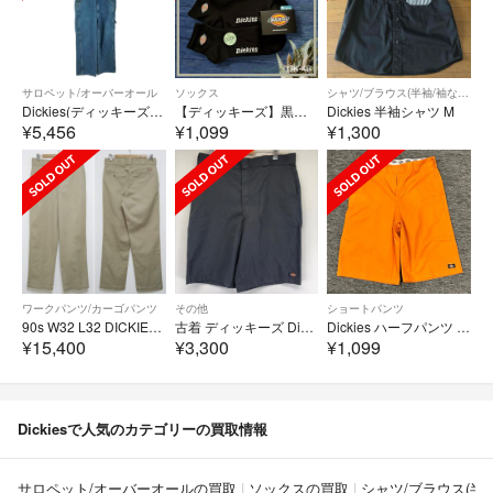
サロペット/オーバーオール
ソックス
シャツ/ブラウス(半袖/袖なし)
Dickies(ディッキーズ) メンズ オールインワン オーバーオール
【ディッキーズ】黒ワンポイント刺繍ロゴ涼感夏用❣️メンズソックス3足組 DK-4B☆25-27
Dickies 半袖シャツ M
¥5,456
¥1,099
¥1,300
ワークパンツ/カーゴパンツ
その他
ショートパンツ
90s W32 L32 DICKIES ワークパンツ 874 カーキ USA製
古着 ディッキーズ Dickies パンツ チノパン ワンポイントロゴ ハーフ ショート ワーク w40 ブラック系 メンズ
Dickies ハーフパンツ オレンジ
¥15,400
¥3,300
¥1,099
Dickiesで人気のカテゴリーの買取情報
サロペット/オーバーオールの買取
ソックスの買取
シャツ/ブラウス(半