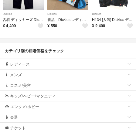
Dickies
Dickies
Dickies
古着 ディッキーズ Dickies パンツ チノパン ジッパーフライ ストレート 大きいサイズ スラックス 874 w40 L30 ブラック系 メンズ
新品 Dickies レディース ソックス 3足セット
H134 [人気] Dickies ディッキーズ デニムジャケット L ブラック カバーオール 2178-0150 | ★
¥
4,400
¥
550
¥
2,400
カテゴリ別の相場価格をチェック
レディース
メンズ
コスメ/美容
キッズ/ベビー/マタニティ
エンタメ/ホビー
楽器
チケット