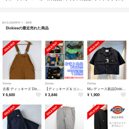
約10,000件中 1 - 36件
Dickiesの最近売れた商品
Dickies
Dickies
Dickies
古着 ディッキーズ Dickies ダック オーバーオール ワンポイント ジップ ハンマーループ スパナポケット 大きいサイズ ブラウン メンズ
【ディッキーズ＆コンバース】おまとめ12足組
Mレディース新品Dickiesディッキーズオープンカラークロップドシャツ半袖ワークシャツブラウスコットンダンプ綿100％
¥
6,600
¥
3,846
¥
1,900