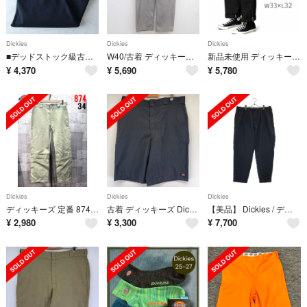
Dickies
Dickies
Dickies
■デッドストック級古着 Dickies ディッキーズ 874BK ワークパンツ チノ ブラック 黒 W32L30【WD2047】
W40/古着 ディッキーズ ワーク パンツ メンズ 00年代 00s 大きいサイズ グレー 26jul23
新品未使用 ディッキーズ ダブルニーワークパンツ BK W33×L32 ブラック
¥
4,370
¥
5,690
¥
5,780
Dickies
Dickies
Dickies
ディッキーズ 定番 874 ワークパンツ 34 ベージュ Dickies
古着 ディッキーズ Dickies パンツ チノパン ワンポイントロゴ ハーフ ショート ワーク w40 ブラック系 メンズ
【美品】 Dickies / ディッキーズ | 2025AW | × GORO NAKATSUGAWA / 5601 Two Pleated Pants 2プリーツ テーパードパンツ | XL | ブラック | メンズ
¥
2,980
¥
3,300
¥
7,700