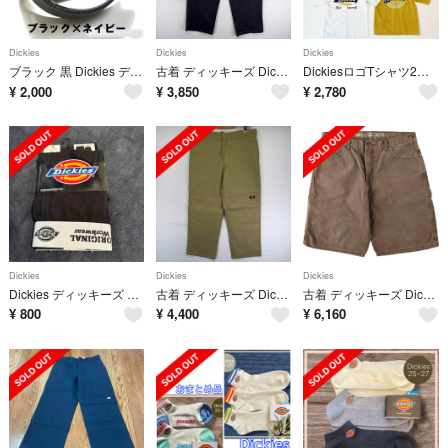
Dickies
Dickies
Dickies
ブラック 黒 Dickies ディッキーズ 068 バイカラー 40mm ベルト
古着 ディッキーズ Dickies パンツ ダブルニー ワンポイント ジップ ツールポケット 大きいサイズ w40 L30 ブラック系 メンズ
DickiesロゴTシャツ2枚セットバックロゴ刺繍 サイズ違いセット2色カラー
¥
2,000
¥
3,850
¥
2,780
Dickies
Dickies
Dickies
Dickies ディッキーズ 前閉じ ボクサーパンツ Mサイズ ブラック
古着 ディッキーズ Dickies パンツ ダブルニー ツールポケット ジッパーフライ ワンポイントロゴ w36 L30 ベージュ系 メンズ
古着 ディッキーズ Dickies RELAXED ダック地ペインターショーツ ハーフパンツ メンズw36相当/eaa656828
¥
800
¥
4,400
¥
6,160