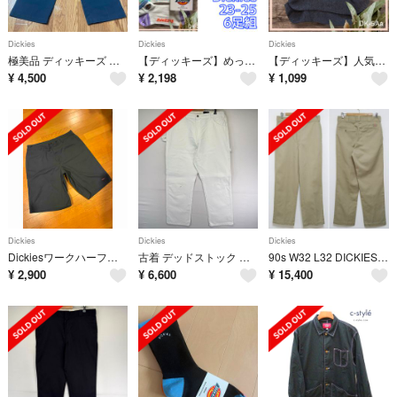
Dickies
Dickies
Dickies
極美品 ディッキーズ ダブルニー ルーズフィット W30 紺 ネイビー
【ディッキーズ】めっちゃ可愛いソックスおまとめ‼️レディース靴下 6足組
【ディッキーズ】人気のメンズサマーソックス 3足組
¥
4,500
¥
2,198
¥
1,099
Dickies
Dickies
Dickies
Dickiesワークハーフパンツ超大きいsize W42 used 紺
古着 デッドストック ディッキーズ Dickies パンツ ワンポイントロゴ タグ付 ペインター ハンマーループ w40 L30 ホワイト系 メンズ
90s W32 L32 DICKIES ワークパンツ 874 カーキ USA製
¥
2,900
¥
6,600
¥
15,400