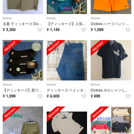
Dickies
Dickies
Dickies
古着 ディッキーズ Dickies パンツ ハーフパンツ ワンポイントロゴ ショーツ ジッパーフライ 半ズボン ワーク w42 ベージュ系 メンズ
【ディッキーズ】人気のミックス生地❣️メンズワンポイント刺繍ソックス3足組 DK-6B☆25-27
Dickies ハーフパンツ オレンジ
¥
3,300
¥
1,149
¥
1,099
Dickies
Dickies
Dickies
【ディッキーズ】黒ワンポイント刺繍ロゴ涼感夏用❣️メンズソックス3足組 DK-4B☆25-27
ディッキーズ ペインターパンツ デニム地 メキシコ製 刺繍 34×32
Dickies ポロシャツ Lサイズ ブルー
¥
1,099
¥
6,600
¥
699