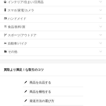
インテリア/住まい/日用品
スマホ/家電/カメラ
ハンドメイド
食品/飲料/酒
スポーツ/アウトドア
自動車/バイク
その他
買取より満足！な取引のコツ
商品を出品する
商品を梱包する
発送方法の選び方