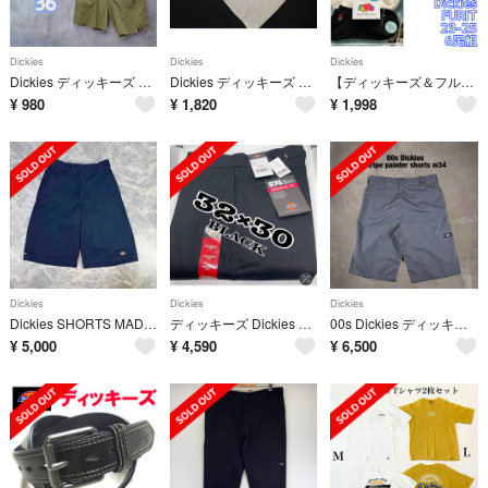
Dickies
Dickies
Dickies
Dickies ディッキーズ Loose Fit 裁断 ハーフパンツ 36
Dickies ディッキーズ カノコ プリント 半袖 ポロシャツ sizeL/ライトグレー ■◆ メンズ
【ディッキーズ＆フルーツオブザルーム】人気のサマーソックスワンポイント刺繍おまとめ品メンズ
¥
980
¥
1,820
¥
1,998
Dickies
Dickies
Dickies
Dickies SHORTS MADE IN USA TALON ZIP
ディッキーズ Dickies オリジナル 874 ワークパンツ ブラック
00s Dickies ディッキーズ ストライプ ワークショーツ パンツ W34
¥
5,000
¥
4,590
¥
6,500