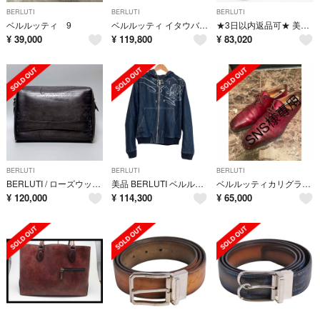
BERLUTI
BERLUTI
BERLUTI
ベルルッティ 9
ベルルッティ イタウバ ワイド ネオ ラウンドファスナー セカンドバッグ ウォレット ヴェネチア カーフレザー メンズ Berluti 【234-81378】
★3日以内返品可★ 美品 Berluti ベルルッティ カリグラフィ ラウンドジップウォレット - 長財布 グレー カーフレザー メンズ
¥
39,000
¥
119,800
¥
83,020
BERLUTI
BERLUTI
BERLUTI
BERLUTI / ローズウッド ジップポーチ クラッチバッグ グレー メンズ
美品 BERLUTI ベルルッティ カリグラフィースクリットデニムパーカー R52 インディゴ メンズ 古着 中古 USED
ベルルッティカリグラフィー シューズ
¥
120,000
¥
114,300
¥
65,000