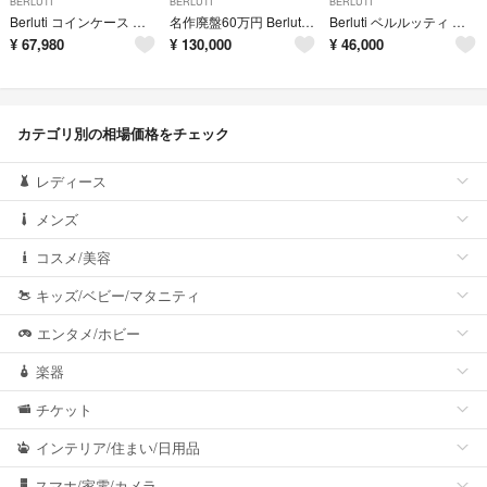
BERLUTI
BERLUTI
BERLUTI
Berluti コインケース カリグラフィ レザー ブルー ブラック
名作廃盤60万円 Berluti スカーズ スクリット シューズ 8
Berluti ベルルッティ ビスポークシューズ
¥
67,980
¥
130,000
¥
46,000
カテゴリ別の相場価格をチェック
レディース
メンズ
コスメ/美容
キッズ/ベビー/マタニティ
エンタメ/ホビー
楽器
チケット
インテリア/住まい/日用品
スマホ/家電/カメラ