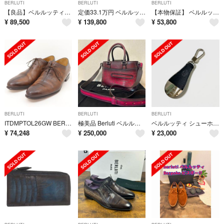
BERLUTI
BERLUTI
BERLUTI
【良品】ベルルッティ クラッチバッグ テルシオ スクリット オルガ期 パティーヌ
定価33.1万円 ベルルッティ テルシオ スクリットレザークラッチバッグ ネロ
【本物保証】 ベルルッティ BERLUTI カリグラフィ コインケース付 二つ折り財布 パティーヌ レザー ブラウン スクリット
¥
89,500
¥
139,800
¥
53,800
BERLUTI
BERLUTI
BERLUTI
ITDMPTOL26GW BERLUTI ベルルッティ カリグラフィ シューズ ビジネスシューズ ドレスシューズ ポインテッドトゥ ブラウン 茶 メンズ サイズ 6 1/2
極美品 Berluti ベルルッティ トゥジュール ガリバー 2way バッグ
ベルルッティ シューホーン ロゴ キーリング キーホルダー
¥
74,248
¥
250,000
¥
23,000