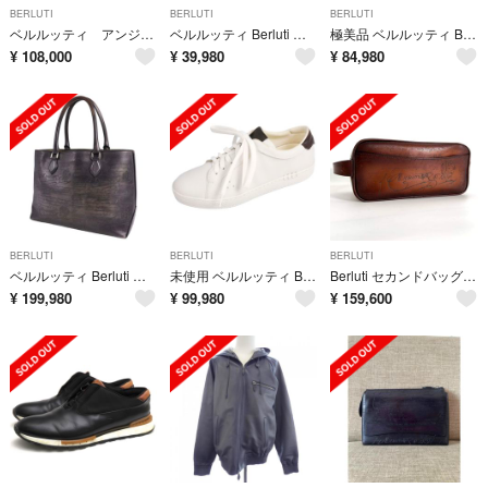
BERLUTI
BERLUTI
BERLUTI
ベルルッティ アンジュール レザー トートバッグ■0625ao488904
ベルルッティ Berluti ベルト レザーベルト リバーシブル カリグラフィー スクリットレザー メンズ ブラウン/カーキ
極美品 ベルルッティ Berluti ベルト レザーベルト リバーシブル カリグラフィー スクリットレザー メンズ 115 ブラック
¥
108,000
¥
39,980
¥
84,980
BERLUTI
BERLUTI
BERLUTI
ベルルッティ Berluti バッグ Toujours トゥジュール トートバッグ カリグラフィ ヴェネチアレザー カバン メンズ 黒
未使用 ベルルッティ BERLUTI スニーカー プレイタイム PLAYTIME ローカット レザー シューズ 靴 メンズ 6.5(26cm) 白
Berluti セカンドバッグ フォーミュラ 1003 スクリットレザー 茶
¥
199,980
¥
99,980
¥
159,600