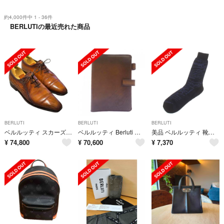
約4,000件中 1 - 36件
BERLUTIの最近売れた商品
BERLUTI
BERLUTI
BERLUTI
ベルルッティ スカーズ サイズ7 カリグラフィー パティーヌ 革靴 Berluti
ベルルッティ Berluti スクリット 手帳ケース
美品 ベルルッティ 靴下 メンズ Berluti
¥
74,800
¥
70,600
¥
7,370