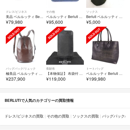
ドレス/ビジネス
その他
ソックス
美品 ベルルッティ Berluti ローファー アンディ デムジュール モカシン ビジネスシューズ 革靴 9.5(29cm相当) ネイビー
ベルルッティ Berluti イタウバスクエアスクリットレザージップ WALLET
Berluti ベルルッティ シャドウ ゴースト ソックス 表記サイズ:M コットン グレー メンズ / 241004012624
¥79,980
¥95,600
¥5,000
バッグパック/リュック
長財布
トートバッグ
極美品 ベルルッティ アレッサンドロ レザー リュックサック リュック バックパック ビジネス バッグ A4 メンズ MIE EB23-1
【本物保証】 布袋付 超美品 ベルルッティ BERLUTI 日本限定 カリグラフィ イタウバ ラウンドファスナー長財布 307759 ヴェネチアカーフ
ベルルッティ Berluti バッグ Toujours トゥジュール トートバッグ カリグラフィ ヴェネチアレザー カバン メンズ 黒
¥237,900
¥119,000
¥199,980
BERLUTIで人気のカテゴリーの買取情報
ドレス/ビジネスの買取
その他の買取
ソックスの買取
バッグパック/