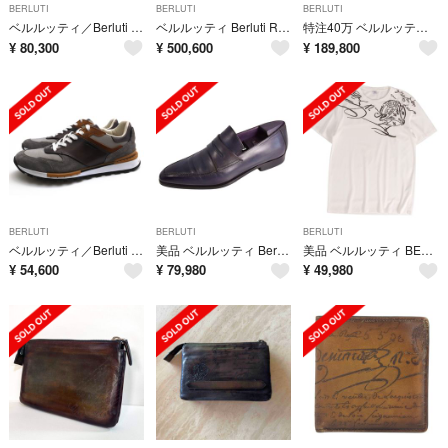
BERLUTI
BERLUTI
BERLUTI
ベルルッティ／Berluti シューズ スニーカー 靴 ローカット メンズ 男性 男性用 ナイロン レザー 革 本革 ブラック 黒 S6318-001 Fast Track Slip On ファストトラック スリッポン
ベルルッティ Berluti R27LBL152 レザージャケット
特注40万 ベルルッティ テルシオ レザー セカンドバッグ グレープス 限定品
¥
80,300
¥
500,600
¥
189,800
BERLUTI
BERLUTI
BERLUTI
ベルルッティ／Berluti シューズ スニーカー 靴 ローカット メンズ 男性 男性用 レザー 革 本革 グレー 灰色 Run Track Low Top Sneakers
美品 ベルルッティ Berluti ローファー アンディ デムジュール モカシン ビジネスシューズ 革靴 9.5(29cm相当) ネイビー
美品 ベルルッティ BERLUTI Tシャツ カットソー ショートスリーブ 半袖 カリグラフィー 刺繍 トップス メンズ Mホワイト
¥
54,600
¥
79,980
¥
49,980