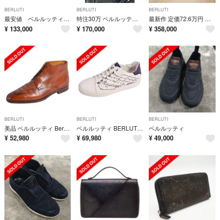
BERLUTI
BERLUTI
BERLUTI
最安値 ベルルッティ 鞄 バックパック リュック
特注30万 ベルルッティ イタウバ レザー 長財布 エレファントグレー シルバー
最新作 定価72.6万円 ベルルッティ ルッティ25パティーヌレザートートバッグ
¥
133,000
¥
170,000
¥
358,000
BERLUTI
BERLUTI
BERLUTI
美品 ベルルッティ Berluti ブーツ Uチップ レースアップ レザー 革靴 メンズ 9(28.5cm相当) ブラウン
ベルルッティ BERLUTI スニーカー プレイタイム PLAYTIME カリグラフィー スクリットレザー レザー 靴 メンズ 8(27.5cm)
ベルルッティ
¥
52,980
¥
69,980
¥
49,000