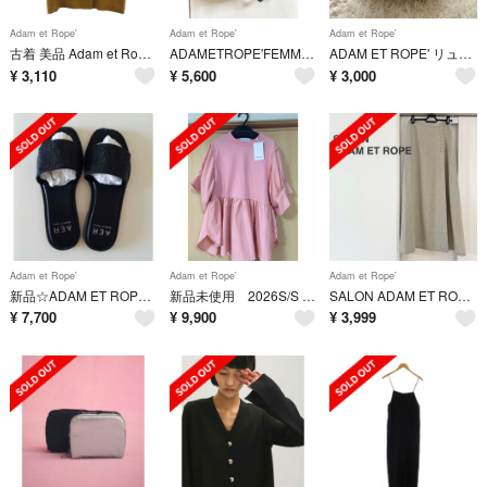
Adam et Rope'
Adam et Rope'
Adam et Rope'
古着 美品 Adam et Rope' アダムエロペ ダブルブレスト ジャケット F ブラウン レディース
ADAMETROPE'FEMMEリュック
ADAM ET ROPE' リュック 幾何学模様 キャンバス生地 アダムエロペ
¥
3,110
¥
5,600
¥
3,000
Adam et Rope'
Adam et Rope'
Adam et Rope'
新品☆ADAM ET ROPE ラインストーン サンダル（24.0）
新品未使用 2026S/S 新作 ADAM ET ROPE' FEMMEトップス
SALON ADAM ET ROPE トリアセテートセミフレアスカート
¥
7,700
¥
9,900
¥
3,999