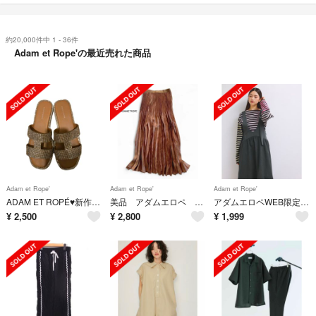
約20,000件中 1 - 36件
Adam et Rope'の最近売れた商品
Adam et Rope'
Adam et Rope'
Adam et Rope'
ADAM ET ROPÉ♥️新作新品同様今季春夏キラキラサンダル
美品 アダムエロペ ロング プリーツスカート ゴールドベージュ 上品 セレモニー
アダムエロペWEB限定】ディープネックAラインワンピース
¥
2,500
¥
2,800
¥
1,999