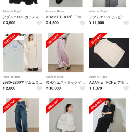
Adam et Rope'
Adam et Rope'
Adam et Rope'
アダムエロペ カーディガン L 黒 ブラック ノーカラー ボタンレス /NL
ADAM ET ROPÉ FEMME 晴雨兼用ベーシックローファー
アダムエロペワンピース36
¥
3,900
¥
4,800
¥
11,000
Adam et Rope'
Adam et Rope'
Adam et Rope'
2980⇨2800アダムエロペ 定価1.5万カットアウトワンピース 白 コットン
撥水ウエストタックイージーパンツ
ADAM ET ROPE' アダムエロペ ノースリーブ ニット セーター size38/白 ■◆ レディース
¥
2,800
¥
10,000
¥
1,370