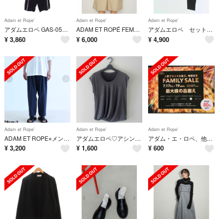
Adam et Rope'
Adam et Rope'
Adam et Rope'
アダムエロペ GAS-05320 サイドレース トラックパンツ ロング 黒
ADAM ET ROPÉ FEMME 【逸品・サステナブル】シャツロンパース
アダムエロペ セットアップ DAM ET ROPÉ HOMME オープンカラーシャツ
¥
3,860
¥
6,000
¥
4,900
Adam et Rope'
Adam et Rope'
Adam et Rope'
ADAM ET ROPE⭐︎メンズ⭐︎ワイドテーパードアンクルパンツ
アダムエロペ♡アシンメトリーカットソー
アダム・エ・ロペ、他 JUNグループ ファミリーセール
¥
3,200
¥
1,600
¥
600