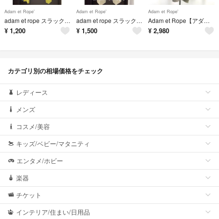
Adam et Rope'
Adam et Rope'
Adam et Rope'
adam et rope スラックス
adam et rope スラックス ハイウエスト
Adam et Rope【アダムエロペ】麻/シルク混/ロング丈カーディガン【38/レディースM程度/茶系/brown】Tops/sweater◆BJ091-b
¥
1,200
¥
1,500
¥
2,980
カテゴリ別の相場価格をチェック
レディース
メンズ
コスメ/美容
キッズ/ベビー/マタニティ
エンタメ/ホビー
楽器
チケット
インテリア/住まい/日用品