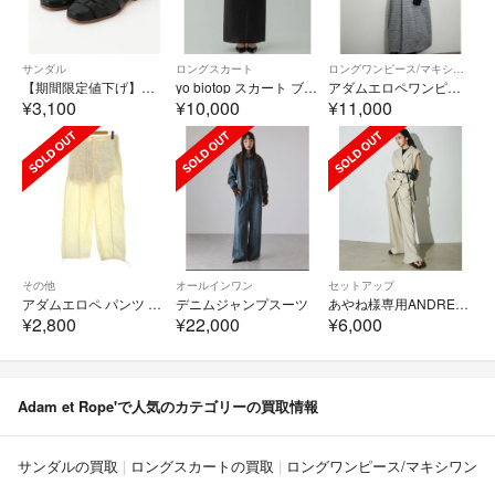
サンダル
ロングスカート
ロングワンピース/マキシワンピース
【期間限定値下げ】ロペ ROPE グルカサンダル
yo biotop スカート ブラック
アダムエロペワンピース36
¥3,100
¥10,000
¥11,000
その他
オールインワン
セットアップ
アダムエロペ パンツ ナイロン 38 ベージュ ドローストリング ポケット付き
デニムジャンプスーツ
あやね様専用ANDREA&Co. ベージュ系セットアップ
¥2,800
¥22,000
¥6,000
Adam et Rope'で人気のカテゴリーの買取情報
サンダルの買取
ロングスカートの買取
ロングワンピース/マキシワンピ