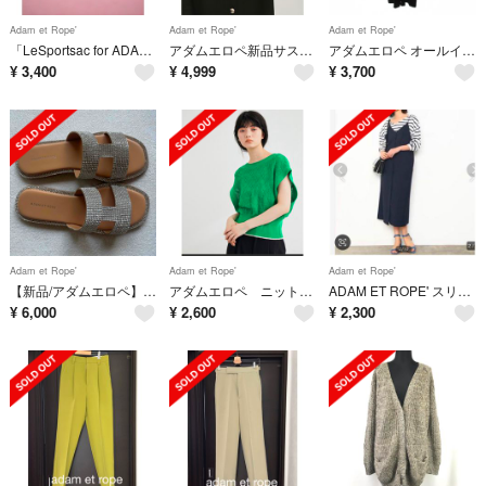
Adam et Rope'
Adam et Rope'
Adam et Rope'
「LeSportsac for ADAM ET ROPE'」ポーチ（シルバー）
アダムエロペ新品サステナブル】メニーボタンワンピース
アダムエロペ オールインワン F 黒 ブラック スクエアネック ロング丈 /LP
¥
3,400
¥
4,999
¥
3,700
Adam et Rope'
Adam et Rope'
Adam et Rope'
【新品/アダムエロペ】Iストラップラインストーンサンダルサンダル
アダムエロペ ニットベスト グリーン
ADAM ET ROPE' スリットキャミワンピース ラップスリップドレス
¥
6,000
¥
2,600
¥
2,300