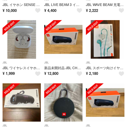
JBL イヤホン SENSE PRO BLACK 新品未開封
JBL LIVE BEAM 3 イヤホンケース 充電器 充電ケースのみ
JBL WAVE BEAM 充電器 イヤホンケース 充電ケース のみ
¥
10,000
¥
4,400
¥
2,222
JBL
JBL
JBL
JBL ワイヤレスイヤホン LIVE PRO+ TWS【本体、イヤホン左右、イヤーチップ 、おまけ付き】
新品未開封品 JBL CHARGE5 Bluetoothスピーカー 2ウェイ・スピーカー構成/USB C充電/IP67防塵防水
JBL スポーツ向けイヤホン ENDURANCE RUN TEAL
¥
1,999
¥
12,800
¥
2,180
JBL
JBL
JBL