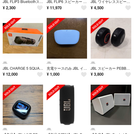
JBL FLIP3 Bluetoothスピーカー
JBL FLIP6 スピーカー ブラック 新品
JBL ワイヤレススピーカー CHARGE 3 BLACK
¥
2,300
¥
11,970
¥
4,500
JBL
JBL
JBL
JBL CHARGE 5 SQUAD モバイルバッテリー機能付きポータブル防水ス
充電ケースのみ JBL イヤホン WAVE BUDS 2 WHITE
JBL スピーカー PEBBLES
¥
12,000
¥
1,000
¥
3,800
JBL
JBL
JBL