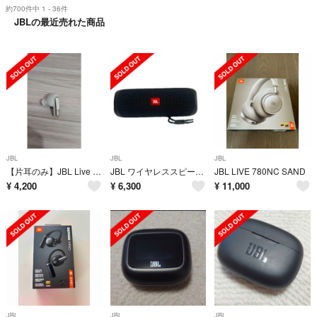
約700件中 1 - 36件
JBLの最近売れた商品
JBL
JBL
JBL
​【片耳のみ】JBL Live Beam 3 左耳（L側）イヤホン単体 シルバー
JBL ワイヤレススピーカー FLIP5 BLACK
JBL LIVE 780NC SAND
¥
4,200
¥
6,300
¥
11,000
JBL
JBL
JBL