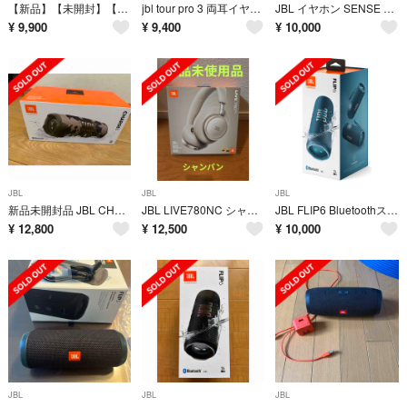
【新品】【未開封】【未使用】JBL SENSE PRO ブルー
jbl tour pro 3 両耳イヤホンのみ
JBL イヤホン SENSE PRO BLACK 新品未開封
¥
9,900
¥
9,400
¥
10,000
JBL
JBL
JBL
新品未開封品 JBL CHARGE5 Bluetoothスピーカー 2ウェイ・スピーカー構成/USB C充電/IP67防塵防水
JBL LIVE780NC シャンパン 新品未使用
JBL FLIP6 Bluetoothスピーカー USB C充電/IP67防塵防水/ポータブル ブルー JBLFLIP6BLU
¥
12,800
¥
12,500
¥
10,000
JBL
JBL
JBL