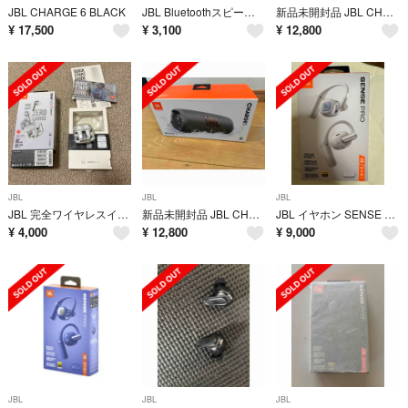
JBL CHARGE 6 BLACK
JBL Bluetoothスピーカー CLIP3 ブラック
新品未開封品 JBL CHARGE5 Bluetoothスピーカー 2ウェイ・スピーカー構成/USB C充電/IP67防塵防水
¥
17,500
¥
3,100
¥
12,800
JBL
JBL
JBL
JBL 完全ワイヤレスイヤホン TUNE FLEX GHOST EDITION WHITE
新品未開封品 JBL CHARGE5 Bluetoothスピーカー 2ウェイ・スピーカー構成/USB C充電/IP67防塵防水
JBL イヤホン SENSE PRO GREIGE
¥
4,000
¥
12,800
¥
9,000
JBL
JBL
JBL