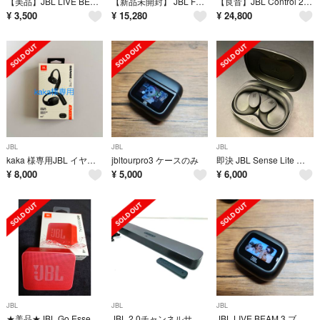
【美品】JBL LIVE BEAM 3 ブラック 充電ケースのみ
【新品未開封】 JBL FLIP 7 BLACK
【良音】JBL Control 25A スピーカー ペア スピコンコネクタ付属
¥
3,500
¥
15,280
¥
24,800
JBL
JBL
JBL
kaka 様専用JBL イヤホン SENSE LITE BLACK
jbltourpro3 ケースのみ
即決 JBL Sense Lite ワイヤレスイヤホン ブラック
¥
8,000
¥
5,000
¥
6,000
JBL
JBL
JBL
★美品★JBL Go Essential Bluetoothスピーカー
JBL 2.0チャンネルサウンドバー BAR 2.0 ALL-IN-O
JBL LIVE BEAM 3 ブラック 充電ケースのみ