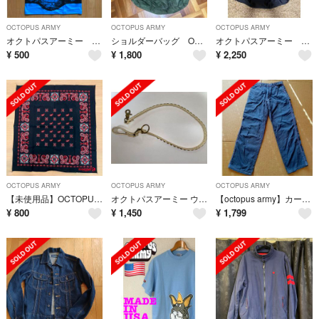
OCTOPUS ARMY
OCTOPUS ARMY
OCTOPUS ARMY
オクトパスアーミー Tシャツ M
ショルダーバッグ OCTOPUS ARMY
オクトパスアーミー ショルダーバッグ BLACK
¥
500
¥
1,800
¥
2,250
OCTOPUS ARMY
OCTOPUS ARMY
OCTOPUS ARMY
【未使用品】OCTOPUS ARMY オクトパスアーミー バンダナ
オクトパスアーミー ウォレットチェーン
【octopus army】カーゴパンツ Lサイズ
¥
800
¥
1,450
¥
1,799