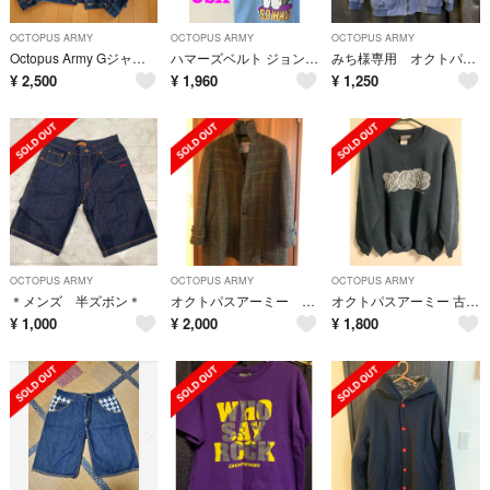
OCTOPUS ARMY
OCTOPUS ARMY
OCTOPUS ARMY
Octopus Army Gジャンデニムジャケット
ハマーズベルト ジョンヴァンハマーズベルト MADEINUSA
みち様専用 オクトパスアーミー ジャケット
¥
2,500
¥
1,960
¥
1,250
OCTOPUS ARMY
OCTOPUS ARMY
OCTOPUS ARMY
＊メンズ 半ズボン＊
オクトパスアーミー ハリスツイードコート 売り切り！4日まで
オクトパスアーミー 古着 アメカジ トレーナー
¥
1,000
¥
2,000
¥
1,800