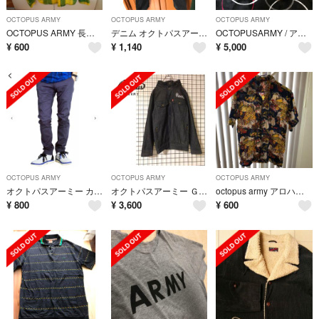
OCTOPUS ARMY
OCTOPUS ARMY
OCTOPUS ARMY
OCTOPUS ARMY 長袖シャツ(Mサイズ)
デニム オクトパスアーミー
OCTOPUSARMY / アウター
¥
600
¥
1,140
¥
5,000
OCTOPUS ARMY
OCTOPUS ARMY
OCTOPUS ARMY
オクトパスアーミー カラー タイト チノパン パンツ ダークグレー 新品タグ付
オクトパスアーミー Ｇジャン デニムジャケット フード付
octopus army アロハシャツ
¥
800
¥
3,600
¥
600