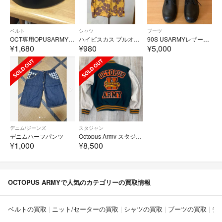
ベルト
シャツ
ブーツ
OCT専用OPUSARMY（オクトパスアーミー）革ベルト 黒 76cm～86cm
ハイビスカス プルオーバー アロハシャツ☆OCTOPUS ARMY ☆
90S USARMYレザーコンバットブーツ サイズ : 25cm
¥1,680
¥980
¥5,000
デニム/ジーンズ
スタジャン
デニムハーフパンツ
Octopus Army スタジャン L フルデコ
¥1,000
¥8,500
OCTOPUS ARMYで人気のカテゴリーの買取情報
ベルトの買取
ニット/セーターの買取
シャツの買取
ブーツの買取
デ