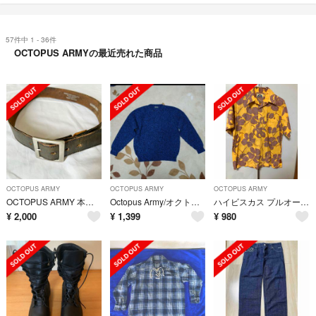
57件中 1 - 36件
OCTOPUS ARMYの最近売れた商品
OCTOPUS ARMY
OCTOPUS ARMY
OCTOPUS ARMY
OCTOPUS ARMY 本革ベルト ブラジル製 Waxy Leather 茶
Octopus Army/オクトパス アーミー/メンズ/セーター/M/青✕黒
ハイビスカス プルオーバー アロハシャツ☆OCTOPUS ARMY ☆
¥
2,000
¥
1,399
¥
980