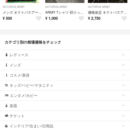
OCTOPUS ARMY
OCTOPUS ARMY
OCTOPUS ARMY
メンズ オクトパスアーミー ポロシャツ
ARMY Tシャツ 切りっぱなし 90s 古着
価格改定 オクトパスアーミー コーデュロイコート ウォームブラック
¥
500
¥
1,000
¥
2,750
カテゴリ別の相場価格をチェック
レディース
メンズ
コスメ/美容
キッズ/ベビー/マタニティ
エンタメ/ホビー
楽器
チケット
インテリア/住まい/日用品