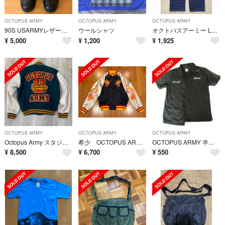
OCTOPUS ARMY
OCTOPUS ARMY
OCTOPUS ARMY
90S USARMYレザーコンバットブーツ サイズ : 25cm
ウールシャツ
オクトパスアーミー Lサイズ ジーパン ゆったり ジーンズ スケーター
¥
5,000
¥
1,200
¥
1,925
OCTOPUS ARMY
OCTOPUS ARMY
OCTOPUS ARMY
Octopus Army スタジャン L フルデコ
希少 OCTOPUS ARMY 豪華刺繍 オクトパスアーミー 渋カジ スカジャン
OCTOPUS ARMY 半袖シャツ
¥
8,500
¥
6,700
¥
550