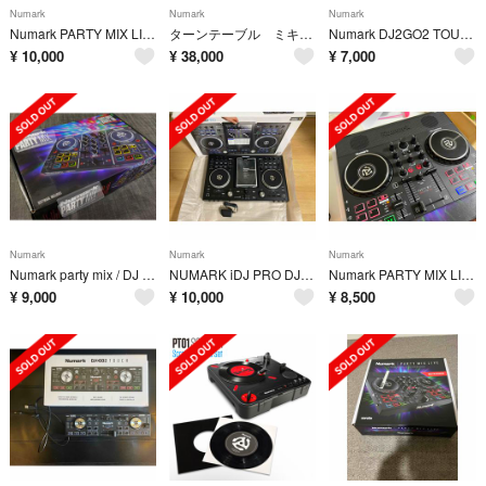
Numark
Numark
Numark
Numark PARTY MIX LIVE
ターンテーブル ミキサーセットnumark TT200 dm1050
Numark DJ2GO2 TOUCH
¥
10,000
¥
38,000
¥
7,000
Numark
Numark
Numark
Numark party mix / DJ コントローラー
NUMARK iDJ PRO DJ機材 音響 ipod iphone ipad
Numark PARTY MIX LIVE
¥
9,000
¥
10,000
¥
8,500