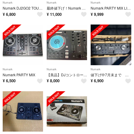
Numark
Numark
Numark
Numark DJ2GO2 TOUCH
最終値下げ！Numark pt01 純正品 7インチレコードお付けします！
Numark PARTY MIX LIVE
¥
6,800
¥
11,000
¥
9,999
Numark
Numark
Numark
Numark PARTY MIX
【美品】DJコントローラー NUMARK Pro 3
値下げ中7月末まで Numark / DJ 2 GO2 TOUCH
¥
6,500
¥
8,000
¥
6,900