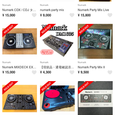
Numark
Numark
Numark
Numark CDX / CDJ ターンテーブル DJコントローラ
numark party mix
Numark Party Mix Live
¥
15,000
¥
9,000
¥
15,800
Numark
Numark
Numark
Numark MIXDECK EXPRESS
【現状品・通電確認済】Numark DM1635 高性能 4ch DJミキサー
Numark Party Mix II
¥
15,000
¥
4,300
¥
9,500