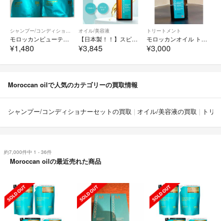
シャンプー/コンディショナーセット
オイル/美容液
トリートメント
モロッカンビューティ ディープモイスト シャンプー＆トリートメント詰替用
【日本製！！】スピード発送！！モロッカンオイル 100ml ポンプ付き！！
モロッカンオイル トリートメント 100ml 正規品 ポンプ付
¥1,480
¥3,845
¥3,000
Moroccan oilで人気のカテゴリーの買取情報
シャンプー/コンディショナーセットの買取
オイル/美容液の買取
トリ
約7,000件中 1 - 36件
Moroccan oilの最近売れた商品