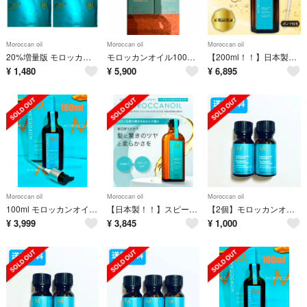
Moroccan oil
Moroccan oil
Moroccan oil
20%増量版 モロッカンビューティモイストシャンプー＆トリートメント詰替用
モロッカンオイル100ml 2本 新品未使用
【200ml！！】日本製！！スピード発送！！モロッカンオイル200ml ポンプ付
¥
1,480
¥
5,900
¥
6,895
Moroccan oil
Moroccan oil
Moroccan oil
100ml モロッカンオイル MOROCCANOIL トリートメント 国内正規
【日本製！！】スピード発送！！モロッカンオイル 100ml ポンプ付き！！
【2個】モロッカンオイル トリートメント 10ml 洗い流さないトリートメント
¥
3,999
¥
3,845
¥
1,000