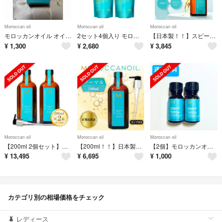
Moroccan oil
Moroccan oil
Moroccan oil
モロッカンオイル オイルトリートメント
2セット4個入り モロッカンビューティモイスト シャンプー＆トリートメント詰替用
【日本製！！】スピード発送！！モロッカンオイル 100ml ポンプ付き！！
¥
1,300
¥
2,680
¥
3,845
Moroccan oil
Moroccan oil
Moroccan oil
【200ml 2個セット】日本製！スピード発送！！モロッカンオイル200ml×2
【200ml！！】日本製！！スピード発送！！モロッカンオイル200ml ポンプ付
【2個】モロッカンオイル トリートメント 10ml 洗い流さないトリートメント
¥
13,495
¥
6,695
¥
1,000
カテゴリ別の相場価格をチェック
レディース