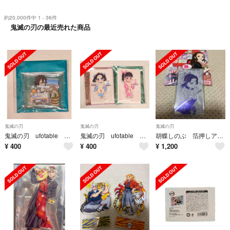
約20,000件中 1 - 36件
鬼滅の刃の最近売れた商品
鬼滅の刃
鬼滅の刃
鬼滅の刃
鬼滅の刃 ufotable 伊黒小芭内
鬼滅の刃 ufotable 栗花落カナヲ 神崎アオイ
胡蝶しのぶ 箔押しアクリルキーホルダー
¥
400
¥
400
¥
1,200