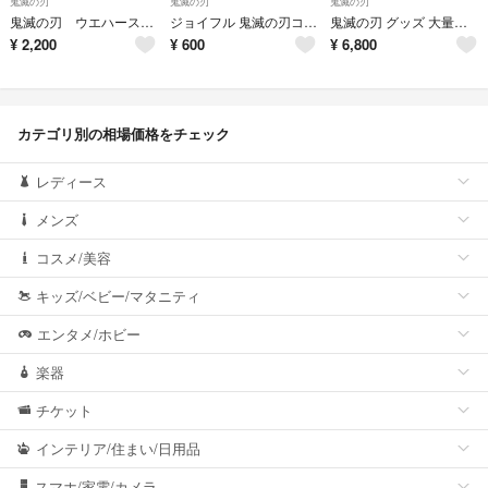
鬼滅の刃
鬼滅の刃
鬼滅の刃
鬼滅の刃 ウエハース 其ノ十五 シークレット 2枚
ジョイフル 鬼滅の刃コラボ アクリルキーホルダー 2個セット
鬼滅の刃 グッズ 大量まとめ売り 一番くじ ファイル タオル フィギュア キーホルダー カプセルトイ 2ページ目に追加があります
¥
2,200
¥
600
¥
6,800
カテゴリ別の相場価格をチェック
レディース
メンズ
コスメ/美容
キッズ/ベビー/マタニティ
エンタメ/ホビー
楽器
チケット
インテリア/住まい/日用品
スマホ/家電/カメラ