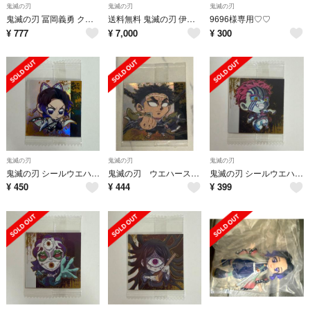
鬼滅の刃
鬼滅の刃
鬼滅の刃
鬼滅の刃 冨岡義勇 クリスマス アクリルスタンド
送料無料 鬼滅の刃 伊黒小芭内 時透無一郎 不死川実弥 フィギュアまとめ売セット
9696様専用♡♡
¥
777
¥
7,000
¥
300
鬼滅の刃
鬼滅の刃
鬼滅の刃
鬼滅の刃 シールウエハース 其ノ十五 胡蝶しのぶ 極レア 15-21
鬼滅の刃 ウエハース15 悲鳴嶼行冥
鬼滅の刃 シールウエハース 其ノ十五 猗窩座 15-15
¥
450
¥
444
¥
399