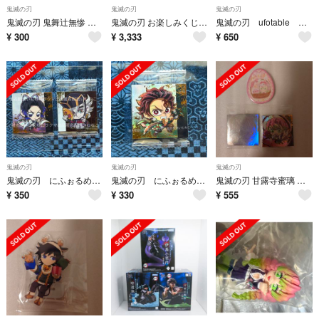
鬼滅の刃
鬼滅の刃
鬼滅の刃
鬼滅の刃 鬼舞辻無惨 ウエハース15 シール
鬼滅の刃 お楽しみくじ 胡蝶しのぶ ロング スクエア缶バッジ アクリルステッカ
鬼滅の刃 ufotable 竈門禰豆子
¥
300
¥
3,333
¥
650
鬼滅の刃
鬼滅の刃
鬼滅の刃
鬼滅の刃 にふぉるめーしょん ディフォルメシール 15 胡蝶しのぶ 極レア 童磨 スーパーレア
鬼滅の刃 にふぉるめーしょん ディフォルメシール 15 竈門炭治郎 極レア
鬼滅の刃 甘露寺蜜璃 イースター缶バッジ ウエハース15 シール
¥
350
¥
330
¥
555