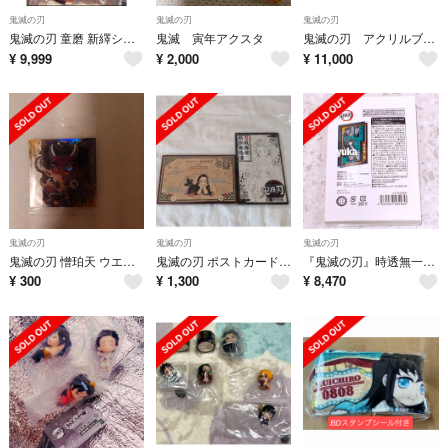
鬼滅の刃
鬼滅の刃
鬼滅の刃
鬼滅の刃 童磨 新繹シリーズ アクリルスタンド 缶バッジ レーザーチケット クリアカード グッズ4点セット
鬼滅 寅年アクスタ
鬼滅の刃 アクリルブロック 原画展 名古屋 竈門炭治郎 竈門禰豆子
¥
9,999
¥
2,000
¥
11,000
鬼滅の刃
鬼滅の刃
鬼滅の刃
鬼滅の刃 憎珀天 ウエハース15 シール
鬼滅の刃 ポストカード 小冊子 鬼殺隊報特別報告書
『鬼滅の刃』時透無一郎 バースデー箔onアクリルブロック バースデイ2026
¥
300
¥
1,300
¥
8,470