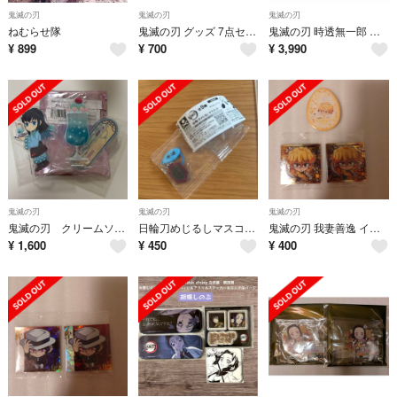
鬼滅の刃
鬼滅の刃
鬼滅の刃
ねむらせ隊
鬼滅の刃 グッズ 7点セット 即購入可
鬼滅の刃 時透無一郎 誕生祭 ドリンクカップホルダー スリーブ
¥
899
¥
700
¥
3,990
鬼滅の刃
鬼滅の刃
鬼滅の刃
鬼滅の刃 クリームソーダパーラー 時透無一郎 アクスタ
日輪刀めじるしマスコット 冨岡義勇
鬼滅の刃 我妻善逸 イースター缶バッジ ウエハース15 シール
¥
1,600
¥
450
¥
400