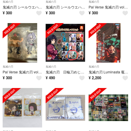
鬼滅の刃
鬼滅の刃
鬼滅の刃
鬼滅の刃 シールウエハース 其ノ十五 玉壺 15-13
鬼滅の刃 シールウエハース 其ノ十五 鳴女 15-10
Pal Verse 鬼滅の刃 vol.1 パルバース 胡蝶しのぶ
¥
300
¥
300
¥
300
鬼滅の刃
鬼滅の刃
鬼滅の刃
Pal Verse 鬼滅の刃 vol.1 パルバース 嘴平伊之助 塁
鬼滅の刃 日輪刀めじるしマスコット 風柱
鬼滅の刃 Luminasta 竈門炭治郎 ヒノカミ神楽 斜陽転身 フィギュア
¥
300
¥
490
¥
2,200