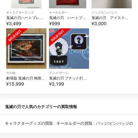
キャラクターグッズ
キーホルダー
バッジ/ピンバッジ
鬼滅の刃ハートブレッドアンティーク2連アクリルキーホルダーコースターピック時透無一郎合計3点セット
鬼滅の刃 ハートブレッドアンティーク 2連アクリルキーホルダー 甘露寺蜜璃
鬼滅の刃 アイスクリームカフェ ランダムネームプレートバッジ 冨岡義勇
¥3,499
¥999
¥3,000
その他
アニメ/ゲーム
劇場版 鬼滅の刃 無限城編 第一章 猗窩座再来 Joshin購入特典グッズ 場面写A4キャラファイングラフ シリアルナンバー入り
鬼滅の刃 プチッと灯ります フィギュア 冨岡義勇
¥15,999
¥3,199
鬼滅の刃で人気のカテゴリーの買取情報
キャラクターグッズの買取
キーホルダーの買取
バッジ/ピンバッジの買