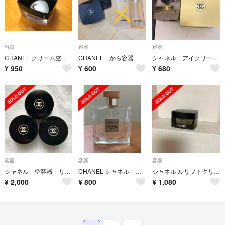
容器
容器
容器
CHANEL クリーム空き容器
CHANEL から容器
シャネル アイクリーム 空き瓶と外箱
¥
950
¥
600
¥
680
容器
容器
容器
シャネル 空容器 リップバーム
CHANEL シャネル 空瓶
シャネル ルリフトクリーム 空ビン
¥
2,000
¥
800
¥
1,080