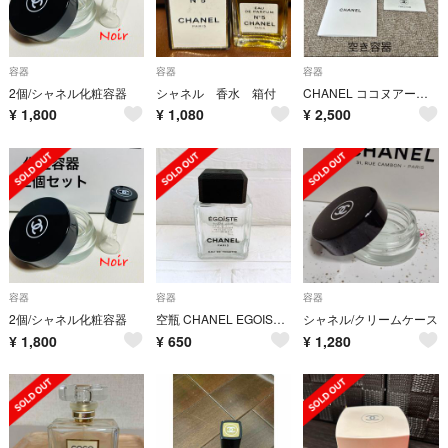
容器
容器
容器
2個/シャネル化粧容器
シャネル 香水 箱付
CHANEL ココヌアール 空き容器
¥
1,800
¥
1,080
¥
2,500
容器
容器
容器
2個/シャネル化粧容器
空瓶 CHANEL EGOISTE 75ml
シャネル/クリームケース
¥
1,800
¥
650
¥
1,280