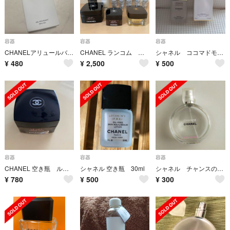
容器
容器
容器
CHANELアリュールバスジェル空き容器
CHANEL ランコム 美容液 アイクリーム 空き瓶 16点
シャネル ココマドモアゼル フレッシュヘアミスト 空き瓶 化粧箱
¥
480
¥
2,500
¥
500
容器
容器
容器
CHANEL 空き瓶 ルリフトクレームユー
シャネル 空き瓶 30ml
シャネル チャンスの空き瓶
¥
780
¥
500
¥
300