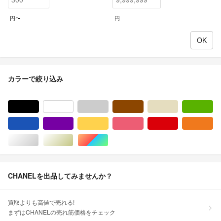
円〜
円
カラーで絞り込み
ブラック/黒色系
ホワイト/白色系
グレー/灰色系
ブラウン/茶色系
ベージュ系
グ
ブルー・ネイビー/青色系
パープル/紫色系
イエロー/黄色系
ピンク/桃色系
レッド/赤色系
オ
シルバー/銀色系
ゴールド/金色系
マルチカラー
CHANELを出品してみませんか？
買取よりも高値で売れる!
まずはCHANELの売れ筋価格をチェック