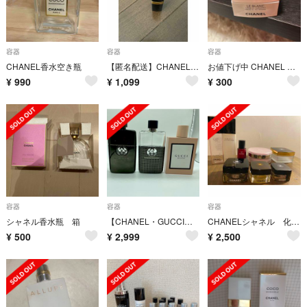
容器
容器
容器
CHANEL香水空き瓶
【匿名配送】CHANEL No.5 空容器
お値下げ中 CHANEL 空瓶
¥
990
¥
1,099
¥
300
容器
容器
容器
シャネル香水瓶 箱
【CHANEL・GUCCI】シャネル・グッチ 香水 空瓶 ３点セット
CHANELシャネル 化粧品 空き瓶
¥
500
¥
2,999
¥
2,500