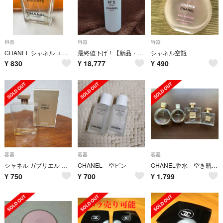
容器
容器
容器
CHANEL シャネル エゴイスト100㍉空き瓶
最終値下げ！【新品・自宅保管】シャネル・ファクトリー5 ローボトル
シャネル空瓶
¥
830
¥
18,777
¥
490
容器
容器
容器
シャネル ガブリエル シャワージェル 空き瓶
CHANEL 空ビン
CHANEL香水 空き瓶4点セット
¥
750
¥
700
¥
1,799