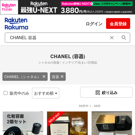
ログイン
会員登録
CHANEL (容器)
シャネルの容器 / インテリア/住まい/日用品
CHANEL（シャネル）
容器
絞り込み
販売中のみ
おすすめ順
59件中 1 - 36件