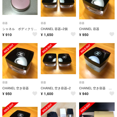
容器
容器
容器
シャネル ボディクリーム ※空容器 《値引き不可》
CHANEL 容器×2個
CHANEL 容器
¥
910
¥
1,650
¥
950
容器
容器
容器
CHANEL 空き容器
CHANEL 空き容器×2
CHANEL 空き容器 乳白色
¥
950
¥
1,600
¥
940