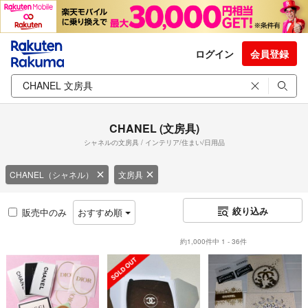
ログイン
会員登録
CHANEL (文房具)
シャネルの文房具 / インテリア/住まい/日用品
CHANEL（シャネル）
文房具
絞り込み
販売中のみ
おすすめ順
約1,000件中 1 - 36件