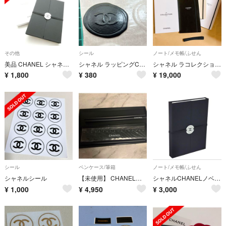
その他
シール
ノート/メモ帳/ふせん
美品 CHANEL シャネル 付箋 メモ帳 折りたたみ式 ペン ノベルティ レディース HD279
シャネル ラッピングCCステッカー ココマーク 封蝋 1枚 CHANEL
シャネル ラコレクションノベルティノート3セットブラック ホワイトベージュ文房具
¥
1,800
¥
380
¥
19,000
シール
ペンケース/筆箱
ノート/メモ帳/ふせん
シャネルシール
【未使用】 CHANELシャネル 鉛筆＆定規＆筆箱 3セット 非売品
シャネルCHANELノベルティ付箋セット
¥
1,000
¥
4,950
¥
3,000