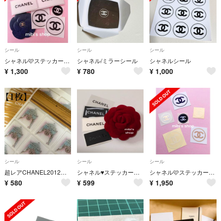
シール
シール
シール
シャネル🩷ステッカー シール カメリア SALE🩷大感謝価格 数量限定
シャネル/ミラーシール
シャネルシール
¥
1,300
¥
780
¥
1,000
シール
シール
シール
超レアCHANEL2012✨天蓋モチーフシール【1枚】
シャネル♥️ステッカー シール
シャネル🩷ステッカー シール
¥
580
¥
599
¥
1,950