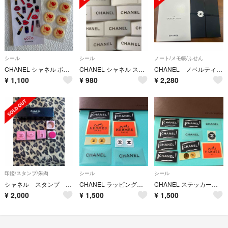
シール
シール
ノート/メモ帳/ふせん
CHANEL シャネル ボンボンドロップシール rouge coco ステッカー
CHANEL シャネル ステッカー シール 非売品
CHANEL ノベルティ 付箋＆ペンシルセット 限定特別ギフト 未使用 シャネル
¥
1,100
¥
980
¥
2,280
印鑑/スタンプ/朱肉
シール
シール
シャネル スタンプ 朱肉付
CHANEL ラッピング用ステッカー 1枚プレゼント
CHANEL ステッカー おまけ1枚
¥
2,000
¥
1,500
¥
1,500