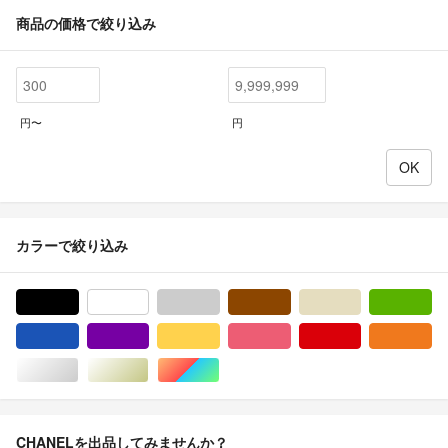
商品の価格で絞り込み
円〜
円
カラーで絞り込み
ブラック/黒色系
ホワイト/白色系
グレー/灰色系
ブラウン/茶色系
ベージュ系
グ
ブルー・ネイビー/青色系
パープル/紫色系
イエロー/黄色系
ピンク/桃色系
レッド/赤色系
オ
シルバー/銀色系
ゴールド/金色系
マルチカラー
CHANELを出品してみませんか？