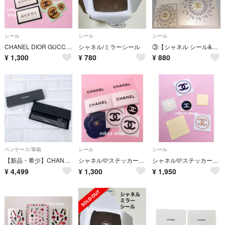
シール
シール
シール
CHANEL DIOR GUCCI❣️ステッカー シール
シャネル/ミラーシール
③【シャネル シール&メッセージカード】CHANELシャネル シール 色々&ステッカー&メッセージカード
¥
1,300
¥
780
¥
880
ペンケース/筆箱
シール
シール
【新品・希少】CHANEL シャネル 筆箱 鉛筆 定規セット ノベルティ 非売品
シャネル🩷ステッカー シール カメリア SALE🩷大感謝価格 数量限定
シャネル🩷ステッカー シール
¥
4,499
¥
1,300
¥
1,950